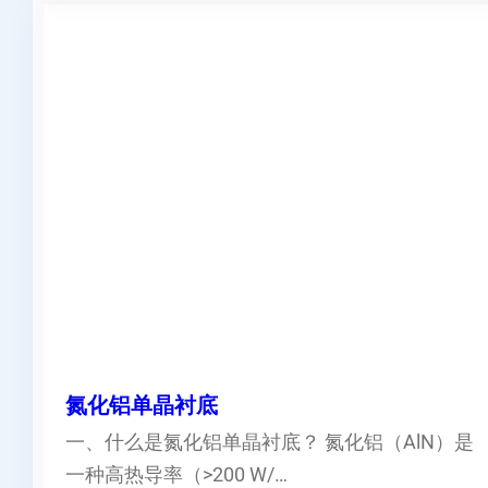
氮化铝单晶衬底
一、什么是氮化铝单晶衬底？ 氮化铝（AlN）是
一种高热导率（>200 W/…