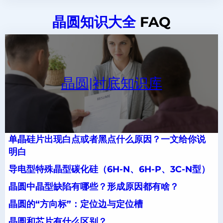
晶圆知识大全
FAQ
晶圆|衬底知识库
单晶硅片出现白点或者黑点什么原因？一文给你说
明白
导电型特殊晶型碳化硅（6H-N、6H-P、3C-N型）
晶圆中晶型缺陷有哪些？形成原因都有啥？
晶圆的“方向标”：定位边与定位槽
晶圆和芯片有什么区别？