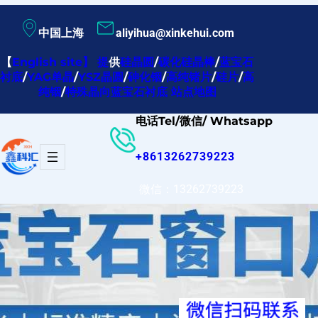
跳
中国上海
aliyihua@xinkehui.com
至
内
【
English site
】
提
供
硅晶圆
/
碳化硅晶棒
/
蓝宝石
衬底
/
YAG单晶
/
YSZ晶圆
/
砷化铟
/
高纯锗片
/
硅片
/
高
容
纯铟
/
特殊晶向蓝宝石衬底
站点地图
电话Tel/微信/ Whatsapp
+8613262739223
微信：13262739223