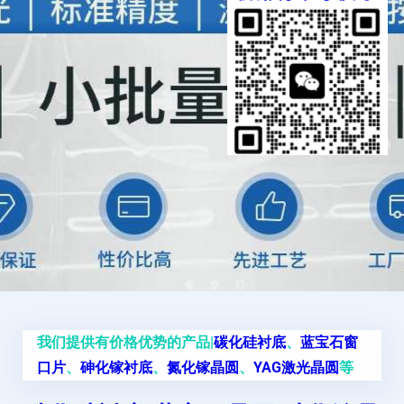
我们提供有价格优势的产品|
碳化硅衬底
、
蓝宝石窗
口片
、
砷化镓衬底
、
氮化镓晶圆
、
YAG激光晶圆
等