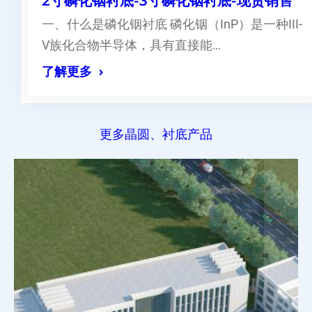
2寸磷化铟衬底-3寸磷化铟衬底-现货销售
一、什么是磷化铟衬底 磷化铟（InP）是一种III-
V族化合物半导体，具有直接能…
了解更多
更多晶圆、衬底产品