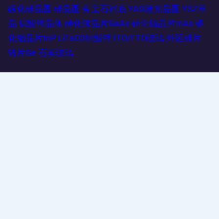
碳化硅晶圆
硅晶圆
蓝宝石衬底
YAG激光晶圆
YSZ单
晶
铌酸锂晶体
砷化镓晶片GaAs
砷化铟晶片InAs
磷
化铟晶片InP
LiTaO3钽酸锂
ITO/FTO玻璃
外延硅片
锗片Ge
石英玻璃