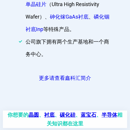
单晶硅片
（Ultra High Resistivity
Wafer）、
砷化镓GaAs衬底
、
磷化铟
衬底Inp
等特殊产品。
公司旗下拥有两个生产基地和一个商
务中心。
更多请查看鑫科汇简介
你想要的
晶圆
、
衬底
、
碳化硅
、
蓝宝石
、
半导体
相
关知识都在这里