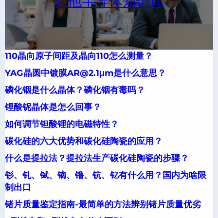
其他半导体知识库
110晶向原子间距及晶向110怎么测量？
YAG晶圆中镀膜AR@2.1μm是什么意思？
磷化铟是什么晶体？磷化铟有毒吗？
锂酸铌晶体是怎么回事？
如何调节钽酸锂的电磁特性？
碳化硅的六大优势和碳化硅陶瓷的应用？
什么是提拉法？提拉法生产碳化硅陶瓷的步骤？
钐、钆、铽、镝、镥、钪、钇有什么用？国内为啥限
制出口
锗片质量鉴定指南-最简单的方法辨别锗片质量优劣