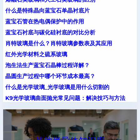
什么是特殊晶向蓝宝石单晶衬底片
蓝宝石管在热电偶保护中的作用
蓝宝石衬底与碳化硅衬底的对比分析
肖特玻璃是什么？肖特玻璃参数表及其应用
红外光学材料之硫系玻璃
泡生法生产蓝宝石晶棒过程详解？
晶圆生产过程中哪个环节成本最高？
什么是光学玻璃_光学玻璃是用什么切割的
K9光学玻璃曲面抛光常见问题：解决技巧与方法