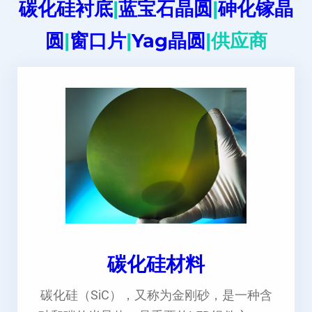
碳化硅衬底
|
蓝宝石晶圆
|
砷化镓晶
圆
|
窗口片
|
Yag晶圆
|供应商
碳化硅材料
碳化硅（SiC），又称为金刚砂，是一种含