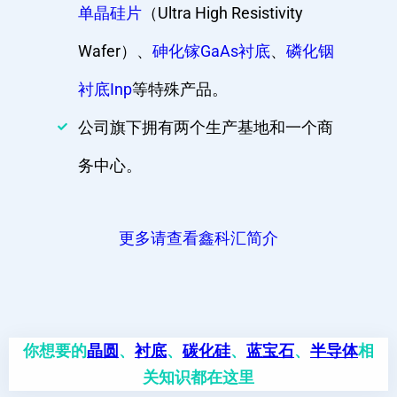
单晶硅片
（Ultra High Resistivity
Wafer）、
砷化镓GaAs衬底
、
磷化铟
衬底Inp
等特殊产品。
公司旗下拥有两个生产基地和一个商
务中心。
更多请查看鑫科汇简介
你想要的
晶圆
、
衬底
、
碳化硅
、
蓝宝石
、
半导体
相
关知识都在这里