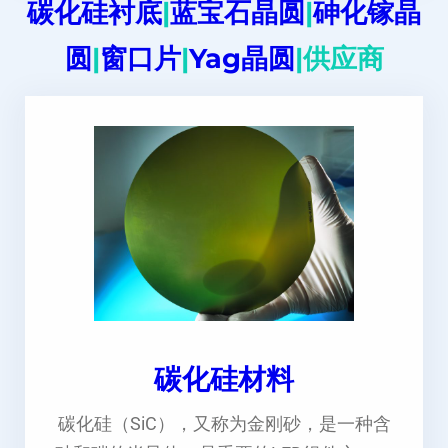
碳化硅衬底
|
蓝宝石晶圆
|
砷化镓晶
圆
|
窗口片
|
Yag晶圆
|供应商
碳化硅材料
碳化硅（SiC），又称为金刚砂，是一种含