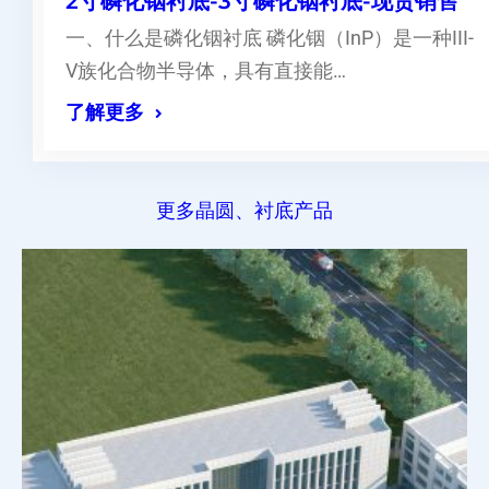
2寸磷化铟衬底-3寸磷化铟衬底-现货销售
一、什么是磷化铟衬底 磷化铟（InP）是一种III-
V族化合物半导体，具有直接能…
了解更多
更多晶圆、衬底产品