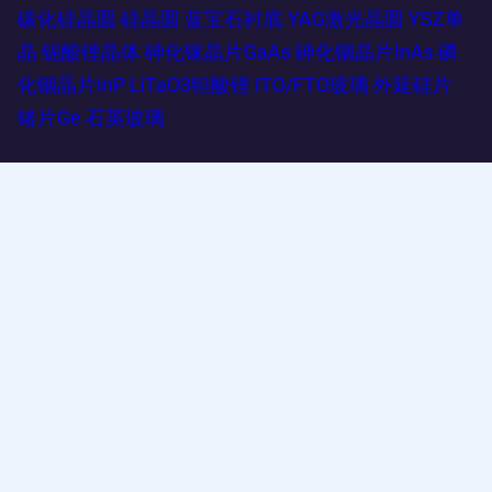
碳化硅晶圆
硅晶圆
蓝宝石衬底
YAG激光晶圆
YSZ单
晶
铌酸锂晶体
砷化镓晶片GaAs
砷化铟晶片InAs
磷
化铟晶片InP
LiTaO3钽酸锂
ITO/FTO玻璃
外延硅片
锗片Ge
石英玻璃