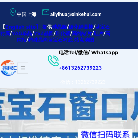
跳
中国上海
aliyihua@xinkehui.com
至
内
【
English site
】
提
供
硅晶圆
/
碳化硅晶棒
/
蓝宝石
衬底
/
YAG单晶
/
YSZ晶圆
/
砷化铟
/
高纯锗片
/
硅片
/
高
容
纯铟
/
特殊晶向蓝宝石衬底
站点地图
电话Tel/微信/ Whatsapp
+8613262739223
微信：13262739223