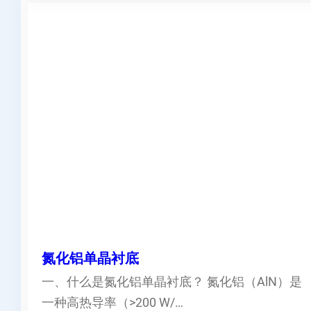
氮化铝单晶衬底
一、什么是氮化铝单晶衬底？ 氮化铝（AlN）是
一种高热导率（>200 W/…