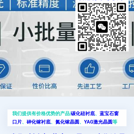
我们提供有价格优势的产品|
碳化硅衬底
、
蓝宝石窗
口片
、
砷化镓衬底
、
氮化镓晶圆
、
YAG激光晶圆
等