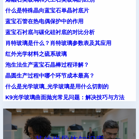
什么是特殊晶向蓝宝石单晶衬底片
蓝宝石管在热电偶保护中的作用
蓝宝石衬底与碳化硅衬底的对比分析
肖特玻璃是什么？肖特玻璃参数表及其应用
红外光学材料之硫系玻璃
泡生法生产蓝宝石晶棒过程详解？
晶圆生产过程中哪个环节成本最高？
什么是光学玻璃_光学玻璃是用什么切割的
K9光学玻璃曲面抛光常见问题：解决技巧与方法