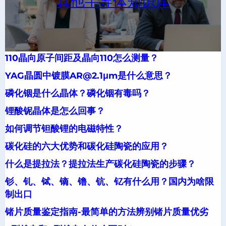
其他半导体知识库
110晶向原子间距及晶向110怎么测量？
YAG晶圆中镀膜AR@2.1μm是什么意思？
磷化铟是什么晶体？磷化铟有毒吗？
锂酸铌晶体是怎么回事？
如何调节钽酸锂的电磁特性？
碳化硅的六大优势和碳化硅陶瓷的应用？
什么是提拉法？提拉法生产碳化硅陶瓷的步骤？
钐、钆、铽、镝、镥、钪、钇有什么用？国内为啥限
制出口
锗片质量鉴定指南-最简单的方法辨别锗片质量优劣