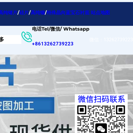
高纯锗片
/
硅片
/
高纯铟
/
特殊晶向蓝宝石衬底
站点地图
电话Tel/微信/ Whatsapp
多
微信：13262739223
+8613262739223