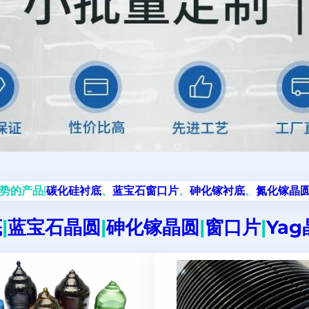
势的产品|
碳化硅衬底
、
蓝宝石窗口片
、
砷化镓衬底
、
氮化镓晶
底
|
蓝宝石晶圆
|
砷化镓晶圆
|
窗口片
|
Ya