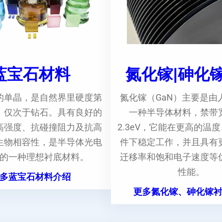
蓝宝石材料
氮化镓|砷化
的单晶，是自然界里硬度第
氮化镓（GaN）主要是由
，仅次于钻石。具有良好的
一种半导体材料，禁带
高强度、抗碰撞阻力及抗高
2.3eV，它能在更高的温
生物相容性，是半导体光电
件下稳定工作，并且具有
的一种理想衬底材料。
迁移率和饱和电子速度等
性能。
多蓝宝石材料介绍
更多氮化镓、砷化镓