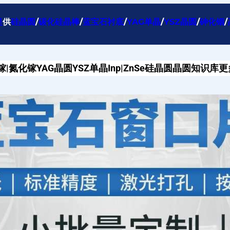
提
供
硅晶圆
/
碳化硅晶棒
/
蓝宝石衬底
/
YAG单晶
/
YSZ晶圆
/
砷化铟
/
镓|氮化镓
YAG晶圆
YSZ单晶
Inp|ZnSe
硅晶圆
晶圆知识库
更