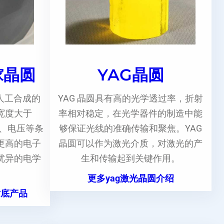
镓晶圆
YAG晶圆
人工合成的
YAG 晶圆具有高的光学透过率，折射
宽度大于
率相对稳定，在光学器件的制造中能
度、电压等条
够保证光线的准确传输和聚焦。YAG
更高的电子
晶圆可以作为激光介质，对激光的产
优异的电学
生和传输起到关键作用。
更多yag激光晶圆介绍
衬底产品