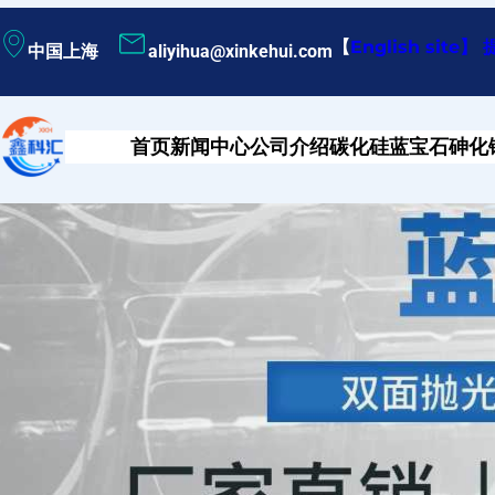
跳
【
English site
】
中国上海
aliyihua@xinkehui.com
至
内
容
首页
新闻中心
公司介绍
碳化硅
蓝宝石
砷化