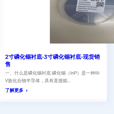
2寸磷化铟衬底-3寸磷化铟衬底-现货销
售
一、什么是磷化铟衬底 磷化铟（InP）是一种III-
V族化合物半导体，具有直接能…
了解更多