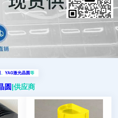
圆
、
YAG激光晶圆
等
g晶圆
|供应商