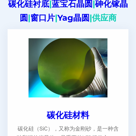
碳化硅衬底
|
蓝宝石晶圆
|
砷化镓晶
圆
|
窗口片
|
Yag晶圆
|供应商
碳化硅材料
碳化硅（SiC），又称为金刚砂，是一种含