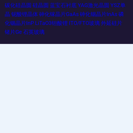
碳化硅晶圆
硅晶圆
蓝宝石衬底
YAG激光晶圆
YSZ单
晶
铌酸锂晶体
砷化镓晶片GaAs
砷化铟晶片InAs
磷
化铟晶片InP
LiTaO3钽酸锂
ITO/FTO玻璃
外延硅片
锗片Ge
石英玻璃