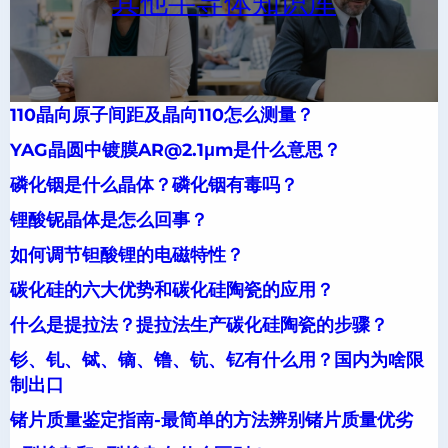
其他半导体知识库
110晶向原子间距及晶向110怎么测量？
YAG晶圆中镀膜AR@2.1μm是什么意思？
磷化铟是什么晶体？磷化铟有毒吗？
锂酸铌晶体是怎么回事？
如何调节钽酸锂的电磁特性？
碳化硅的六大优势和碳化硅陶瓷的应用？
什么是提拉法？提拉法生产碳化硅陶瓷的步骤？
钐、钆、铽、镝、镥、钪、钇有什么用？国内为啥限
制出口
锗片质量鉴定指南-最简单的方法辨别锗片质量优劣