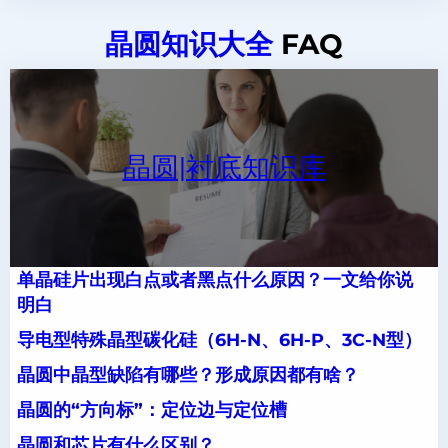
晶圆知识大全
FAQ
晶圆|衬底知识库
单晶硅片出现白点或者黑点什么原因？一文给你说
明白
导电型特殊晶型碳化硅（6H-N、6H-P、3C-N型）
晶圆中晶型缺陷有哪些？形成原因都有啥？
晶圆的“方向标”：定位边与定位槽
晶圆和芯片有什么区别？