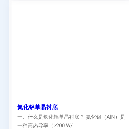
氮化铝单晶衬底
一、什么是氮化铝单晶衬底？ 氮化铝（AlN）是
一种高热导率（>200 W/…