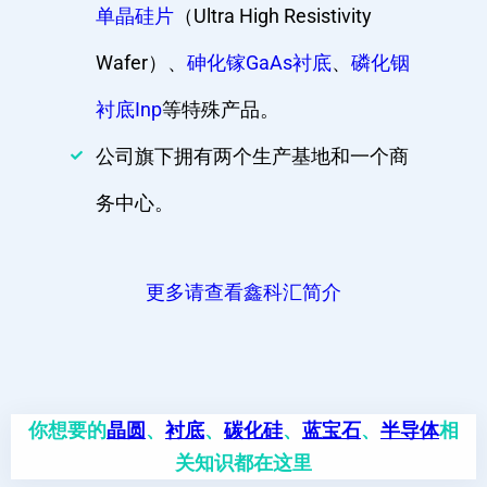
单晶硅片
（Ultra High Resistivity
Wafer）、
砷化镓GaAs衬底
、
磷化铟
衬底Inp
等特殊产品。
公司旗下拥有两个生产基地和一个商
务中心。
更多请查看鑫科汇简介
你想要的
晶圆
、
衬底
、
碳化硅
、
蓝宝石
、
半导体
相
关知识都在这里