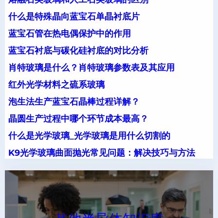
什么是特殊晶向蓝宝石单晶衬底片
蓝宝石管在热电偶保护中的作用
蓝宝石衬底与碳化硅衬底的对比分析
肖特玻璃是什么？肖特玻璃参数表及其应用
红外光学材料之硫系玻璃
泡生法生产蓝宝石晶棒过程详解？
晶圆生产过程中哪个环节成本最高？
什么是光学玻璃_光学玻璃是用什么切割的
K9光学玻璃曲面抛光常见问题：解决技巧与方法