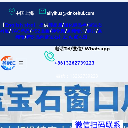
跳
中国上海
aliyihua@xinkehui.com
至
内
【
English site
】
提
供
硅晶圆
/
碳化硅晶棒
/
蓝宝石
衬底
/
YAG单晶
/
YSZ晶圆
/
砷化铟
/
高纯锗片
/
硅片
/
高
容
纯铟
/
特殊晶向蓝宝石衬底
站点地图
电话Tel/微信/ Whatsapp
+8613262739223
微信：13262739223