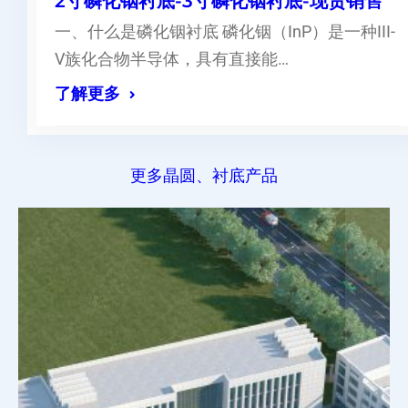
2寸磷化铟衬底-3寸磷化铟衬底-现货销售
一、什么是磷化铟衬底 磷化铟（InP）是一种III-
V族化合物半导体，具有直接能…
了解更多
更多晶圆、衬底产品