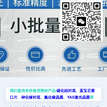
我们提供有价格优势的产品|
碳化硅衬底
、
蓝宝石窗
口片
、
砷化镓衬底
、
氮化镓晶圆
、
YAG激光晶圆
等