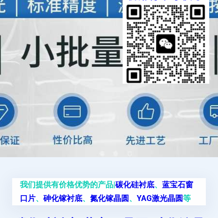
我们提供有价格优势的产品|
碳化硅衬底
、
蓝宝石窗
口片
、
砷化镓衬底
、
氮化镓晶圆
、
YAG激光晶圆
等