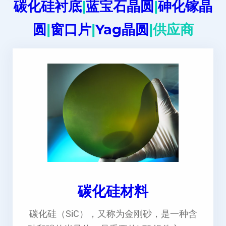
碳化硅衬底
|
蓝宝石晶圆
|
砷化镓晶
圆
|
窗口片
|
Yag晶圆
|供应商
碳化硅材料
碳化硅（SiC），又称为金刚砂，是一种含