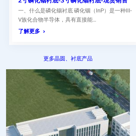
2寸磷化铟衬底-3寸磷化铟衬底-现货销售
一、什么是磷化铟衬底 磷化铟（InP）是一种III-
V族化合物半导体，具有直接能…
了解更多
更多晶圆、衬底产品