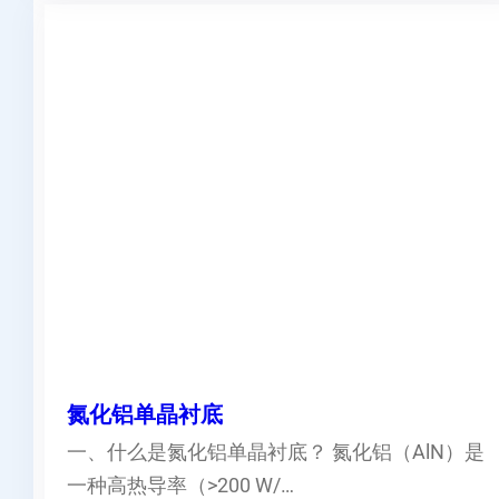
氮化铝单晶衬底
一、什么是氮化铝单晶衬底？ 氮化铝（AlN）是
一种高热导率（>200 W/…