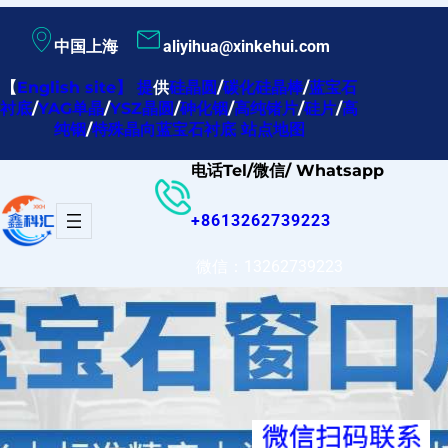
跳
中国上海
aliyihua@xinkehui.com
至
内
【
English site
】
提
供
硅晶圆
/
碳化硅晶棒
/
蓝宝石
衬底
/
YAG单晶
/
YSZ晶圆
/
砷化铟
/
高纯锗片
/
硅片
/
高
容
纯铟
/
特殊晶向蓝宝石衬底
站点地图
电话Tel/微信/ Whatsapp
+8613262739223
微信：13262739223