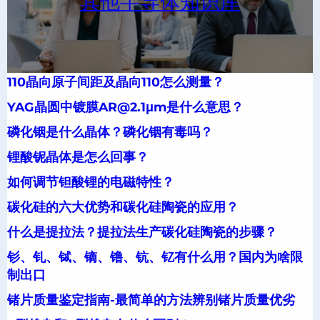
其他半导体知识库
110晶向原子间距及晶向110怎么测量？
YAG晶圆中镀膜AR@2.1μm是什么意思？
磷化铟是什么晶体？磷化铟有毒吗？
锂酸铌晶体是怎么回事？
如何调节钽酸锂的电磁特性？
碳化硅的六大优势和碳化硅陶瓷的应用？
什么是提拉法？提拉法生产碳化硅陶瓷的步骤？
钐、钆、铽、镝、镥、钪、钇有什么用？国内为啥限
制出口
锗片质量鉴定指南-最简单的方法辨别锗片质量优劣