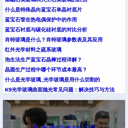
什么是特殊晶向蓝宝石单晶衬底片
蓝宝石管在热电偶保护中的作用
蓝宝石衬底与碳化硅衬底的对比分析
肖特玻璃是什么？肖特玻璃参数表及其应用
红外光学材料之硫系玻璃
泡生法生产蓝宝石晶棒过程详解？
晶圆生产过程中哪个环节成本最高？
什么是光学玻璃_光学玻璃是用什么切割的
K9光学玻璃曲面抛光常见问题：解决技巧与方法