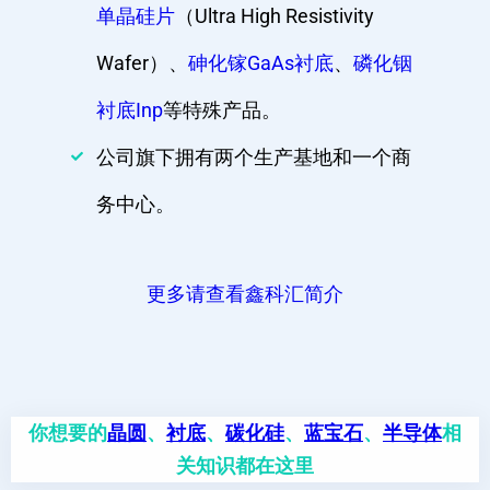
单晶硅片
（Ultra High Resistivity
Wafer）、
砷化镓GaAs衬底
、
磷化铟
衬底Inp
等特殊产品。
公司旗下拥有两个生产基地和一个商
务中心。
更多请查看鑫科汇简介
你想要的
晶圆
、
衬底
、
碳化硅
、
蓝宝石
、
半导体
相
关知识都在这里