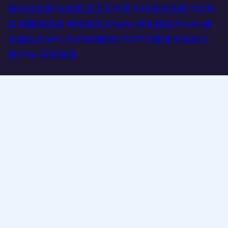
碳化硅晶圆
硅晶圆
蓝宝石衬底
YAG激光晶圆
YSZ单
晶
铌酸锂晶体
砷化镓晶片GaAs
砷化铟晶片InAs
磷
化铟晶片InP
LiTaO3钽酸锂
ITO/FTO玻璃
外延硅片
锗片Ge
石英玻璃