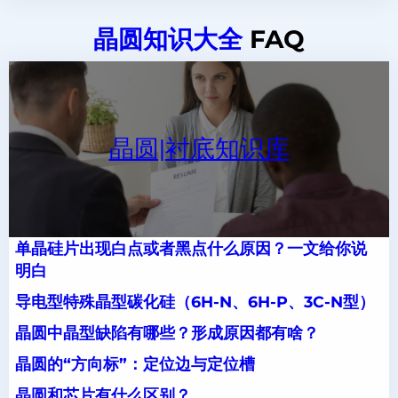
晶圆知识大全
FAQ
晶圆|衬底知识库
单晶硅片出现白点或者黑点什么原因？一文给你说
明白
导电型特殊晶型碳化硅（6H-N、6H-P、3C-N型）
晶圆中晶型缺陷有哪些？形成原因都有啥？
晶圆的“方向标”：定位边与定位槽
晶圆和芯片有什么区别？