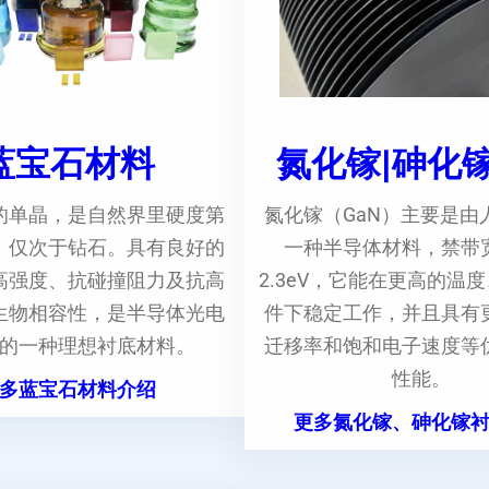
蓝宝石材料
氮化镓|砷化
的单晶，是自然界里硬度第
氮化镓（GaN）主要是由
，仅次于钻石。具有良好的
一种半导体材料，禁带
高强度、抗碰撞阻力及抗高
2.3eV，它能在更高的温
生物相容性，是半导体光电
件下稳定工作，并且具有
的一种理想衬底材料。
迁移率和饱和电子速度等
性能。
多蓝宝石材料介绍
更多氮化镓、砷化镓