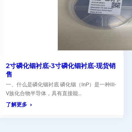
2寸磷化铟衬底-3寸磷化铟衬底-现货销
售
一、什么是磷化铟衬底 磷化铟（InP）是一种III-
V族化合物半导体，具有直接能…
了解更多