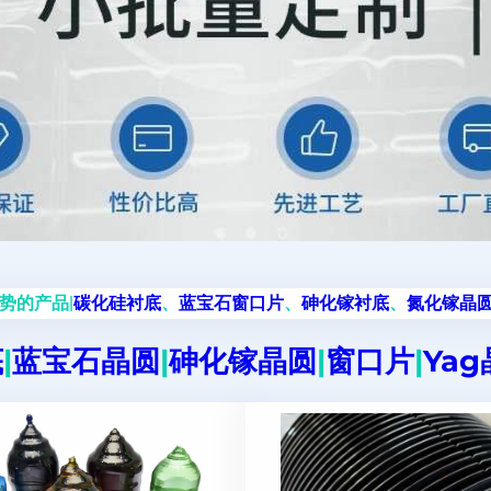
势的产品|
碳化硅衬底
、
蓝宝石窗口片
、
砷化镓衬底
、
氮化镓晶
底
|
蓝宝石晶圆
|
砷化镓晶圆
|
窗口片
|
Ya