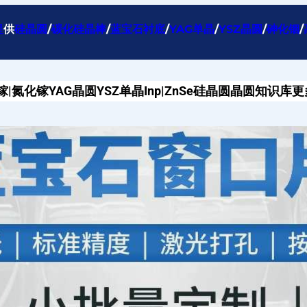
提
供
硅晶圆
/
碳化硅晶棒
/
蓝宝石衬底
/
YAG单晶
/
YSZ晶圆
/
砷化铟
/
镓|氮化镓
YAG晶圆
YSZ单晶
Inp|ZnSe
硅晶圆
晶圆知识库
更