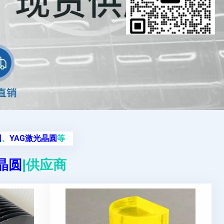
圆
、
YAG激光晶圆
等
g晶圆
|供应商