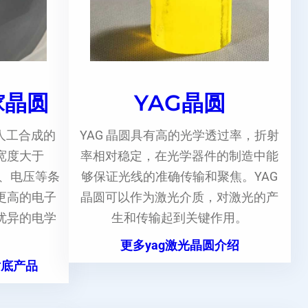
镓晶圆
YAG晶圆
人工合成的
YAG 晶圆具有高的光学透过率，折射
宽度大于
率相对稳定，在光学器件的制造中能
度、电压等条
够保证光线的准确传输和聚焦。YAG
更高的电子
晶圆可以作为激光介质，对激光的产
优异的电学
生和传输起到关键作用。
更多yag激光晶圆介绍
衬底产品