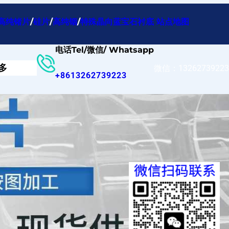
高纯锗片
/
硅片
/
高纯铟
/
特殊晶向蓝宝石衬底
站点地图
电话Tel/微信/ Whatsapp
多
微信：13262739223
+8613262739223