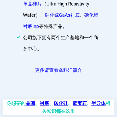
单晶硅片
（Ultra High Resistivity
Wafer）、
砷化镓GaAs衬底
、
磷化铟
衬底Inp
等特殊产品。
公司旗下拥有两个生产基地和一个商
务中心。
更多请查看鑫科汇简介
你想要的
晶圆
、
衬底
、
碳化硅
、
蓝宝石
、
半导体
相
关知识都在这里