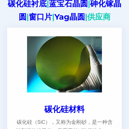
碳化硅衬底
|
蓝宝石晶圆
|
砷化镓晶
圆
|
窗口片
|
Yag晶圆
|供应商
碳化硅材料
碳化硅（SiC），又称为金刚砂，是一种含