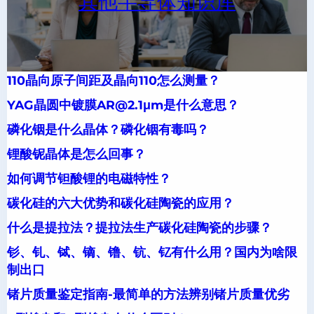
其他半导体知识库
110晶向原子间距及晶向110怎么测量？
YAG晶圆中镀膜AR@2.1μm是什么意思？
磷化铟是什么晶体？磷化铟有毒吗？
锂酸铌晶体是怎么回事？
如何调节钽酸锂的电磁特性？
碳化硅的六大优势和碳化硅陶瓷的应用？
什么是提拉法？提拉法生产碳化硅陶瓷的步骤？
钐、钆、铽、镝、镥、钪、钇有什么用？国内为啥限
制出口
锗片质量鉴定指南-最简单的方法辨别锗片质量优劣