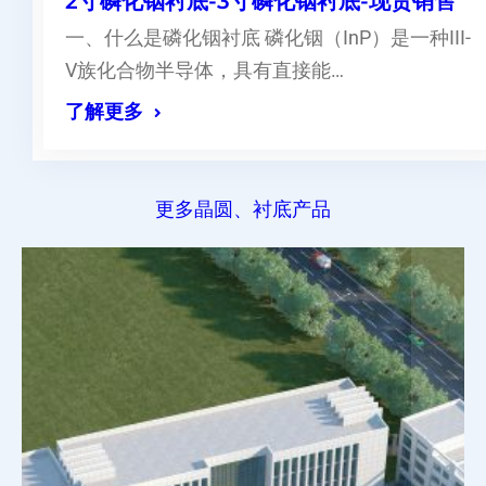
2寸磷化铟衬底-3寸磷化铟衬底-现货销售
一、什么是磷化铟衬底 磷化铟（InP）是一种III-
V族化合物半导体，具有直接能…
了解更多
更多晶圆、衬底产品