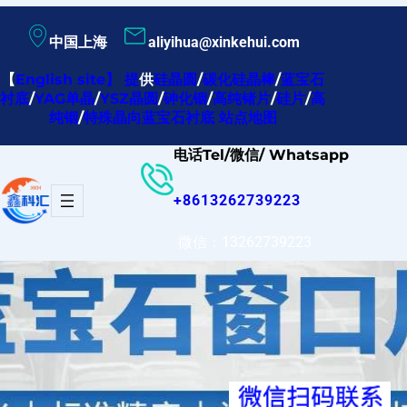
跳
中国上海
aliyihua@xinkehui.com
至
内
【
English site
】
提
供
硅晶圆
/
碳化硅晶棒
/
蓝宝石
衬底
/
YAG单晶
/
YSZ晶圆
/
砷化铟
/
高纯锗片
/
硅片
/
高
容
纯铟
/
特殊晶向蓝宝石衬底
站点地图
电话Tel/微信/ Whatsapp
+8613262739223
微信：13262739223