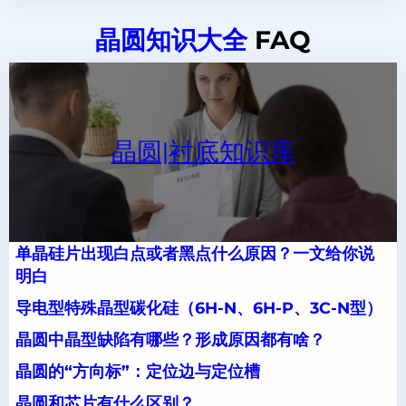
晶圆知识大全
FAQ
晶圆|衬底知识库
单晶硅片出现白点或者黑点什么原因？一文给你说
明白
导电型特殊晶型碳化硅（6H-N、6H-P、3C-N型）
晶圆中晶型缺陷有哪些？形成原因都有啥？
晶圆的“方向标”：定位边与定位槽
晶圆和芯片有什么区别？