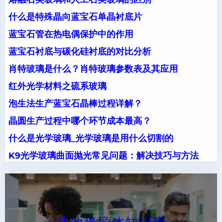
什么是特殊晶向蓝宝石单晶衬底片
蓝宝石管在热电偶保护中的作用
蓝宝石衬底与碳化硅衬底的对比分析
肖特玻璃是什么？肖特玻璃参数表及其应用
红外光学材料之硫系玻璃
泡生法生产蓝宝石晶棒过程详解？
晶圆生产过程中哪个环节成本最高？
什么是光学玻璃_光学玻璃是用什么切割的
K9光学玻璃曲面抛光常见问题：解决技巧与方法