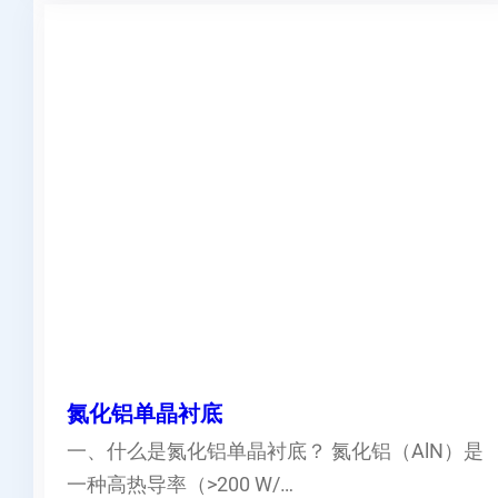
氮化铝单晶衬底
一、什么是氮化铝单晶衬底？ 氮化铝（AlN）是
一种高热导率（>200 W/…