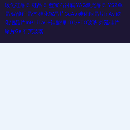
碳化硅晶圆
硅晶圆
蓝宝石衬底
YAG激光晶圆
YSZ单
晶
铌酸锂晶体
砷化镓晶片GaAs
砷化铟晶片InAs
磷
化铟晶片InP
LiTaO3钽酸锂
ITO/FTO玻璃
外延硅片
锗片Ge
石英玻璃