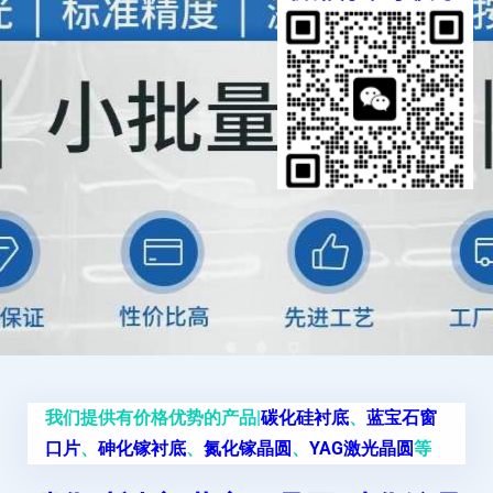
我们提供有价格优势的产品|
碳化硅衬底
、
蓝宝石窗
口片
、
砷化镓衬底
、
氮化镓晶圆
、
YAG激光晶圆
等