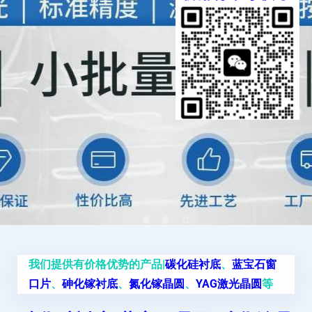
我们提供有价格优势的产品|
碳化硅衬底
、
蓝宝石窗
口片
、
砷化镓衬底
、
氮化镓晶圆
、
YAG激光晶圆
等