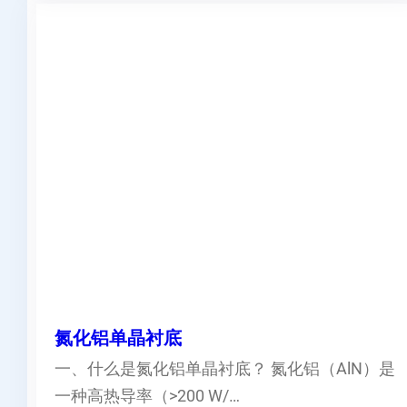
氮化铝单晶衬底
一、什么是氮化铝单晶衬底？ 氮化铝（AlN）是
一种高热导率（>200 W/…