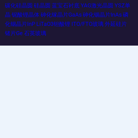
碳化硅晶圆
硅晶圆
蓝宝石衬底
YAG激光晶圆
YSZ单
晶
铌酸锂晶体
砷化镓晶片GaAs
砷化铟晶片InAs
磷
化铟晶片InP
LiTaO3钽酸锂
ITO/FTO玻璃
外延硅片
锗片Ge
石英玻璃