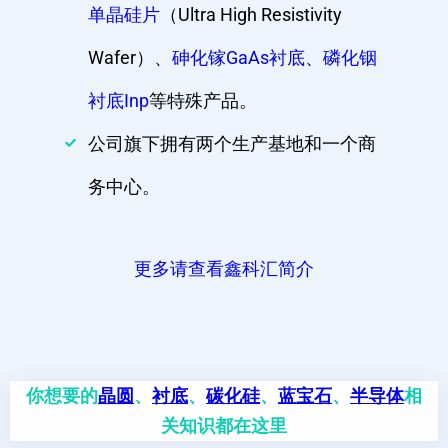
单晶硅片
（Ultra High Resistivity
Wafer）、
砷化镓GaAs衬底
、
磷化铟
衬底Inp
等特殊产品。
公司旗下拥有两个生产基地和一个商
务中心。
更多请查看鑫科汇简介
你想要的
晶圆
、
衬底
、
碳化硅
、
蓝宝石
、
半导体
相
关知识都在这里