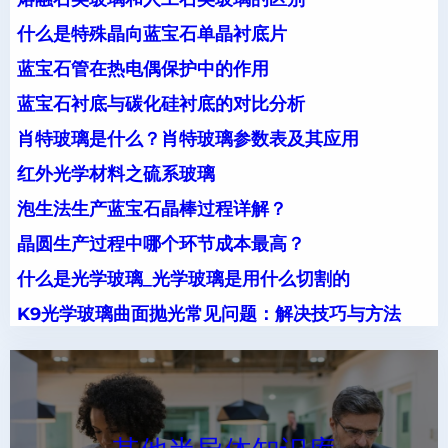
什么是特殊晶向蓝宝石单晶衬底片
蓝宝石管在热电偶保护中的作用
蓝宝石衬底与碳化硅衬底的对比分析
肖特玻璃是什么？肖特玻璃参数表及其应用
红外光学材料之硫系玻璃
泡生法生产蓝宝石晶棒过程详解？
晶圆生产过程中哪个环节成本最高？
什么是光学玻璃_光学玻璃是用什么切割的
K9光学玻璃曲面抛光常见问题：解决技巧与方法