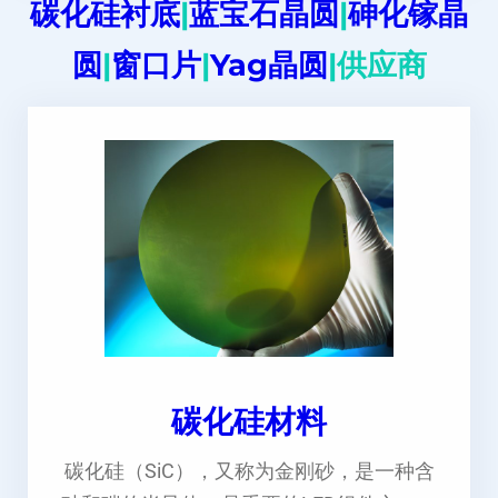
碳化硅衬底
|
蓝宝石晶圆
|
砷化镓晶
圆
|
窗口片
|
Yag晶圆
|供应商
碳化硅材料
碳化硅（SiC），又称为金刚砂，是一种含