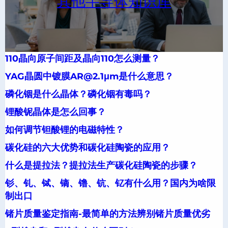
其他半导体知识库
110晶向原子间距及晶向110怎么测量？
YAG晶圆中镀膜AR@2.1μm是什么意思？
磷化铟是什么晶体？磷化铟有毒吗？
锂酸铌晶体是怎么回事？
如何调节钽酸锂的电磁特性？
碳化硅的六大优势和碳化硅陶瓷的应用？
什么是提拉法？提拉法生产碳化硅陶瓷的步骤？
钐、钆、铽、镝、镥、钪、钇有什么用？国内为啥限
制出口
锗片质量鉴定指南-最简单的方法辨别锗片质量优劣