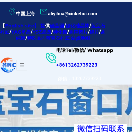
跳
中国上海
aliyihua@xinkehui.com
至
内
【
English site
】
提
供
硅晶圆
/
碳化硅晶棒
/
蓝宝石
衬底
/
YAG单晶
/
YSZ晶圆
/
砷化铟
/
高纯锗片
/
硅片
/
高
容
纯铟
/
特殊晶向蓝宝石衬底
站点地图
电话Tel/微信/ Whatsapp
+8613262739223
微信：13262739223