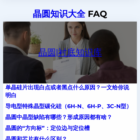
晶圆知识大全
FAQ
晶圆|衬底知识库
单晶硅片出现白点或者黑点什么原因？一文给你说
明白
导电型特殊晶型碳化硅（6H-N、6H-P、3C-N型）
晶圆中晶型缺陷有哪些？形成原因都有啥？
晶圆的“方向标”：定位边与定位槽
晶圆和芯片有什么区别？