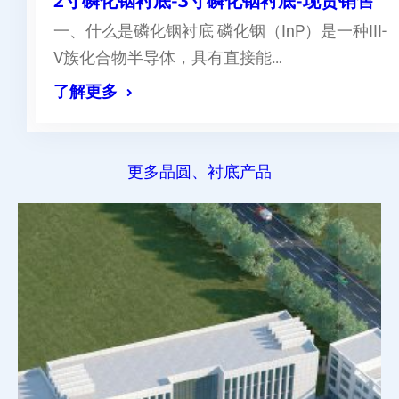
2寸磷化铟衬底-3寸磷化铟衬底-现货销售
一、什么是磷化铟衬底 磷化铟（InP）是一种III-
V族化合物半导体，具有直接能…
了解更多
更多晶圆、衬底产品