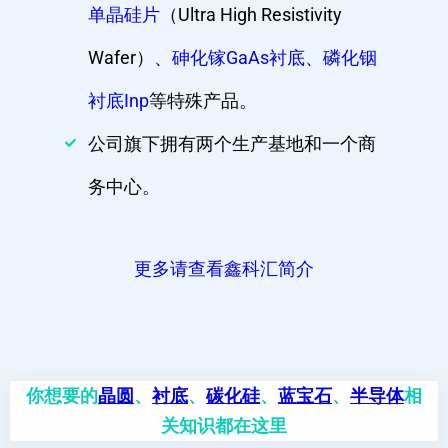
单晶硅片
（Ultra High Resistivity
Wafer）、
砷化镓GaAs衬底
、
磷化铟
衬底Inp
等特殊产品。
公司旗下拥有两个生产基地和一个商
务中心。
更多请查看鑫科汇简介
你想要的
晶圆
、
衬底
、
碳化硅
、
蓝宝石
、
半导体
相
关知识都在这里