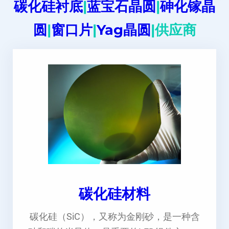
碳化硅衬底
|
蓝宝石晶圆
|
砷化镓晶
圆
|
窗口片
|
Yag晶圆
|供应商
碳化硅材料
碳化硅（SiC），又称为金刚砂，是一种含