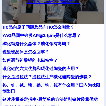
其他半导体知识库
110晶向原子间距及晶向110怎么测量？
YAG晶圆中镀膜AR@2.1μm是什么意思？
磷化铟是什么晶体？磷化铟有毒吗？
锂酸铌晶体是怎么回事？
如何调节钽酸锂的电磁特性？
碳化硅的六大优势和碳化硅陶瓷的应用？
什么是提拉法？提拉法生产碳化硅陶瓷的步骤？
钐、钆、铽、镝、镥、钪、钇有什么用？国内为啥限
制出口
锗片质量鉴定指南-最简单的方法辨别锗片质量优劣