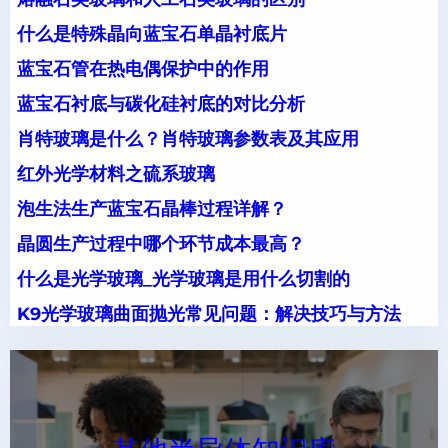
什么是特殊晶向蓝宝石单晶衬底片
蓝宝石管在热电偶保护中的作用
蓝宝石衬底与碳化硅衬底的对比分析
肖特玻璃是什么？肖特玻璃参数表及其应用
红外光学材料之硫系玻璃
泡生法生产蓝宝石晶棒过程详解？
晶圆生产过程中哪个环节成本最高？
什么是光学玻璃_光学玻璃是用什么切割的
K9光学玻璃曲面抛光常见问题：解决技巧与方法