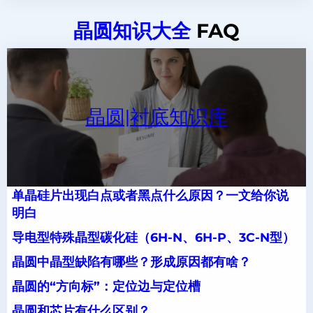
晶圆知识大全
FAQ
晶圆|衬底知识库
单晶硅片出现白点或者黑点什么原因？一文给你说
明白
导电型特殊晶型碳化硅（6H-N、6H-P、3C-N型）
晶圆中晶型缺陷有哪些？形成原因都有啥？
晶圆的“方向标”：定位边与定位槽
晶圆和芯片有什么区别？