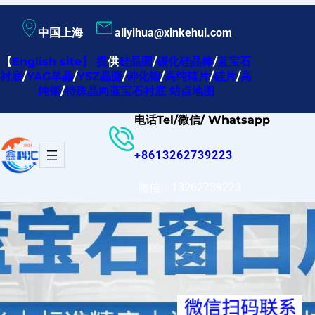
跳
中国上海
aliyihua@xinkehui.com
至
内
【
English site
】
提
供
硅晶圆
/
碳化硅晶棒
/
蓝宝石
衬底
/
YAG单晶
/
YSZ晶圆
/
砷化铟
/
高纯锗片
/
硅片
/
高
容
纯铟
/
特殊晶向蓝宝石衬底
站点地图
电话Tel/微信/ Whatsapp
+8613262739223
微信：13262739223