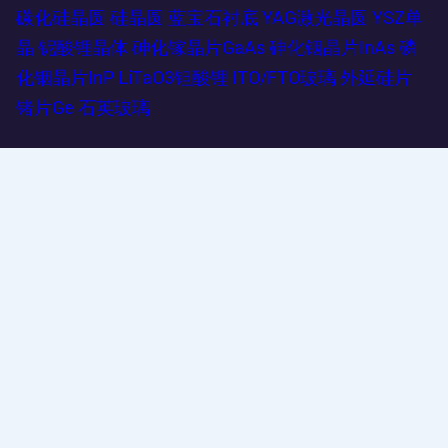
碳化硅晶圆
硅晶圆
蓝宝石衬底
YAG激光晶圆
YSZ单
晶
铌酸锂晶体
砷化镓晶片GaAs
砷化铟晶片InAs
磷
化铟晶片InP
LiTaO3钽酸锂
ITO/FTO玻璃
外延硅片
锗片Ge
石英玻璃