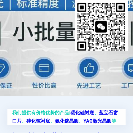
我们提供有价格优势的产品|
碳化硅衬底
、
蓝宝石窗
口片
、
砷化镓衬底
、
氮化镓晶圆
、
YAG激光晶圆
等