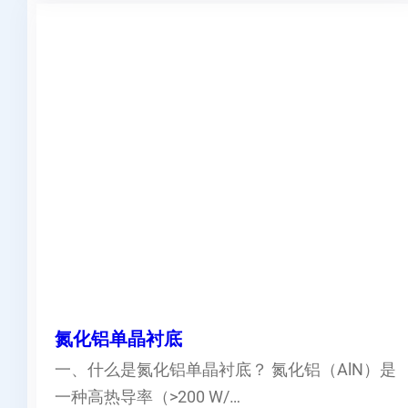
氮化铝单晶衬底
一、什么是氮化铝单晶衬底？ 氮化铝（AlN）是
一种高热导率（>200 W/…