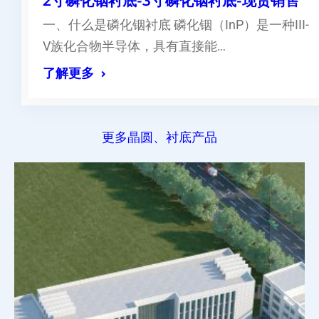
2寸磷化铟衬底-3寸磷化铟衬底-现货销售
一、什么是磷化铟衬底 磷化铟（InP）是一种III-
V族化合物半导体，具有直接能…
了解更多
更多晶圆、衬底产品