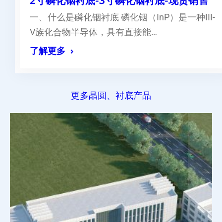
2寸磷化铟衬底-3寸磷化铟衬底-现货销售
一、什么是磷化铟衬底 磷化铟（InP）是一种III-
V族化合物半导体，具有直接能…
了解更多
更多晶圆、衬底产品