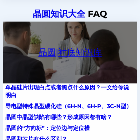
晶圆知识大全
FAQ
晶圆|衬底知识库
单晶硅片出现白点或者黑点什么原因？一文给你说
明白
导电型特殊晶型碳化硅（6H-N、6H-P、3C-N型）
晶圆中晶型缺陷有哪些？形成原因都有啥？
晶圆的“方向标”：定位边与定位槽
晶圆和芯片有什么区别？