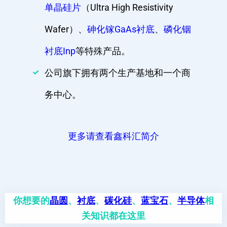
单晶硅片
（Ultra High Resistivity
Wafer）、
砷化镓GaAs衬底
、
磷化铟
衬底Inp
等特殊产品。
公司旗下拥有两个生产基地和一个商
务中心。
更多请查看鑫科汇简介
你想要的
晶圆
、
衬底
、
碳化硅
、
蓝宝石
、
半导体
相
关知识都在这里