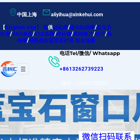
跳
中国上海
aliyihua@xinkehui.com
至
内
【
English site
】
提
供
硅晶圆
/
碳化硅晶棒
/
蓝宝石
衬底
/
YAG单晶
/
YSZ晶圆
/
砷化铟
/
高纯锗片
/
硅片
/
高
容
纯铟
/
特殊晶向蓝宝石衬底
站点地图
电话Tel/微信/ Whatsapp
+8613262739223
微信：13262739223