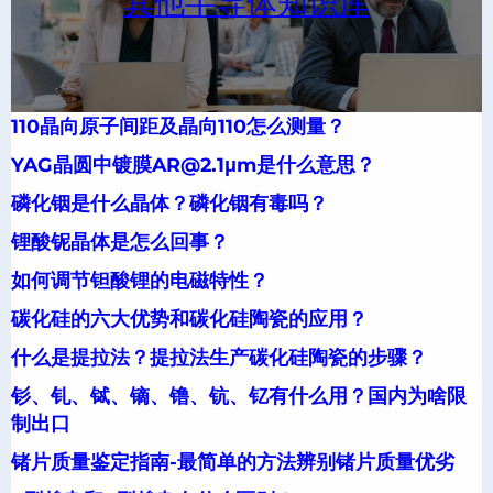
其他半导体知识库
110晶向原子间距及晶向110怎么测量？
YAG晶圆中镀膜AR@2.1μm是什么意思？
磷化铟是什么晶体？磷化铟有毒吗？
锂酸铌晶体是怎么回事？
如何调节钽酸锂的电磁特性？
碳化硅的六大优势和碳化硅陶瓷的应用？
什么是提拉法？提拉法生产碳化硅陶瓷的步骤？
钐、钆、铽、镝、镥、钪、钇有什么用？国内为啥限
制出口
锗片质量鉴定指南-最简单的方法辨别锗片质量优劣