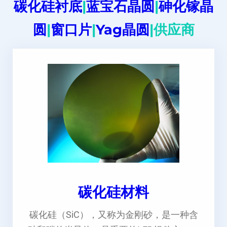
碳化硅衬底
|
蓝宝石晶圆
|
砷化镓晶
圆
|
窗口片
|
Yag晶圆
|供应商
碳化硅材料
碳化硅（SiC），又称为金刚砂，是一种含