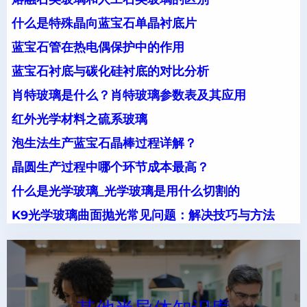
什么是特殊晶向蓝宝石单晶衬底片
蓝宝石管在热电偶保护中的作用
蓝宝石衬底与碳化硅衬底的对比分析
肖特玻璃是什么？肖特玻璃参数表及其应用
红外光学材料之硫系玻璃
泡生法生产蓝宝石晶棒过程详解？
晶圆生产过程中哪个环节成本最高？
什么是光学玻璃_光学玻璃是用什么切割的
K9光学玻璃曲面抛光常见问题：解决技巧与方法