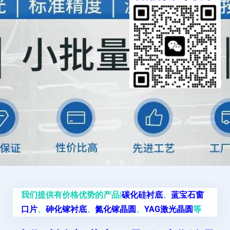
我们提供有价格优势的产品|
碳化硅衬底
、
蓝宝石窗
口片
、
砷化镓衬底
、
氮化镓晶圆
、
YAG激光晶圆
等