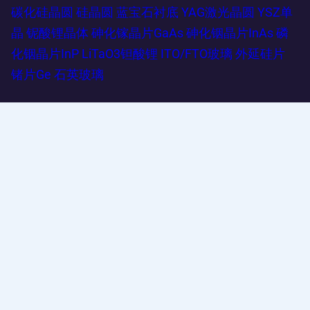
碳化硅晶圆
硅晶圆
蓝宝石衬底
YAG激光晶圆
YSZ单
晶
铌酸锂晶体
砷化镓晶片GaAs
砷化铟晶片InAs
磷
化铟晶片InP
LiTaO3钽酸锂
ITO/FTO玻璃
外延硅片
锗片Ge
石英玻璃