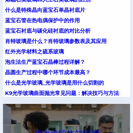
什么是特殊晶向蓝宝石单晶衬底片
蓝宝石管在热电偶保护中的作用
蓝宝石衬底与碳化硅衬底的对比分析
肖特玻璃是什么？肖特玻璃参数表及其应用
红外光学材料之硫系玻璃
泡生法生产蓝宝石晶棒过程详解？
晶圆生产过程中哪个环节成本最高？
什么是光学玻璃_光学玻璃是用什么切割的
K9光学玻璃曲面抛光常见问题：解决技巧与方法