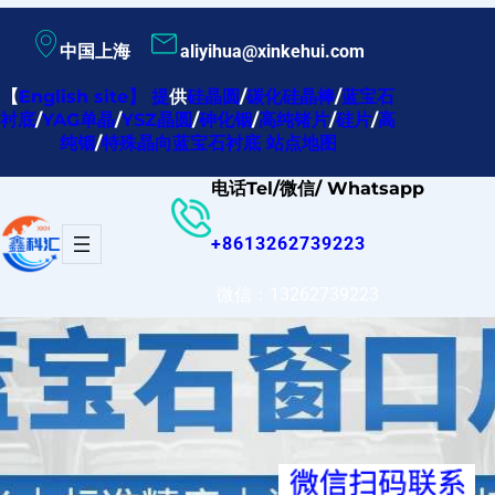
跳
中国上海
aliyihua@xinkehui.com
至
内
【
English site
】
提
供
硅晶圆
/
碳化硅晶棒
/
蓝宝石
衬底
/
YAG单晶
/
YSZ晶圆
/
砷化铟
/
高纯锗片
/
硅片
/
高
容
纯铟
/
特殊晶向蓝宝石衬底
站点地图
电话Tel/微信/ Whatsapp
+8613262739223
微信：13262739223