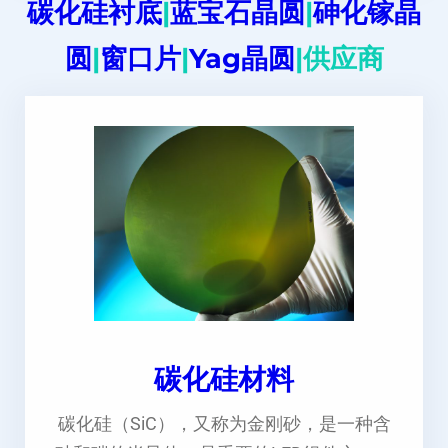
碳化硅衬底
|
蓝宝石晶圆
|
砷化镓晶
圆
|
窗口片
|
Yag晶圆
|供应商
碳化硅材料
碳化硅（SiC），又称为金刚砂，是一种含