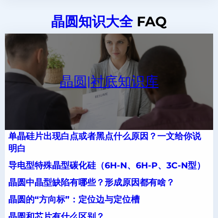
晶圆知识大全
FAQ
晶圆|衬底知识库
单晶硅片出现白点或者黑点什么原因？一文给你说
明白
导电型特殊晶型碳化硅（6H-N、6H-P、3C-N型）
晶圆中晶型缺陷有哪些？形成原因都有啥？
晶圆的“方向标”：定位边与定位槽
晶圆和芯片有什么区别？