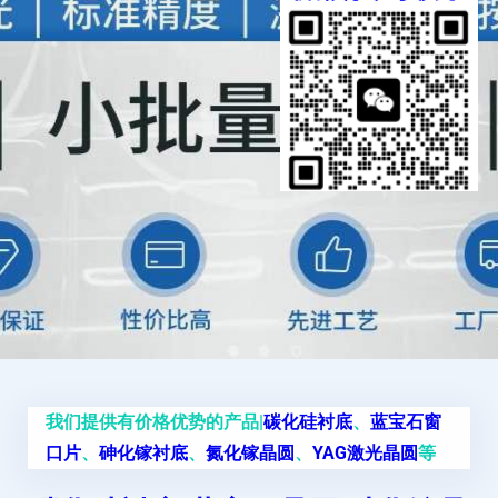
我们提供有价格优势的产品|
碳化硅衬底
、
蓝宝石窗
口片
、
砷化镓衬底
、
氮化镓晶圆
、
YAG激光晶圆
等