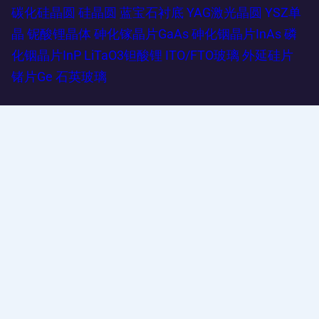
碳化硅晶圆
硅晶圆
蓝宝石衬底
YAG激光晶圆
YSZ单
晶
铌酸锂晶体
砷化镓晶片GaAs
砷化铟晶片InAs
磷
化铟晶片InP
LiTaO3钽酸锂
ITO/FTO玻璃
外延硅片
锗片Ge
石英玻璃