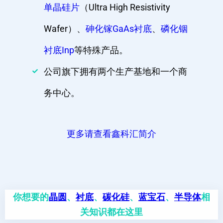
单晶硅片
（Ultra High Resistivity
Wafer）、
砷化镓GaAs衬底
、
磷化铟
衬底Inp
等特殊产品。
公司旗下拥有两个生产基地和一个商
务中心。
更多请查看鑫科汇简介
你想要的
晶圆
、
衬底
、
碳化硅
、
蓝宝石
、
半导体
相
关知识都在这里