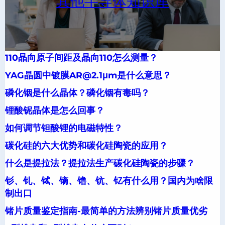
其他半导体知识库
110晶向原子间距及晶向110怎么测量？
YAG晶圆中镀膜AR@2.1μm是什么意思？
磷化铟是什么晶体？磷化铟有毒吗？
锂酸铌晶体是怎么回事？
如何调节钽酸锂的电磁特性？
碳化硅的六大优势和碳化硅陶瓷的应用？
什么是提拉法？提拉法生产碳化硅陶瓷的步骤？
钐、钆、铽、镝、镥、钪、钇有什么用？国内为啥限
制出口
锗片质量鉴定指南-最简单的方法辨别锗片质量优劣