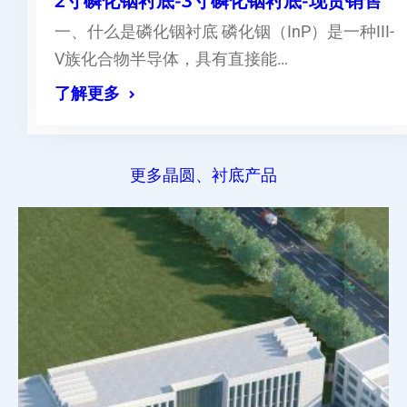
2寸磷化铟衬底-3寸磷化铟衬底-现货销售
一、什么是磷化铟衬底 磷化铟（InP）是一种III-
V族化合物半导体，具有直接能…
了解更多
更多晶圆、衬底产品