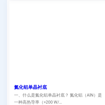
氮化铝单晶衬底
一、什么是氮化铝单晶衬底？ 氮化铝（AlN）是
一种高热导率（>200 W/…