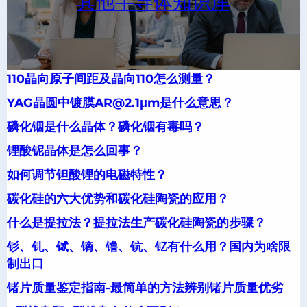
其他半导体知识库
110晶向原子间距及晶向110怎么测量？
YAG晶圆中镀膜AR@2.1μm是什么意思？
磷化铟是什么晶体？磷化铟有毒吗？
锂酸铌晶体是怎么回事？
如何调节钽酸锂的电磁特性？
碳化硅的六大优势和碳化硅陶瓷的应用？
什么是提拉法？提拉法生产碳化硅陶瓷的步骤？
钐、钆、铽、镝、镥、钪、钇有什么用？国内为啥限
制出口
锗片质量鉴定指南-最简单的方法辨别锗片质量优劣