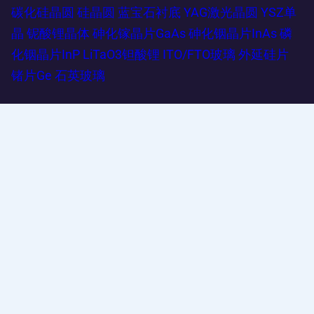
碳化硅晶圆
硅晶圆
蓝宝石衬底
YAG激光晶圆
YSZ单
晶
铌酸锂晶体
砷化镓晶片GaAs
砷化铟晶片InAs
磷
化铟晶片InP
LiTaO3钽酸锂
ITO/FTO玻璃
外延硅片
锗片Ge
石英玻璃