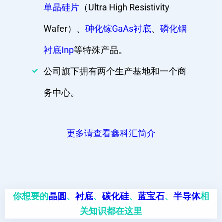
单晶硅片
（Ultra High Resistivity
Wafer）、
砷化镓GaAs衬底
、
磷化铟
衬底Inp
等特殊产品。
公司旗下拥有两个生产基地和一个商
务中心。
更多请查看鑫科汇简介
你想要的
晶圆
、
衬底
、
碳化硅
、
蓝宝石
、
半导体
相
关知识都在这里