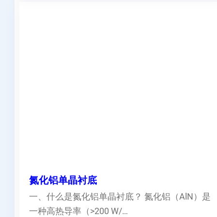
氮化铝单晶衬底
一、什么是氮化铝单晶衬底？ 氮化铝（AlN）是
一种高热导率（>200 W/…