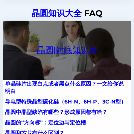
晶圆知识大全
FAQ
晶圆|衬底知识库
单晶硅片出现白点或者黑点什么原因？一文给你说
明白
导电型特殊晶型碳化硅（6H-N、6H-P、3C-N型）
晶圆中晶型缺陷有哪些？形成原因都有啥？
晶圆的“方向标”：定位边与定位槽
晶圆和芯片有什么区别？