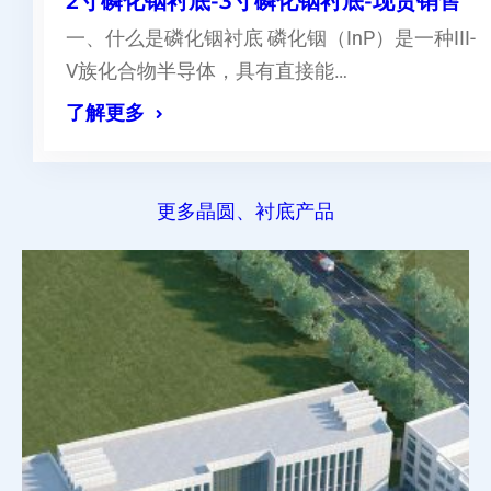
2寸磷化铟衬底-3寸磷化铟衬底-现货销售
一、什么是磷化铟衬底 磷化铟（InP）是一种III-
V族化合物半导体，具有直接能…
了解更多
更多晶圆、衬底产品