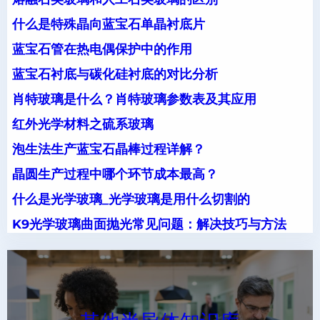
什么是特殊晶向蓝宝石单晶衬底片
蓝宝石管在热电偶保护中的作用
蓝宝石衬底与碳化硅衬底的对比分析
肖特玻璃是什么？肖特玻璃参数表及其应用
红外光学材料之硫系玻璃
泡生法生产蓝宝石晶棒过程详解？
晶圆生产过程中哪个环节成本最高？
什么是光学玻璃_光学玻璃是用什么切割的
K9光学玻璃曲面抛光常见问题：解决技巧与方法