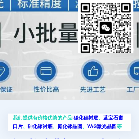
我们提供有价格优势的产品|
碳化硅衬底
、
蓝宝石窗
口片
、
砷化镓衬底
、
氮化镓晶圆
、
YAG激光晶圆
等