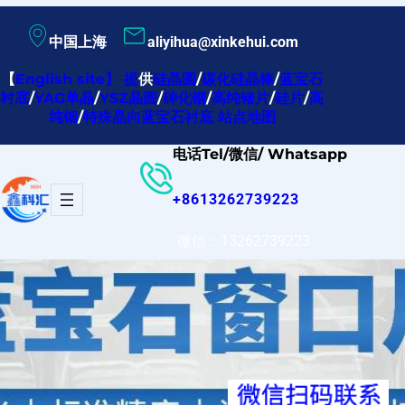
跳
中国上海
aliyihua@xinkehui.com
至
内
【
English site
】
提
供
硅晶圆
/
碳化硅晶棒
/
蓝宝石
衬底
/
YAG单晶
/
YSZ晶圆
/
砷化铟
/
高纯锗片
/
硅片
/
高
容
纯铟
/
特殊晶向蓝宝石衬底
站点地图
电话Tel/微信/ Whatsapp
+8613262739223
微信：13262739223