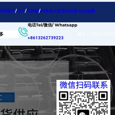
高纯锗片
/
硅片
/
高纯铟
/
特殊晶向蓝宝石衬底
站点地图
电话Tel/微信/ Whatsapp
多
微信：13262739223
+8613262739223