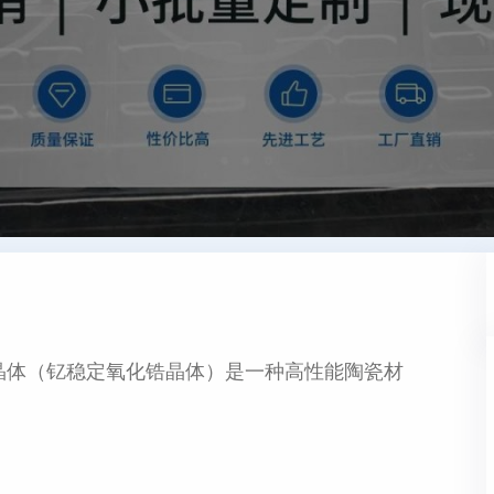
Z晶体（钇稳定氧化锆晶体）是一种高性能陶瓷材