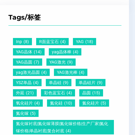
Z
子
点
超
T
间
什
平
Tags/标签
晶
距
么
硅
圆
及
原
片
-
晶
因
）
Inp
(8)
R面蓝宝石
(4)
YAG
(18)
压
向
？
YAG晶体
(14)
yag晶体棒
(4)
电
1
一
YAG晶圆
(7)
YAG激光
(9)
晶
1
文
yag激光晶圆
(4)
YAG激光棒
(4)
圆
0
给
YSZ单晶
(4)
单晶硅
(9)
单晶硅片
(9)
锆
怎
你
外延
(21)
彩色蓝宝石
(4)
晶圆
(15)
钛
么
说
酸
测
明
氧化硅片
(4)
氮化硅
(10)
氮化硅片
(5)
铅
量
白
氮化镓
(5)
晶
？
氮化镓衬底|氮化镓薄膜|氮化镓价格|生产厂家|氮化
圆
镓价格|单晶衬底|复合衬底
(4)