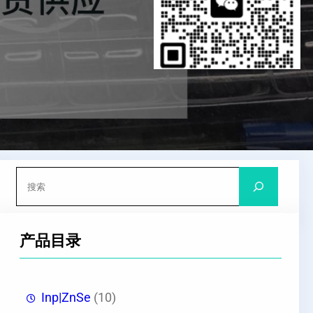
搜
索
产品目录
Inp|ZnSe
(10)