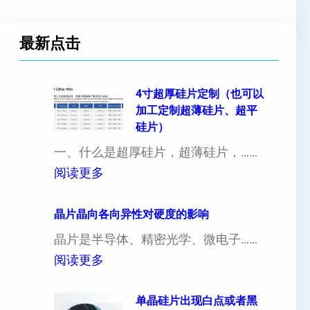
最新点击
4寸超厚硅片定制（也可以
加工定制超薄硅片、超平
硅片）
一、什么是超厚硅片，超薄硅片，……
：
阅读更多
4
寸
晶片晶向各向异性对硬度的影响
超
晶片是半导体、精密光学、微电子……
厚
：
阅读更多
硅
晶
片
片
单晶硅片出现白点或者黑