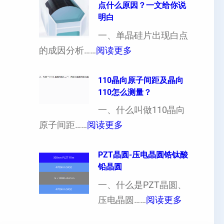
点什么原因？一文给你说
定
晶
明白
制
向
一、单晶硅片出现白点
（
各
：
的成因分析……
阅读更多
也
向
单
可
异
晶
110晶向原子间距及晶向
以
性
110怎么测量？
硅
加
对
片
一、什么叫做110晶向
工
硬
：
出
原子间距……
阅读更多
定
度
1
现
制
的
1
PZT晶圆-压电晶圆锆钛酸
白
超
影
铅晶圆
0
点
薄
响
晶
一、什么是PZT晶圆、
或
硅
：
向
压电晶圆……
阅读更多
者
片
P
原
黑
、