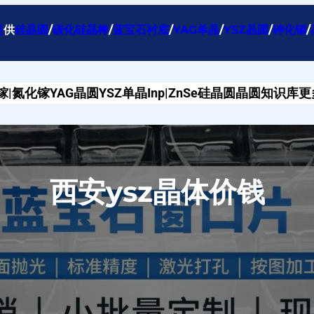
提
供
硅晶圆
/
碳化硅晶棒
/
蓝宝石衬底
/
YAG单晶
/
YSZ晶圆
/
砷化铟
/
镓|氮化镓
YAG晶圆
YSZ单晶
Inp|ZnSe
硅晶圆
晶圆知识库
更
西安ysz晶体价钱