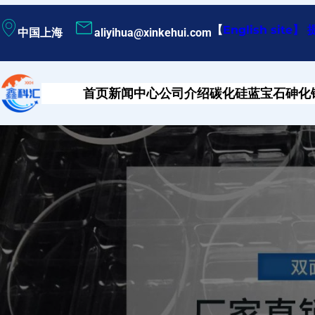
跳
【
English site
】
中国上海
aliyihua@xinkehui.com
至
内
容
首页
新闻中心
公司介绍
碳化硅
蓝宝石
砷化