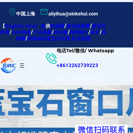
跳
中国上海
aliyihua@xinkehui.com
至
内
【
English site
】
提
供
硅晶圆
/
碳化硅晶棒
/
蓝宝石
衬底
/
YAG单晶
/
YSZ晶圆
/
砷化铟
/
高纯锗片
/
硅片
/
高
容
纯铟
/
特殊晶向蓝宝石衬底
站点地图
电话Tel/微信/ Whatsapp
+8613262739223
微信：13262739223