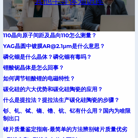
其他半导体知识库
110晶向原子间距及晶向110怎么测量？
YAG晶圆中镀膜AR@2.1μm是什么意思？
磷化铟是什么晶体？磷化铟有毒吗？
锂酸铌晶体是怎么回事？
如何调节钽酸锂的电磁特性？
碳化硅的六大优势和碳化硅陶瓷的应用？
什么是提拉法？提拉法生产碳化硅陶瓷的步骤？
钐、钆、铽、镝、镥、钪、钇有什么用？国内为啥限
制出口
锗片质量鉴定指南-最简单的方法辨别锗片质量优劣