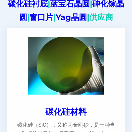
碳化硅衬底
|
蓝宝石晶圆
|
砷化镓晶
圆
|
窗口片
|
Yag晶圆
|供应商
碳化硅材料
碳化硅（SiC），又称为金刚砂，是一种含