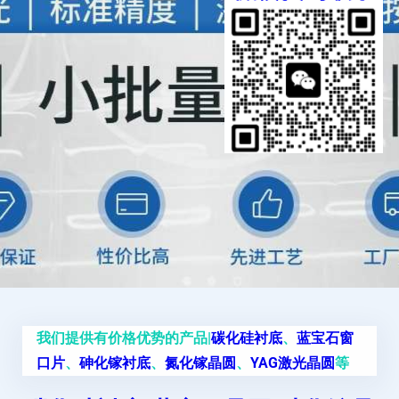
我们提供有价格优势的产品|
碳化硅衬底
、
蓝宝石窗
口片
、
砷化镓衬底
、
氮化镓晶圆
、
YAG激光晶圆
等