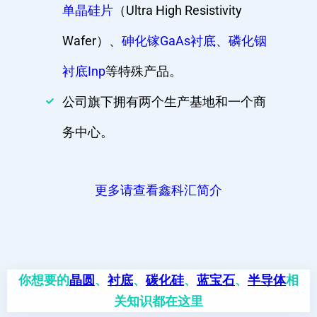
单晶硅片
（Ultra High Resistivity
Wafer）、
砷化镓GaAs衬底
、
磷化铟
衬底Inp
等特殊产品。
公司旗下拥有两个生产基地和一个商
务中心。
更多请查看鑫科汇简介
你想要的
晶圆
、
衬底
、
碳化硅
、
蓝宝石
、
半导体
相
关知识都在这里