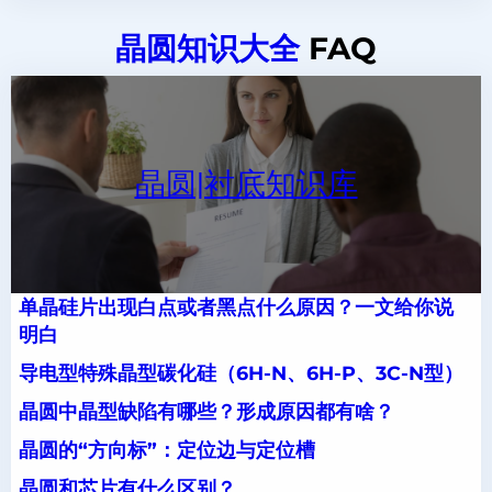
晶圆知识大全
FAQ
晶圆|衬底知识库
单晶硅片出现白点或者黑点什么原因？一文给你说
明白
导电型特殊晶型碳化硅（6H-N、6H-P、3C-N型）
晶圆中晶型缺陷有哪些？形成原因都有啥？
晶圆的“方向标”：定位边与定位槽
晶圆和芯片有什么区别？