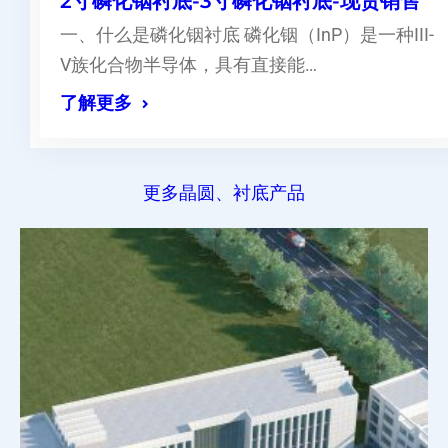
2寸磷化铟衬底-3寸磷化铟衬底-现货销售
一、什么是磷化铟衬底 磷化铟（InP）是一种III-
V族化合物半导体，具有直接能…
了解更多
更多晶圆、衬底产品