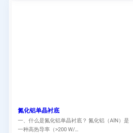
氮化铝单晶衬底
一、什么是氮化铝单晶衬底？ 氮化铝（AlN）是
一种高热导率（>200 W/…