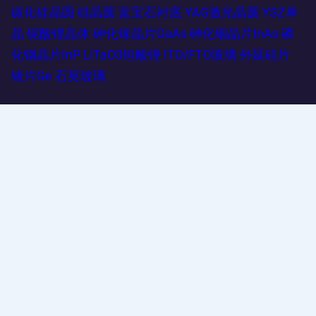
碳化硅晶圆
硅晶圆
蓝宝石衬底
YAG激光晶圆
YSZ单
晶
铌酸锂晶体
砷化镓晶片GaAs
砷化铟晶片InAs
磷
化铟晶片InP
LiTaO3钽酸锂
ITO/FTO玻璃
外延硅片
锗片Ge
石英玻璃