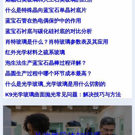
什么是特殊晶向蓝宝石单晶衬底片
蓝宝石管在热电偶保护中的作用
蓝宝石衬底与碳化硅衬底的对比分析
肖特玻璃是什么？肖特玻璃参数表及其应用
红外光学材料之硫系玻璃
泡生法生产蓝宝石晶棒过程详解？
晶圆生产过程中哪个环节成本最高？
什么是光学玻璃_光学玻璃是用什么切割的
K9光学玻璃曲面抛光常见问题：解决技巧与方法