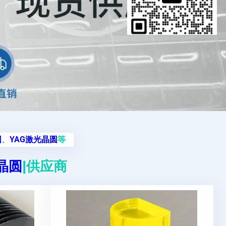
圆
、
YAG激光晶圆
等
g晶圆
|供应商