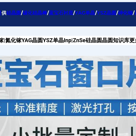
提
供
硅晶圆
/
碳化硅晶棒
/
蓝宝石衬底
/
YAG单晶
/
YSZ晶圆
/
砷化铟
/
镓|氮化镓
YAG晶圆
YSZ单晶
Inp|ZnSe
硅晶圆
晶圆知识库
更