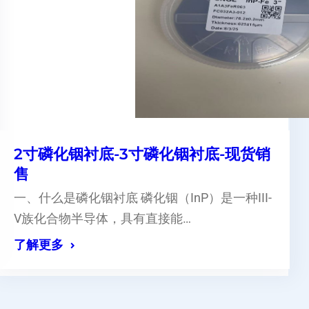
2寸磷化铟衬底-3寸磷化铟衬底-现货销
售
一、什么是磷化铟衬底 磷化铟（InP）是一种III-
V族化合物半导体，具有直接能…
了解更多