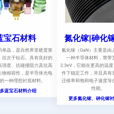
蓝宝石材料
氮化镓|砷化
的单晶，是自然界里硬度第
氮化镓（GaN）主要是由
，仅次于钻石。具有良好的
一种半导体材料，禁带
高强度、抗碰撞阻力及抗高
2.3eV，它能在更高的温
生物相容性，是半导体光电
件下稳定工作，并且具有
的一种理想衬底材料。
迁移率和饱和电子速度等
性能。
多蓝宝石材料介绍
更多氮化镓、砷化镓