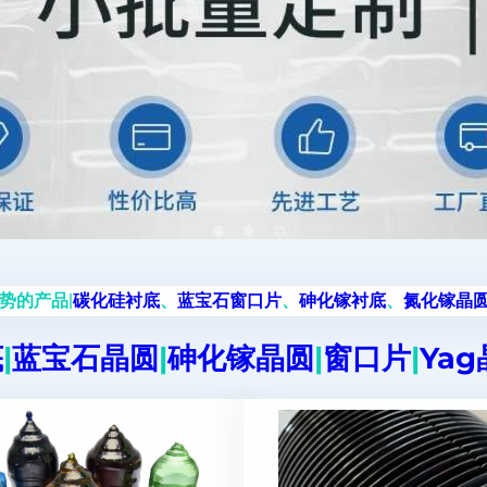
势的产品|
碳化硅衬底
、
蓝宝石窗口片
、
砷化镓衬底
、
氮化镓晶
底
|
蓝宝石晶圆
|
砷化镓晶圆
|
窗口片
|
Ya