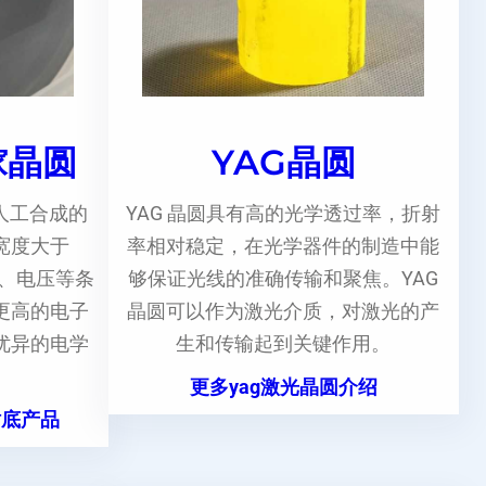
镓晶圆
YAG晶圆
人工合成的
YAG 晶圆具有高的光学透过率，折射
宽度大于
率相对稳定，在光学器件的制造中能
度、电压等条
够保证光线的准确传输和聚焦。YAG
更高的电子
晶圆可以作为激光介质，对激光的产
优异的电学
生和传输起到关键作用。
更多yag激光晶圆介绍
衬底产品