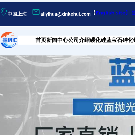
跳
【
English site
】
中国上海
aliyihua@xinkehui.com
至
内
容
首页
新闻中心
公司介绍
碳化硅
蓝宝石
砷化