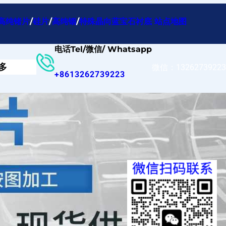
高纯锗片
/
硅片
/
高纯铟
/
特殊晶向蓝宝石衬底
站点地图
电话Tel/微信/ Whatsapp
多
微信：13262739223
+8613262739223