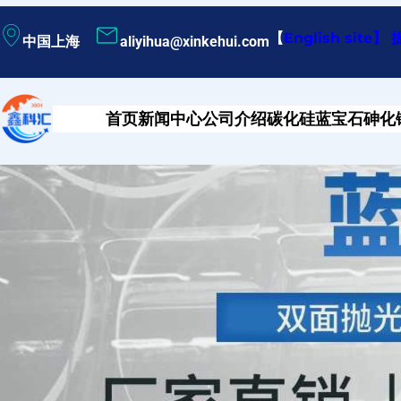
跳
【
English site
】
中国上海
aliyihua@xinkehui.com
至
内
容
首页
新闻中心
公司介绍
碳化硅
蓝宝石
砷化