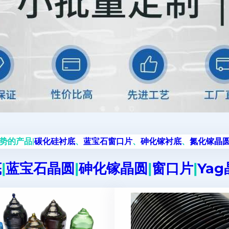
势的产品|
碳化硅衬底
、
蓝宝石窗口片
、
砷化镓衬底
、
氮化镓晶
底
|
蓝宝石晶圆
|
砷化镓晶圆
|
窗口片
|
Ya