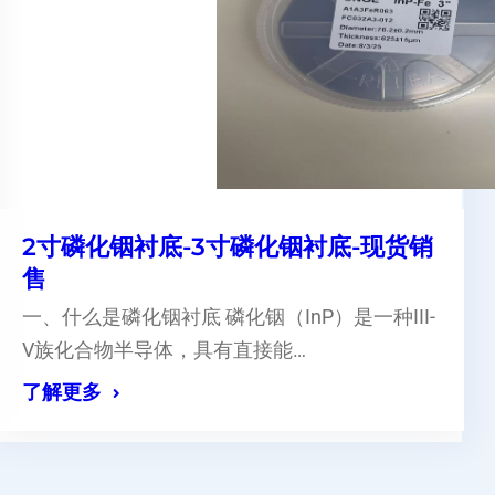
2寸磷化铟衬底-3寸磷化铟衬底-现货销
售
一、什么是磷化铟衬底 磷化铟（InP）是一种III-
V族化合物半导体，具有直接能…
了解更多