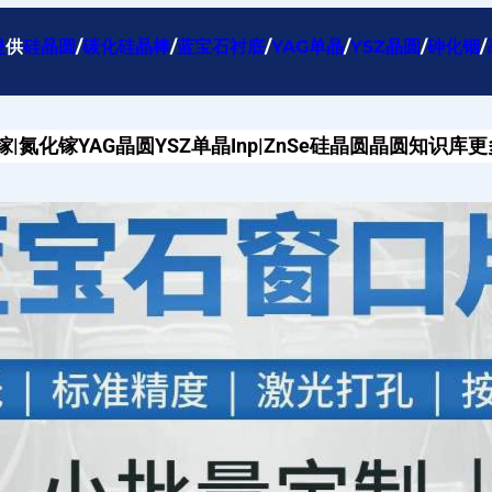
提
供
硅晶圆
/
碳化硅晶棒
/
蓝宝石衬底
/
YAG单晶
/
YSZ晶圆
/
砷化铟
/
镓|氮化镓
YAG晶圆
YSZ单晶
Inp|ZnSe
硅晶圆
晶圆知识库
更