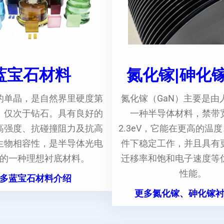
蓝宝石材料
氮化镓|砷化
的单晶，是自然界里硬度第
氮化镓（GaN）主要是由
，仅次于钻石。具有良好的
一种半导体材料，禁带
高强度、抗碰撞阻力及抗高
2.3eV，它能在更高的温
生物相容性，是半导体光电
件下稳定工作，并且具有
的一种理想衬底材料。
迁移率和饱和电子速度等
性能。
多蓝宝石材料介绍
更多氮化镓、砷化镓