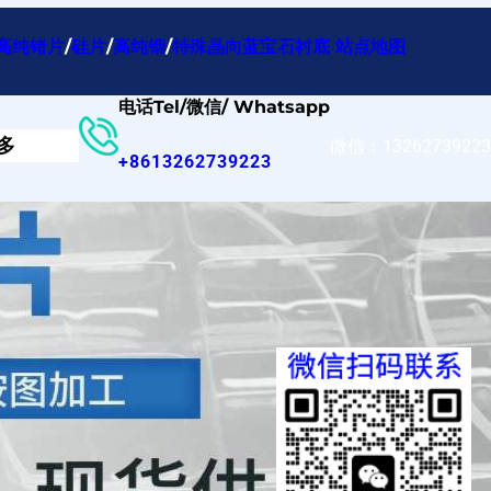
高纯锗片
/
硅片
/
高纯铟
/
特殊晶向蓝宝石衬底
站点地图
电话Tel/微信/ Whatsapp
多
微信：13262739223
+8613262739223