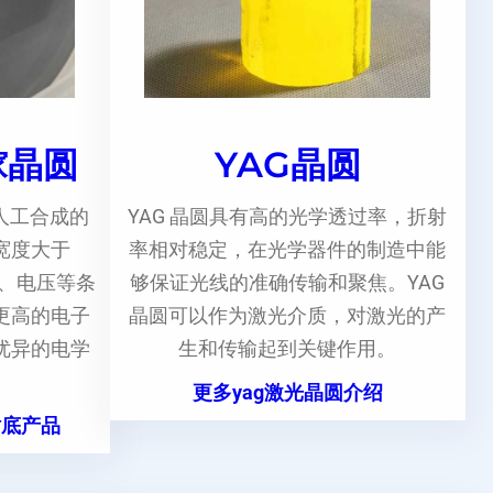
镓晶圆
YAG晶圆
人工合成的
YAG 晶圆具有高的光学透过率，折射
宽度大于
率相对稳定，在光学器件的制造中能
度、电压等条
够保证光线的准确传输和聚焦。YAG
更高的电子
晶圆可以作为激光介质，对激光的产
优异的电学
生和传输起到关键作用。
更多yag激光晶圆介绍
衬底产品