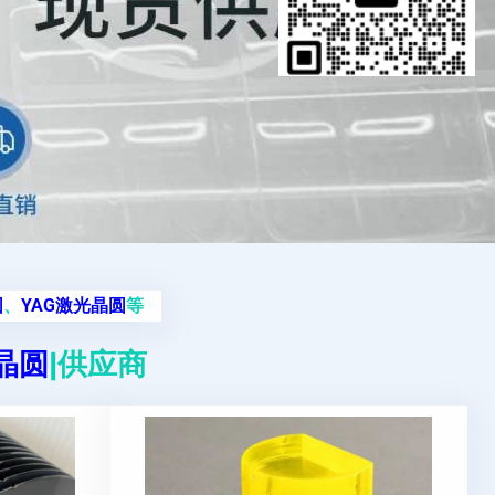
圆
、
YAG激光晶圆
等
g晶圆
|供应商