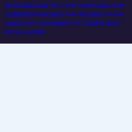
碳化硅晶圆
硅晶圆
蓝宝石衬底
YAG激光晶圆
YSZ单
晶
铌酸锂晶体
砷化镓晶片GaAs
砷化铟晶片InAs
磷
化铟晶片InP
LiTaO3钽酸锂
ITO/FTO玻璃
外延硅片
锗片Ge
石英玻璃