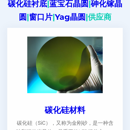
碳化硅衬底
|
蓝宝石晶圆
|
砷化镓晶
圆
|
窗口片
|
Yag晶圆
|供应商
碳化硅材料
碳化硅（SiC），又称为金刚砂，是一种含