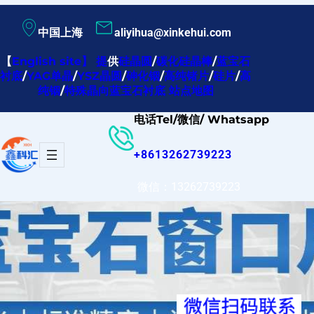
跳
中国上海
aliyihua@xinkehui.com
至
内
【
English site
】
提
供
硅晶圆
/
碳化硅晶棒
/
蓝宝石
衬底
/
YAG单晶
/
YSZ晶圆
/
砷化铟
/
高纯锗片
/
硅片
/
高
容
纯铟
/
特殊晶向蓝宝石衬底
站点地图
电话Tel/微信/ Whatsapp
+8613262739223
微信：13262739223