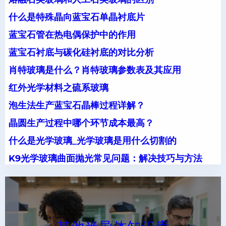
什么是特殊晶向蓝宝石单晶衬底片
蓝宝石管在热电偶保护中的作用
蓝宝石衬底与碳化硅衬底的对比分析
肖特玻璃是什么？肖特玻璃参数表及其应用
红外光学材料之硫系玻璃
泡生法生产蓝宝石晶棒过程详解？
晶圆生产过程中哪个环节成本最高？
什么是光学玻璃_光学玻璃是用什么切割的
K9光学玻璃曲面抛光常见问题：解决技巧与方法