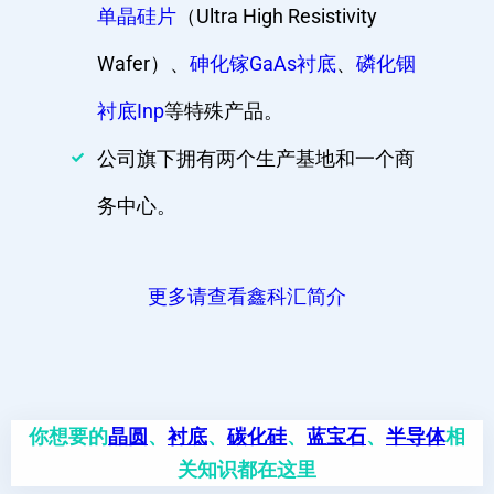
单晶硅片
（Ultra High Resistivity
Wafer）、
砷化镓GaAs衬底
、
磷化铟
衬底Inp
等特殊产品。
公司旗下拥有两个生产基地和一个商
务中心。
更多请查看鑫科汇简介
你想要的
晶圆
、
衬底
、
碳化硅
、
蓝宝石
、
半导体
相
关知识都在这里