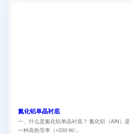
氮化铝单晶衬底
一、什么是氮化铝单晶衬底？ 氮化铝（AlN）是
一种高热导率（>200 W/…