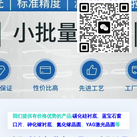
我们提供有价格优势的产品|
碳化硅衬底
、
蓝宝石窗
口片
、
砷化镓衬底
、
氮化镓晶圆
、
YAG激光晶圆
等