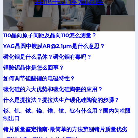
其他半导体知识库
110晶向原子间距及晶向110怎么测量？
YAG晶圆中镀膜AR@2.1μm是什么意思？
磷化铟是什么晶体？磷化铟有毒吗？
锂酸铌晶体是怎么回事？
如何调节钽酸锂的电磁特性？
碳化硅的六大优势和碳化硅陶瓷的应用？
什么是提拉法？提拉法生产碳化硅陶瓷的步骤？
钐、钆、铽、镝、镥、钪、钇有什么用？国内为啥限
制出口
锗片质量鉴定指南-最简单的方法辨别锗片质量优劣