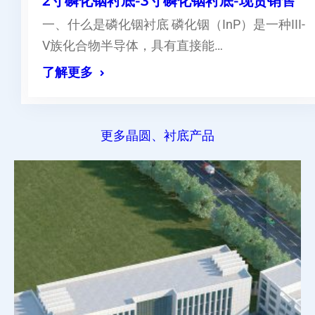
2寸磷化铟衬底-3寸磷化铟衬底-现货销售
一、什么是磷化铟衬底 磷化铟（InP）是一种III-
V族化合物半导体，具有直接能…
了解更多
更多晶圆、衬底产品