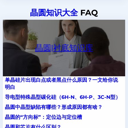
晶圆知识大全
FAQ
晶圆|衬底知识库
单晶硅片出现白点或者黑点什么原因？一文给你说
明白
导电型特殊晶型碳化硅（6H-N、6H-P、3C-N型）
晶圆中晶型缺陷有哪些？形成原因都有啥？
晶圆的“方向标”：定位边与定位槽
晶圆和芯片有什么区别？