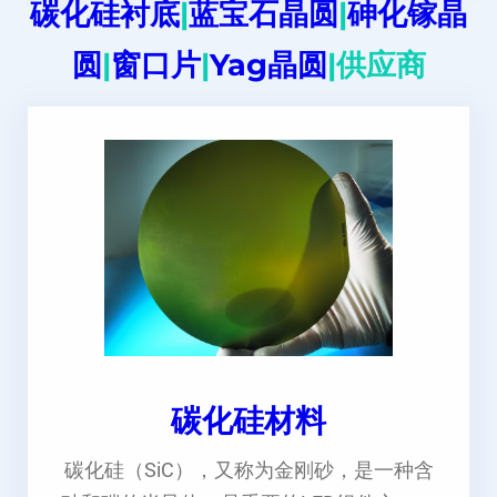
碳化硅衬底
|
蓝宝石晶圆
|
砷化镓晶
圆
|
窗口片
|
Yag晶圆
|供应商
碳化硅材料
碳化硅（SiC），又称为金刚砂，是一种含