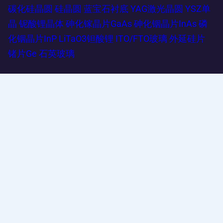
碳化硅晶圆
硅晶圆
蓝宝石衬底
YAG激光晶圆
YSZ单
晶
铌酸锂晶体
砷化镓晶片GaAs
砷化铟晶片InAs
磷
化铟晶片InP
LiTaO3钽酸锂
ITO/FTO玻璃
外延硅片
锗片Ge
石英玻璃