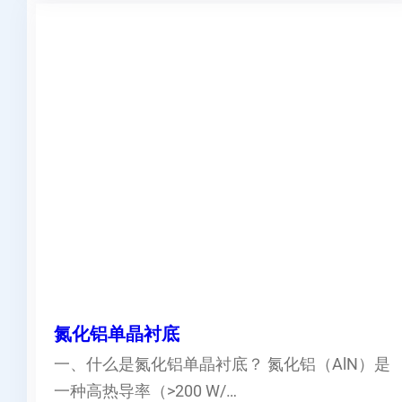
氮化铝单晶衬底
一、什么是氮化铝单晶衬底？ 氮化铝（AlN）是
一种高热导率（>200 W/…