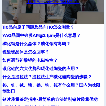
其他半导体知识库
110晶向原子间距及晶向110怎么测量？
YAG晶圆中镀膜AR@2.1μm是什么意思？
磷化铟是什么晶体？磷化铟有毒吗？
锂酸铌晶体是怎么回事？
如何调节钽酸锂的电磁特性？
碳化硅的六大优势和碳化硅陶瓷的应用？
什么是提拉法？提拉法生产碳化硅陶瓷的步骤？
钐、钆、铽、镝、镥、钪、钇有什么用？国内为啥限
制出口
锗片质量鉴定指南-最简单的方法辨别锗片质量优劣