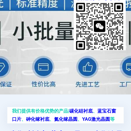
我们提供有价格优势的产品|
碳化硅衬底
、
蓝宝石窗
口片
、
砷化镓衬底
、
氮化镓晶圆
、
YAG激光晶圆
等