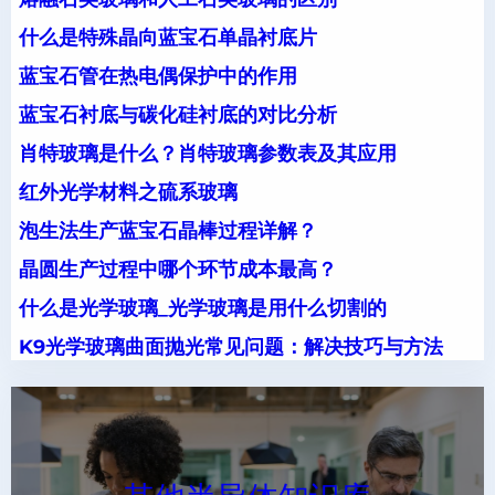
什么是特殊晶向蓝宝石单晶衬底片
蓝宝石管在热电偶保护中的作用
蓝宝石衬底与碳化硅衬底的对比分析
肖特玻璃是什么？肖特玻璃参数表及其应用
红外光学材料之硫系玻璃
泡生法生产蓝宝石晶棒过程详解？
晶圆生产过程中哪个环节成本最高？
什么是光学玻璃_光学玻璃是用什么切割的
K9光学玻璃曲面抛光常见问题：解决技巧与方法