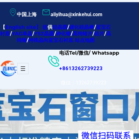
跳
中国上海
aliyihua@xinkehui.com
至
内
【
English site
】
提
供
硅晶圆
/
碳化硅晶棒
/
蓝宝石
衬底
/
YAG单晶
/
YSZ晶圆
/
砷化铟
/
高纯锗片
/
硅片
/
高
容
纯铟
/
特殊晶向蓝宝石衬底
站点地图
电话Tel/微信/ Whatsapp
+8613262739223
微信：13262739223