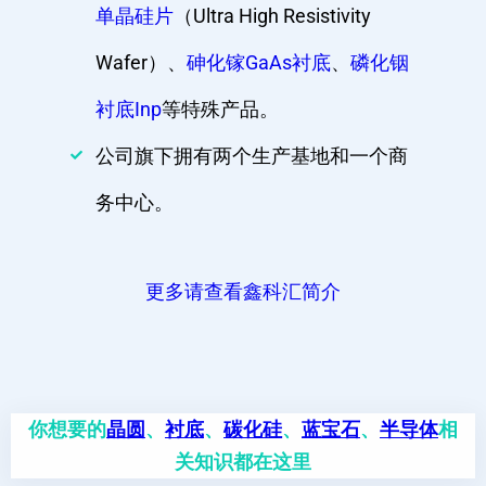
单晶硅片
（Ultra High Resistivity
Wafer）、
砷化镓GaAs衬底
、
磷化铟
衬底Inp
等特殊产品。
公司旗下拥有两个生产基地和一个商
务中心。
更多请查看鑫科汇简介
你想要的
晶圆
、
衬底
、
碳化硅
、
蓝宝石
、
半导体
相
关知识都在这里