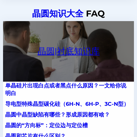
晶圆知识大全
FAQ
晶圆|衬底知识库
单晶硅片出现白点或者黑点什么原因？一文给你说
明白
导电型特殊晶型碳化硅（6H-N、6H-P、3C-N型）
晶圆中晶型缺陷有哪些？形成原因都有啥？
晶圆的“方向标”：定位边与定位槽
晶圆和芯片有什么区别？