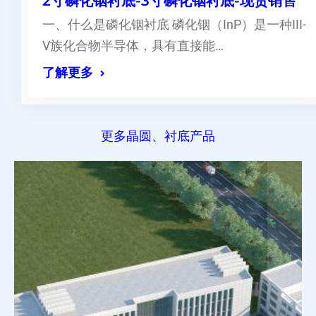
2寸磷化铟衬底-3寸磷化铟衬底-现货销售
一、什么是磷化铟衬底 磷化铟（InP）是一种III-
V族化合物半导体，具有直接能…
了解更多
更多晶圆、衬底产品