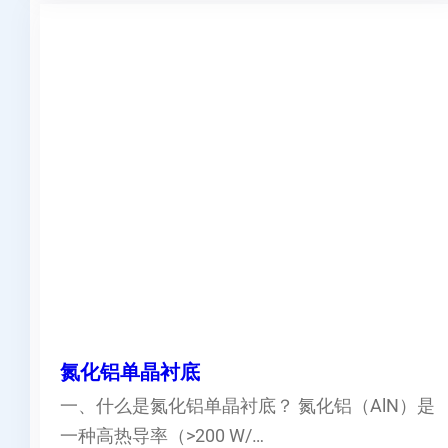
氮化铝单晶衬底
一、什么是氮化铝单晶衬底？ 氮化铝（AlN）是
一种高热导率（>200 W/…