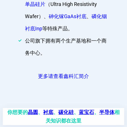
单晶硅片
（Ultra High Resistivity
Wafer）、
砷化镓GaAs衬底
、
磷化铟
衬底Inp
等特殊产品。
公司旗下拥有两个生产基地和一个商
务中心。
更多请查看鑫科汇简介
你想要的
晶圆
、
衬底
、
碳化硅
、
蓝宝石
、
半导体
相
关知识都在这里