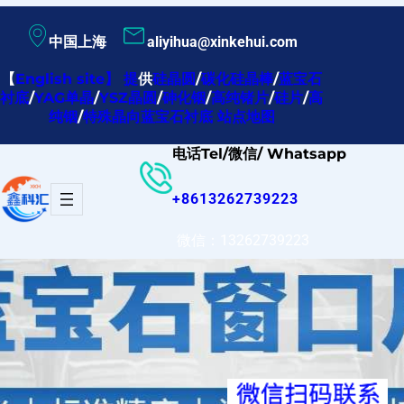
跳
中国上海
aliyihua@xinkehui.com
至
内
【
English site
】
提
供
硅晶圆
/
碳化硅晶棒
/
蓝宝石
衬底
/
YAG单晶
/
YSZ晶圆
/
砷化铟
/
高纯锗片
/
硅片
/
高
容
纯铟
/
特殊晶向蓝宝石衬底
站点地图
电话Tel/微信/ Whatsapp
+8613262739223
微信：13262739223