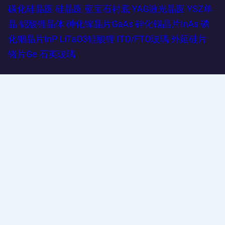
碳化硅晶圆
硅晶圆
蓝宝石衬底
YAG激光晶圆
YSZ单
晶
铌酸锂晶体
砷化镓晶片GaAs
砷化铟晶片InAs
磷
化铟晶片InP
LiTaO3钽酸锂
ITO/FTO玻璃
外延硅片
锗片Ge
石英玻璃