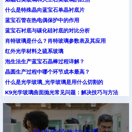
什么是特殊晶向蓝宝石单晶衬底片
蓝宝石管在热电偶保护中的作用
蓝宝石衬底与碳化硅衬底的对比分析
肖特玻璃是什么？肖特玻璃参数表及其应用
红外光学材料之硫系玻璃
泡生法生产蓝宝石晶棒过程详解？
晶圆生产过程中哪个环节成本最高？
什么是光学玻璃_光学玻璃是用什么切割的
K9光学玻璃曲面抛光常见问题：解决技巧与方法