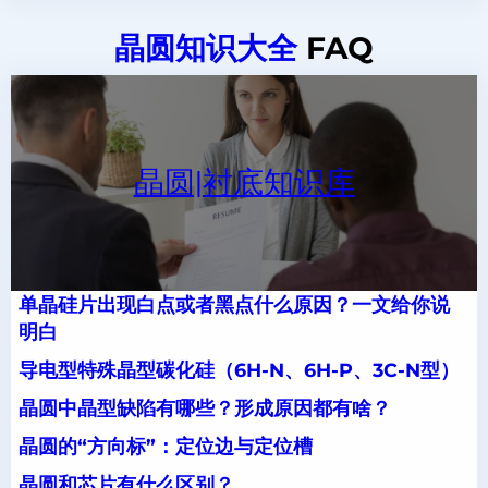
晶圆知识大全
FAQ
晶圆|衬底知识库
单晶硅片出现白点或者黑点什么原因？一文给你说
明白
导电型特殊晶型碳化硅（6H-N、6H-P、3C-N型）
晶圆中晶型缺陷有哪些？形成原因都有啥？
晶圆的“方向标”：定位边与定位槽
晶圆和芯片有什么区别？