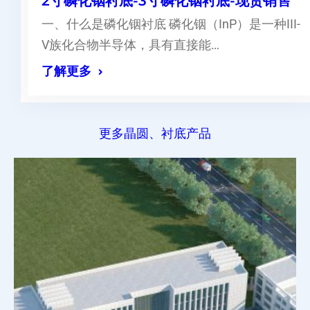
2寸磷化铟衬底-3寸磷化铟衬底-现货销售
一、什么是磷化铟衬底 磷化铟（InP）是一种III-
V族化合物半导体，具有直接能…
了解更多
更多晶圆、衬底产品