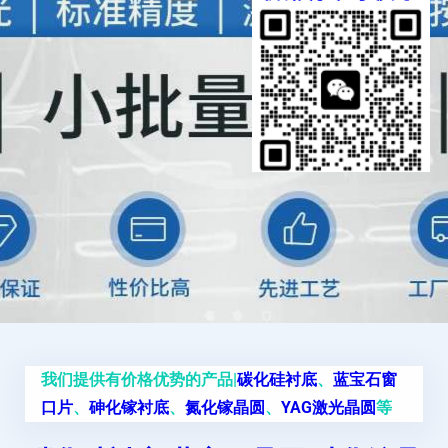
我们提供有价格优势的产品|
碳化硅衬底
、
蓝宝石窗
口片
、
砷化镓衬底
、
氮化镓晶圆
、
YAG激光晶圆
等