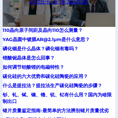
其他半导体知识库
110晶向原子间距及晶向110怎么测量？
YAG晶圆中镀膜AR@2.1μm是什么意思？
磷化铟是什么晶体？磷化铟有毒吗？
锂酸铌晶体是怎么回事？
如何调节钽酸锂的电磁特性？
碳化硅的六大优势和碳化硅陶瓷的应用？
什么是提拉法？提拉法生产碳化硅陶瓷的步骤？
钐、钆、铽、镝、镥、钪、钇有什么用？国内为啥限
制出口
锗片质量鉴定指南-最简单的方法辨别锗片质量优劣