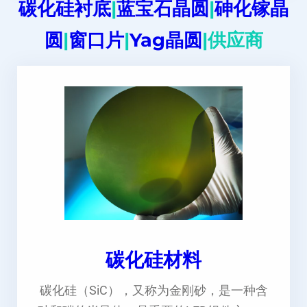
碳化硅衬底
|
蓝宝石晶圆
|
砷化镓晶
圆
|
窗口片
|
Yag晶圆
|供应商
碳化硅材料
碳化硅（SiC），又称为金刚砂，是一种含