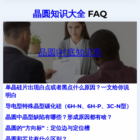
晶圆知识大全
FAQ
晶圆|衬底知识库
单晶硅片出现白点或者黑点什么原因？一文给你说
明白
导电型特殊晶型碳化硅（6H-N、6H-P、3C-N型）
晶圆中晶型缺陷有哪些？形成原因都有啥？
晶圆的“方向标”：定位边与定位槽
晶圆和芯片有什么区别？