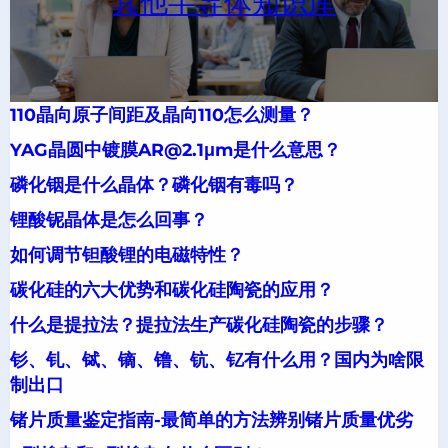
其他半导体知识库
110晶向原子间距及晶向110怎么测量？
YAG晶圆中镀膜AR@2.1μm是什么意思？
磷化铟是什么晶体？磷化铟有毒吗？
锂酸铌晶体是怎么回事？
如何调节钽酸锂的电磁特性？
碳化硅的六大优势和碳化硅陶瓷的应用？
什么是提拉法？提拉法生产碳化硅陶瓷的步骤？
钐、钆、铽、镝、镥、钪、钇有什么用？国内为啥限
制出口
锗片质量鉴定指南-最简单的方法辨别锗片质量优劣