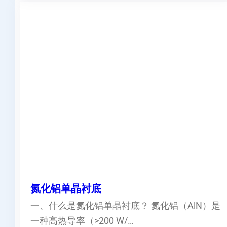
氮化铝单晶衬底
一、什么是氮化铝单晶衬底？ 氮化铝（AlN）是
一种高热导率（>200 W/…