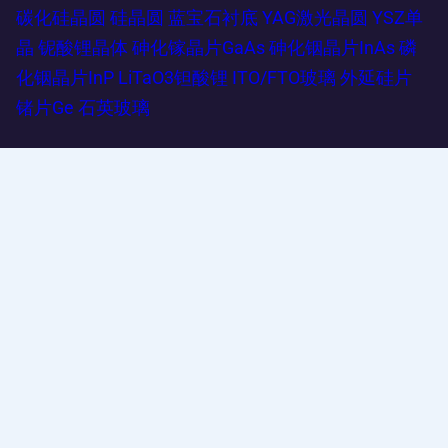
碳化硅晶圆
硅晶圆
蓝宝石衬底
YAG激光晶圆
YSZ单
晶
铌酸锂晶体
砷化镓晶片GaAs
砷化铟晶片InAs
磷
化铟晶片InP
LiTaO3钽酸锂
ITO/FTO玻璃
外延硅片
锗片Ge
石英玻璃