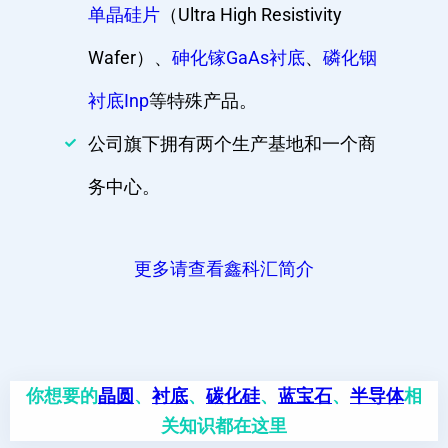
单晶硅片
（Ultra High Resistivity
Wafer）、
砷化镓GaAs衬底
、
磷化铟
衬底Inp
等特殊产品。
公司旗下拥有两个生产基地和一个商
务中心。
更多请查看鑫科汇简介
你想要的
晶圆
、
衬底
、
碳化硅
、
蓝宝石
、
半导体
相
关知识都在这里