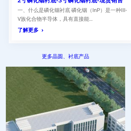
2寸磷化铟衬底-3寸磷化铟衬底-现货销售
一、什么是磷化铟衬底 磷化铟（InP）是一种III-
V族化合物半导体，具有直接能…
了解更多
更多晶圆、衬底产品