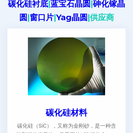
碳化硅衬底
|
蓝宝石晶圆
|
砷化镓晶
圆
|
窗口片
|
Yag晶圆
|供应商
碳化硅材料
碳化硅（SiC），又称为金刚砂，是一种含