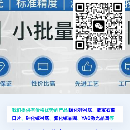
我们提供有价格优势的产品|
碳化硅衬底
、
蓝宝石窗
口片
、
砷化镓衬底
、
氮化镓晶圆
、
YAG激光晶圆
等