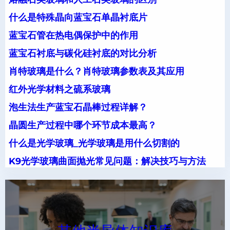
什么是特殊晶向蓝宝石单晶衬底片
蓝宝石管在热电偶保护中的作用
蓝宝石衬底与碳化硅衬底的对比分析
肖特玻璃是什么？肖特玻璃参数表及其应用
红外光学材料之硫系玻璃
泡生法生产蓝宝石晶棒过程详解？
晶圆生产过程中哪个环节成本最高？
什么是光学玻璃_光学玻璃是用什么切割的
K9光学玻璃曲面抛光常见问题：解决技巧与方法