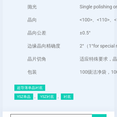
抛光
Single polishing o
晶向
<100>、<110>、<1
晶向公差
±0.5°
边缘晶向精确度
2°（1°for special
晶片切角
适应特殊要求，晶片
包装
100级洁净袋，1
超导薄单晶衬底
, 
, 
YSZ单晶
YSZ衬底
衬底