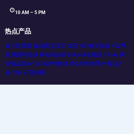
10 AM – 5 PM
热点产品
碳化硅晶圆
硅晶圆
蓝宝石衬底
YAG激光晶圆
YSZ单
晶
铌酸锂晶体
砷化镓晶片GaAs
砷化铟晶片InAs
磷
化铟晶片InP
LiTaO3钽酸锂
ITO/FTO玻璃
外延硅片
锗片Ge
石英玻璃