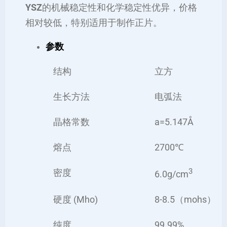
YSZ
的机械稳定性和化学稳定性优异，价格
相对较低，特别适用于制作正片。
参数
结构
立方
生长方法
电弧法
晶格常数
a=5.147Å
熔点
2700℃
3
密度
6.0g/cm
硬度 (Mho)
8-8.5（mohs）
纯度
99.99%