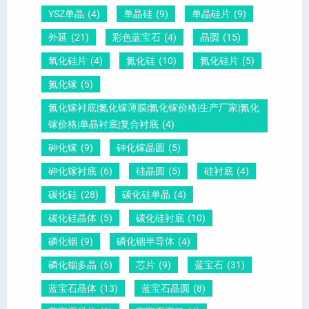
YSZ单晶
(4)
单晶硅
(9)
单晶硅片
(9)
锆
怎
你
外延
(21)
彩色蓝宝石
(4)
晶圆
(15)
钛
么
说
酸
测
明
氧化硅片
(4)
氮化硅
(10)
氮化硅片
(5)
铅
量
白
氮化镓
(5)
晶
？
氮化镓衬底|氮化镓薄膜|氮化镓价格|生产厂家|氮化
圆
镓价格|单晶衬底|复合衬底
(4)
砷化镓
(9)
砷化镓晶圆
(5)
砷化镓衬底
(6)
硅晶圆
(5)
硅衬底
(4)
碳化硅
(28)
碳化硅单晶
(4)
碳化硅晶体
(5)
碳化硅衬底
(10)
磷化铟
(9)
磷化铟半导体
(4)
磷化铟多晶
(5)
芯片
(9)
蓝宝石
(31)
蓝宝石晶体
(13)
蓝宝石晶圆
(8)