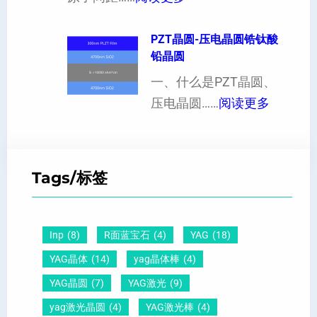
度
1
现
制
的
1
PZT晶圆-压电晶圆锆钛酸
白
超
影
铅晶圆
0
点
薄
响
晶
一、什么是PZT晶圆、
或
硅
：
向
压电晶圆……
阅读更多
者
片
P
原
黑
、
Z
子
点
超
T
间
什
平
Tags/标签
晶
距
么
硅
圆
及
原
片
-
晶
因
）
Inp
(8)
R面蓝宝石
(4)
YAG
(18)
压
向
？
YAG晶体
(14)
yag晶体棒
(4)
电
1
一
YAG晶圆
(7)
YAG激光
(9)
晶
1
文
yag激光晶圆
(4)
YAG激光棒
(4)
圆
0
给