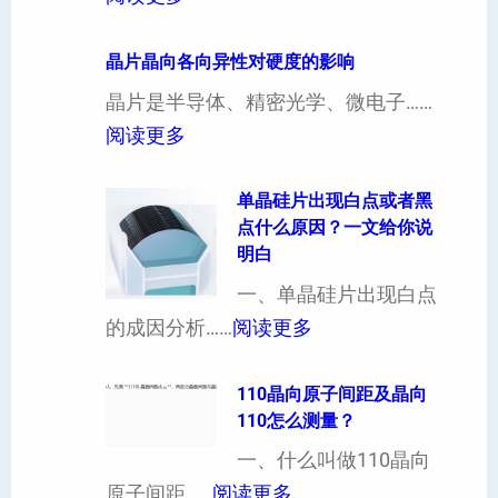
4
寸
晶片晶向各向异性对硬度的影响
超
晶片是半导体、精密光学、微电子……
厚
：
阅读更多
硅
晶
片
片
单晶硅片出现白点或者黑
点什么原因？一文给你说
定
晶
明白
制
向
一、单晶硅片出现白点
（
各
：
的成因分析……
阅读更多
也
向
单
可
异
晶
110晶向原子间距及晶向
以
性
110怎么测量？
硅
加
对
片
一、什么叫做110晶向
工
硬
：
出
原子间距……
阅读更多
定