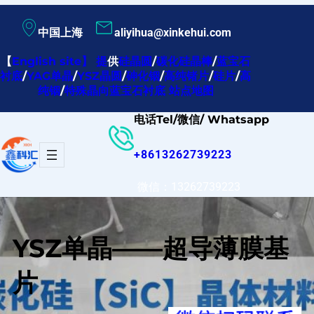
跳
中国上海
aliyihua@xinkehui.com
至
内
【
English site
】
提
供
硅晶圆
/
碳化硅晶棒
/
蓝宝石
衬底
/
YAG单晶
/
YSZ晶圆
/
砷化铟
/
高纯锗片
/
硅片
/
高
容
纯铟
/
特殊晶向蓝宝石衬底
站点地图
电话Tel/微信/ Whatsapp
+8613262739223
微信：13262739223
YSZ单晶——超导薄膜基
片