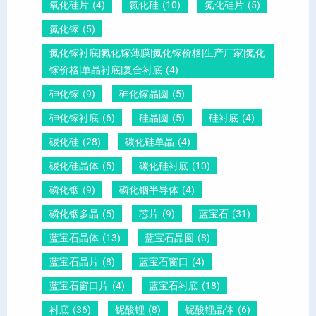
酸
测
明
氧化硅片
(4)
氮化硅
(10)
氮化硅片
(5)
铅
量
白
氮化镓
(5)
晶
？
氮化镓衬底|氮化镓薄膜|氮化镓价格|生产厂家|氮化
圆
镓价格|单晶衬底|复合衬底
(4)
砷化镓
(9)
砷化镓晶圆
(5)
砷化镓衬底
(6)
硅晶圆
(5)
硅衬底
(4)
碳化硅
(28)
碳化硅单晶
(4)
碳化硅晶体
(5)
碳化硅衬底
(10)
磷化铟
(9)
磷化铟半导体
(4)
磷化铟多晶
(5)
芯片
(9)
蓝宝石
(31)
蓝宝石晶体
(13)
蓝宝石晶圆
(8)
蓝宝石晶片
(8)
蓝宝石窗口
(4)
蓝宝石窗口片
(4)
蓝宝石衬底
(18)
衬底
(36)
铌酸锂
(8)
铌酸锂晶体
(6)