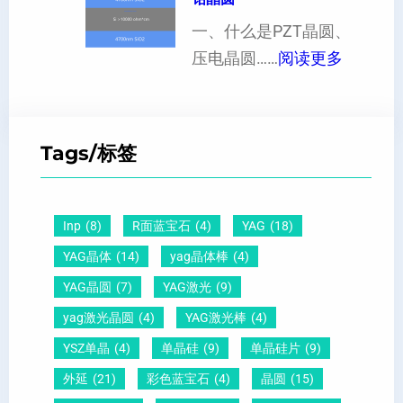
0
点
薄
响
晶
一、什么是PZT晶圆、
或
硅
：
向
压电晶圆……
阅读更多
者
片
P
原
黑
、
Z
子
点
超
T
间
什
平
Tags/标签
晶
距
么
硅
圆
及
原
片
-
晶
因
）
Inp
(8)
R面蓝宝石
(4)
YAG
(18)
压
向
？
YAG晶体
(14)
yag晶体棒
(4)
电
1
一
YAG晶圆
(7)
YAG激光
(9)
晶
1
文
yag激光晶圆
(4)
YAG激光棒
(4)
圆
0
给
YSZ单晶
(4)
单晶硅
(9)
单晶硅片
(9)
锆
怎
你
外延
(21)
彩色蓝宝石
(4)
晶圆
(15)
钛
么
说