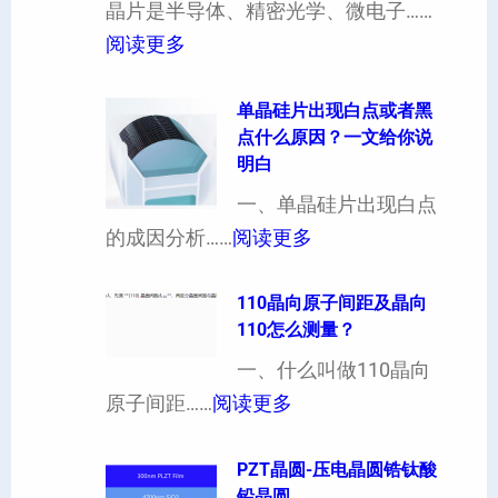
超
晶片是半导体、精密光学、微电子……
厚
：
阅读更多
硅
晶
片
片
单晶硅片出现白点或者黑
点什么原因？一文给你说
定
晶
明白
制
向
一、单晶硅片出现白点
（
各
：
的成因分析……
阅读更多
也
向
单
可
异
晶
110晶向原子间距及晶向
以
性
110怎么测量？
硅
加
对
片
一、什么叫做110晶向
工
硬
：
出
原子间距……
阅读更多
定
度
1
现
制
的
1
PZT晶圆-压电晶圆锆钛酸
白
超
影
铅晶圆