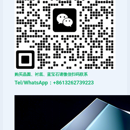
购买晶圆、衬底、蓝宝石请微信扫码联系
Tel/WhatsApp：+8613262739223