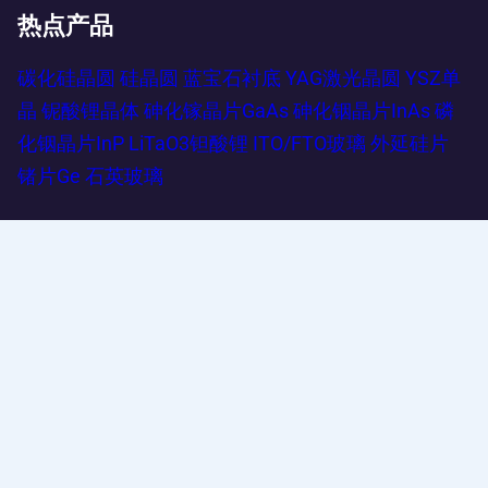
热点产品
碳化硅晶圆
硅晶圆
蓝宝石衬底
YAG激光晶圆
YSZ单
晶
铌酸锂晶体
砷化镓晶片GaAs
砷化铟晶片InAs
磷
化铟晶片InP
LiTaO3钽酸锂
ITO/FTO玻璃
外延硅片
锗片Ge
石英玻璃