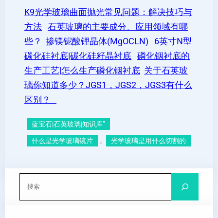
K9光学玻璃曲面抛光常见问题：解决技巧与
方法
石英玻璃的主要成分、应用领域有哪
些？
掺镁铌酸锂晶体(MgOCLN)
6英寸N型
碳化硅衬底|碳化硅籽晶衬底
磷化铟衬底的
生产工艺|怎么生产磷化铟衬底
关于石英玻
璃你知道多少？JGS1，JGS2，JGS3有什么
区别？
蓝宝石|石英玻璃|知识库”
, 
什么是光学玻璃镜片
光学玻璃是用什么切割的
搜
索