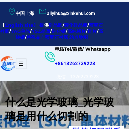
跳
中国上海
aliyihua@xinkehui.com
至
内
【
English site
】
提
供
硅晶圆
/
碳化硅晶棒
/
蓝宝石
衬底
/
YAG单晶
/
YSZ晶圆
/
砷化铟
/
高纯锗片
/
硅片
/
高
容
纯铟
/
特殊晶向蓝宝石衬底
站点地图
电话Tel/微信/ Whatsapp
+8613262739223
微信：13262739223
什么是光学玻璃_光学玻
璃是用什么切割的