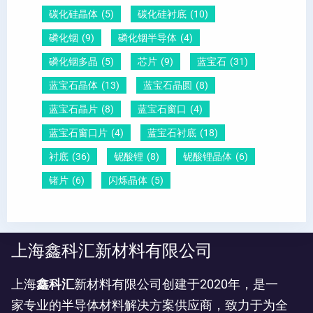
碳化硅晶体
(5)
碳化硅衬底
(10)
磷化铟
(9)
磷化铟半导体
(4)
磷化铟多晶
(5)
芯片
(9)
蓝宝石
(31)
蓝宝石晶体
(13)
蓝宝石晶圆
(8)
蓝宝石晶片
(8)
蓝宝石窗口
(4)
蓝宝石窗口片
(4)
蓝宝石衬底
(18)
衬底
(36)
铌酸锂
(8)
铌酸锂晶体
(6)
锗片
(6)
闪烁晶体
(5)
上海鑫科汇新材料有限公司
上海
鑫科汇
新材料有限公司创建于2020年，是一
家专业的半导体材料解决方案供应商，致力于为全