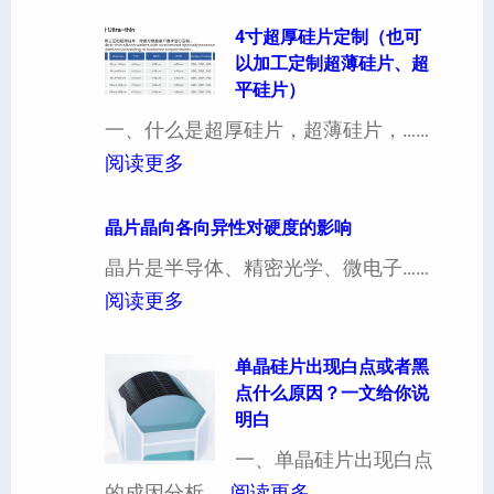
4寸超厚硅片定制（也可
以加工定制超薄硅片、超
平硅片）
一、什么是超厚硅片，超薄硅片，……
：
阅读更多
4
寸
晶片晶向各向异性对硬度的影响
超
晶片是半导体、精密光学、微电子……
厚
：
阅读更多
硅
晶
片
片
单晶硅片出现白点或者黑
点什么原因？一文给你说
定
晶
明白
制
向
一、单晶硅片出现白点
（
各
：
的成因分析……
阅读更多
也