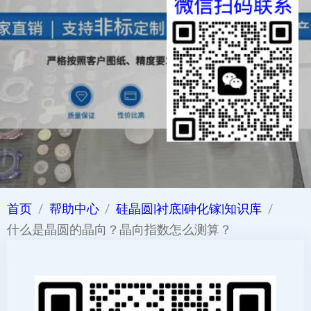
首页
帮助中心
硅晶圆|衬底|砷化镓|知识库
什么是晶圆的晶向？晶向指数怎么测算？