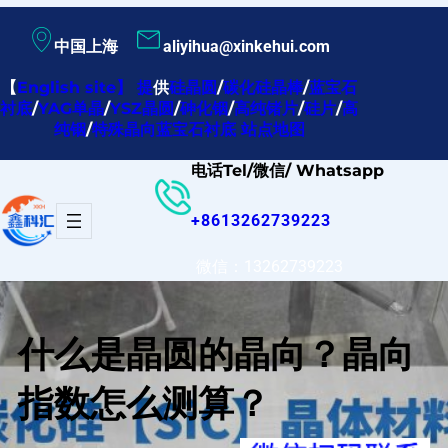
跳
中国上海
aliyihua@xinkehui.com
至
内
【
English site
】
提
供
硅晶圆
/
碳化硅晶棒
/
蓝宝石
衬底
/
YAG单晶
/
YSZ晶圆
/
砷化铟
/
高纯锗片
/
硅片
/
高
容
纯铟
/
特殊晶向蓝宝石衬底
站点地图
电话Tel/微信/ Whatsapp
+8613262739223
微信：13262739223
什么是晶圆的晶向？晶向
指数怎么测算？