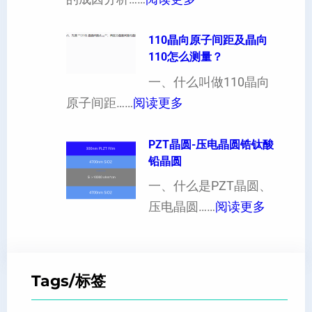
向
单
可
异
晶
110晶向原子间距及晶向
以
性
110怎么测量？
硅
加
对
片
一、什么叫做110晶向
工
硬
：
出
原子间距……
阅读更多
定
度
1
现
制
的
1
PZT晶圆-压电晶圆锆钛酸
白
超
影
铅晶圆
0
点
薄
响
晶
一、什么是PZT晶圆、
或
硅
：
向
压电晶圆……
阅读更多
者
片
P
原
黑
、
Z
子
点
超
T
间
什
平
Tags/标签
晶
距
么
硅
圆
及
原