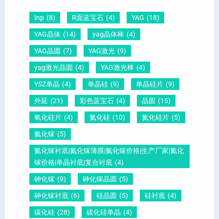
片
-
晶
因
）
Inp
(8)
R面蓝宝石
(4)
YAG
(18)
压
向
？
YAG晶体
(14)
yag晶体棒
(4)
电
1
一
YAG晶圆
(7)
YAG激光
(9)
晶
1
文
yag激光晶圆
(4)
YAG激光棒
(4)
圆
0
给
YSZ单晶
(4)
单晶硅
(9)
单晶硅片
(9)
锆
怎
你
外延
(21)
彩色蓝宝石
(4)
晶圆
(15)
钛
么
说
酸
测
明
氧化硅片
(4)
氮化硅
(10)
氮化硅片
(5)
铅
量
白
氮化镓
(5)
晶
？
氮化镓衬底|氮化镓薄膜|氮化镓价格|生产厂家|氮化
圆
镓价格|单晶衬底|复合衬底
(4)
砷化镓
(9)
砷化镓晶圆
(5)
砷化镓衬底
(6)
硅晶圆
(5)
硅衬底
(4)
碳化硅
(28)
碳化硅单晶
(4)