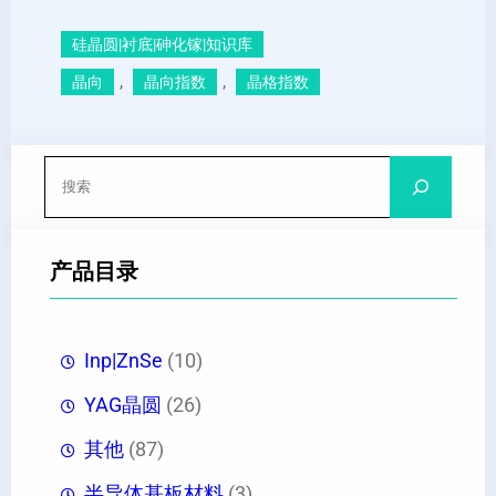
硅晶圆|衬底|砷化镓|知识库
, 
, 
晶向
晶向指数
晶格指数
搜
索
产品目录
Inp|ZnSe
(10)
YAG晶圆
(26)
其他
(87)
半导体基板材料
(3)