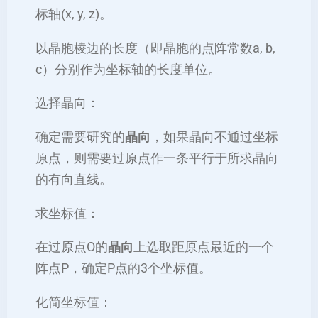
标轴(x, y, z)。
以晶胞棱边的长度（即晶胞的点阵常数a, b,
c）分别作为坐标轴的长度单位。
‌选择晶向‌：
确定需要研究的
晶向
，如果晶向不通过坐标
原点，则需要过原点作一条平行于所求晶向
的有向直线。
‌求坐标值‌：
在过原点O的
晶向
上选取距原点最近的一个
阵点P，确定P点的3个坐标值。
‌化简坐标值‌：