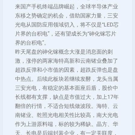
来国产手机终端品牌崛起，全球半导体产业
东移之势确定的机会，借助国家力量，三安
光电从国防应用领域切入，将不仅是“LED芯
片界的台积电”，还有望成长为“砷化镓芯片
界的台积电”。
昨天尾盘的砷化镓概念大涨是消息面的刺
激，涨停的两家海特高新和云南锗业叠加了
超跌反弹和小市值的因素，超跌反弹也是盘
中热点。后续此板块若继续发酵，龙头当属
三安光电，有稳定的基本面座后盾，股价中
长线都有支撑，缺点是市值过大，加上17年
翻倍的行情，不适合短线做波段。海特、云
南锗业、乾照光电相关性比较高，南大光电
作为上游原料端，标的较为稀缺。晶方、华
天、长电是后端封装企业，有一定关联度，