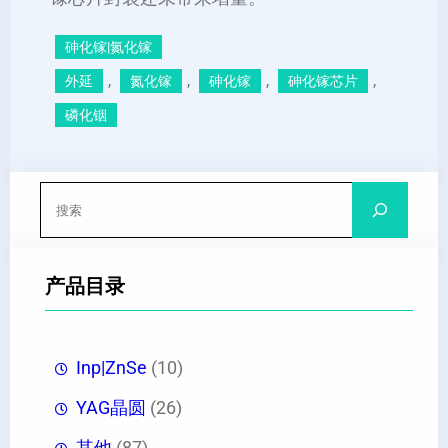
砷化镓|氮化镓
, 
, 
, 
, 
外延
氮化镓
砷化镓
砷化镓芯片
磷化铟
搜
索
产品目录
Inp|ZnSe
(10)
YAG晶圆
(26)
其他
(87)