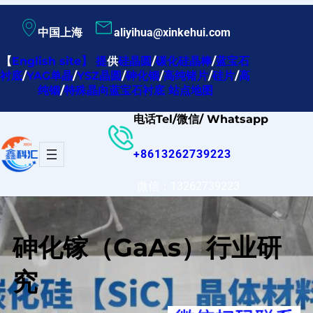
跳
中国上海
aliyihua@xinkehui.com
至
内
【
English site
】
提
供
硅晶圆
/
碳化硅晶棒
/
蓝宝石
衬底
/
YAG单晶
/
YSZ晶圆
/
砷化铟
/
高纯锗片
/
硅片
/
高
容
纯铟
/
特殊晶向蓝宝石衬底
站点地图
电话Tel/微信/ Whatsapp
+8613262739223
微信：13262739223
砷化镓（GaAs）行业研
究