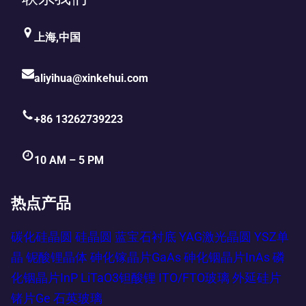
上海,中国
aliyihua@xinkehui.com
+86 13262739223
10 AM – 5 PM
热点产品
碳化硅晶圆
硅晶圆
蓝宝石衬底
YAG激光晶圆
YSZ单
晶
铌酸锂晶体
砷化镓晶片GaAs
砷化铟晶片InAs
磷
化铟晶片InP
LiTaO3钽酸锂
ITO/FTO玻璃
外延硅片
锗片Ge
石英玻璃