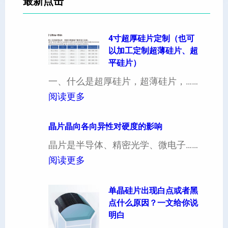
最新点击
4寸超厚硅片定制（也可
以加工定制超薄硅片、超
平硅片）
一、什么是超厚硅片，超薄硅片，……
：
阅读更多
4
寸
晶片晶向各向异性对硬度的影响
超
晶片是半导体、精密光学、微电子……
厚
：
阅读更多
硅
晶
片
片
单晶硅片出现白点或者黑
点什么原因？一文给你说
定
晶
明白
制
向