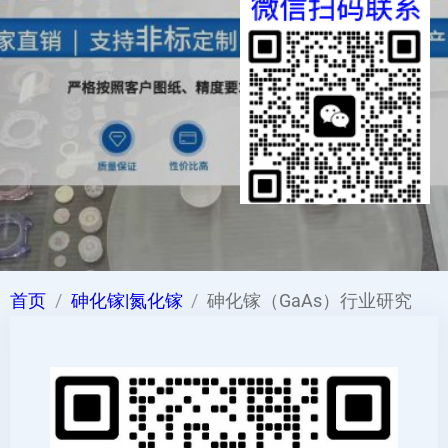
首页
砷化镓|氮化镓
砷化镓（GaAs）行业研究