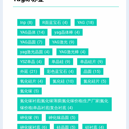
晶
距
么
硅
圆
及
原
片
-
晶
因
）
Inp
(8)
R面蓝宝石
(4)
YAG
(18)
压
向
？
YAG晶体
(14)
yag晶体棒
(4)
电
1
一
YAG晶圆
(7)
YAG激光
(9)
晶
1
文
yag激光晶圆
(4)
YAG激光棒
(4)
圆
0
给
YSZ单晶
(4)
单晶硅
(9)
单晶硅片
(9)
锆
怎
你
外延
(21)
彩色蓝宝石
(4)
晶圆
(15)
钛
么
说
酸
测
明
氧化硅片
(4)
氮化硅
(10)
氮化硅片
(5)
铅
量
白
氮化镓
(5)
晶
？
氮化镓衬底|氮化镓薄膜|氮化镓价格|生产厂家|氮化
圆
镓价格|单晶衬底|复合衬底
(4)
砷化镓
(9)
砷化镓晶圆
(5)
砷化镓衬底
(6)
硅晶圆
(5)
硅衬底
(4)