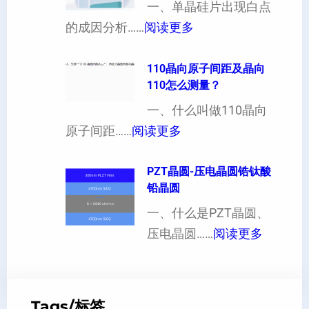
一、单晶硅片出现白点
（
各
：
的成因分析……
阅读更多
也
向
单
可
异
晶
110晶向原子间距及晶向
以
性
110怎么测量？
硅
加
对
片
一、什么叫做110晶向
工
硬
：
出
原子间距……
阅读更多
定
度
1
现
制
的
1
PZT晶圆-压电晶圆锆钛酸
白
超
影
铅晶圆
0
点
薄
响
晶
一、什么是PZT晶圆、
或
硅
：
向
压电晶圆……
阅读更多
者
片
P
原
黑
、
Z
子
点
超
T
间
什
平
Tags/标签