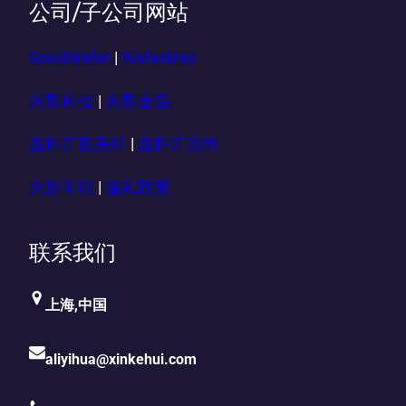
公司/子公司网站
GoodWafer
|
WaferMax
火影科技
|
火影金晶
鑫科汇欧美站
|
鑫科汇海外
火影互联
|
隐私政策
联系我们
上海,中国
aliyihua@xinkehui.com