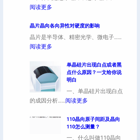
：
阅读更多
4
寸
晶片晶向各向异性对硬度的影响
超
晶片是半导体、精密光学、微电子……
厚
：
阅读更多
硅
晶
片
片
单晶硅片出现白点或者黑
点什么原因？一文给你说
定
晶
明白
制
向
一、单晶硅片出现白点
（
各
：
的成因分析……
阅读更多
也
向
单
可
异
晶
110晶向原子间距及晶向
以
性
110怎么测量？
硅
加
对
片
一、什么叫做110晶向
工
硬