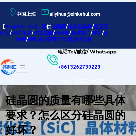
跳
中国上海
aliyihua@xinkehui.com
至
内
【
English site
】
提
供
硅晶圆
/
碳化硅晶棒
/
蓝宝石
衬底
/
YAG单晶
/
YSZ晶圆
/
砷化铟
/
高纯锗片
/
硅片
/
高
容
纯铟
/
特殊晶向蓝宝石衬底
站点地图
电话Tel/微信/ Whatsapp
+8613262739223
微信：13262739223
硅晶圆的质量有哪些具体
要求？怎么区分硅晶圆的
好坏？