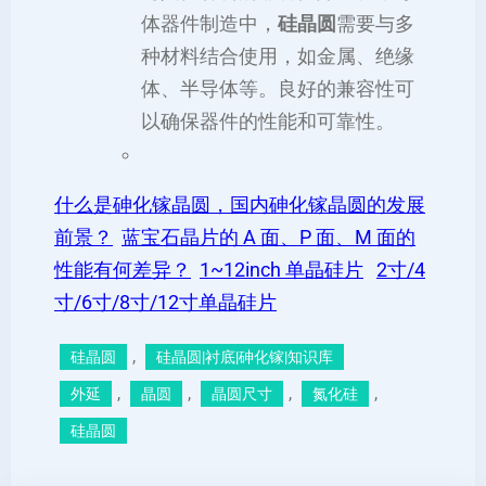
体器件制造中，
硅晶圆
需要与多
种材料结合使用，如金属、绝缘
体、半导体等。良好的兼容性可
以确保器件的性能和可靠性。
什么是砷化镓晶圆，国内砷化镓晶圆的发展
前景？
蓝宝石晶片的 A 面、P 面、M 面的
性能有何差异？
1~12inch 单晶硅片
2寸/4
寸/6寸/8寸/12寸单晶硅片
, 
硅晶圆
硅晶圆|衬底|砷化镓|知识库
, 
, 
, 
, 
外延
晶圆
晶圆尺寸
氮化硅
硅晶圆