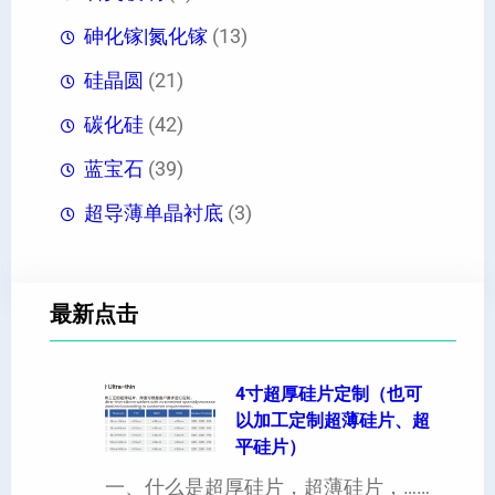
砷化镓|氮化镓
(13)
硅晶圆
(21)
碳化硅
(42)
蓝宝石
(39)
超导薄单晶衬底
(3)
最新点击
4寸超厚硅片定制（也可
以加工定制超薄硅片、超
平硅片）
一、什么是超厚硅片，超薄硅片，……