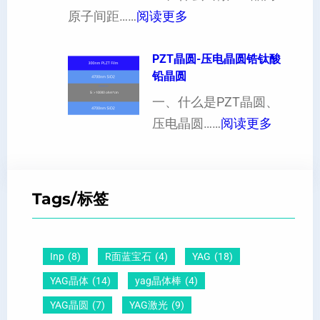
：
出
原子间距……
阅读更多
定
度
1
现
制
的
1
PZT晶圆-压电晶圆锆钛酸
白
超
影
铅晶圆
0
点
薄
响
晶
一、什么是PZT晶圆、
或
硅
：
向
压电晶圆……
阅读更多
者
片
P
原
黑
、
Z
子
点
超
T
间
什
平
Tags/标签
晶
距
么
硅
圆
及
原
片
-
晶
因
）
Inp
(8)
R面蓝宝石
(4)
YAG
(18)
压
向
？
YAG晶体
(14)
yag晶体棒
(4)
电
1
一
YAG晶圆
(7)
YAG激光
(9)
晶
1
文