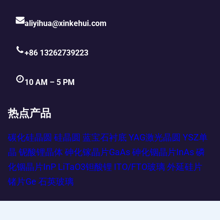
aliyihua@xinkehui.com
+86 13262739223
10 AM – 5 PM
热点产品
碳化硅晶圆
硅晶圆
蓝宝石衬底
YAG激光晶圆
YSZ单
晶
铌酸锂晶体
砷化镓晶片GaAs
砷化铟晶片InAs
磷
化铟晶片InP
LiTaO3钽酸锂
ITO/FTO玻璃
外延硅片
锗片Ge
石英玻璃