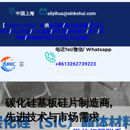
跳
中国上海
aliyihua@xinkehui.com
至
内
【
English site
】
提
供
硅晶圆
/
碳化硅晶棒
/
蓝宝石
衬底
/
YAG单晶
/
YSZ晶圆
/
砷化铟
/
高纯锗片
/
硅片
/
高
容
纯铟
/
特殊晶向蓝宝石衬底
站点地图
电话Tel/微信/ Whatsapp
+8613262739223
微信：13262739223
碳化硅基板硅片制造商,
先进技术与市场需求