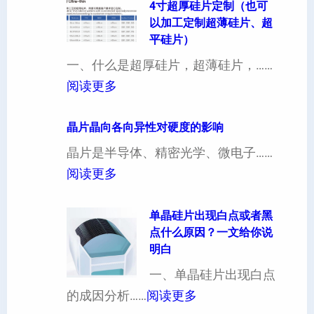
4寸超厚硅片定制（也可
以加工定制超薄硅片、超
平硅片）
一、什么是超厚硅片，超薄硅片，……
：
阅读更多
4
寸
晶片晶向各向异性对硬度的影响
超
晶片是半导体、精密光学、微电子……
厚
：
阅读更多
硅
晶
片
片
单晶硅片出现白点或者黑
点什么原因？一文给你说
定
晶
明白
制
向
一、单晶硅片出现白点
（
各
：
的成因分析……
阅读更多
也
向