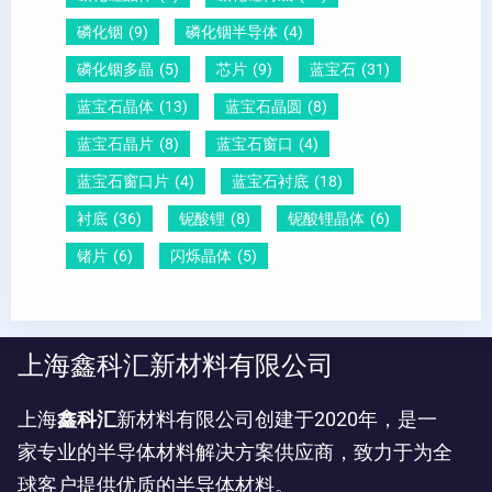
磷化铟
(9)
磷化铟半导体
(4)
磷化铟多晶
(5)
芯片
(9)
蓝宝石
(31)
蓝宝石晶体
(13)
蓝宝石晶圆
(8)
蓝宝石晶片
(8)
蓝宝石窗口
(4)
蓝宝石窗口片
(4)
蓝宝石衬底
(18)
衬底
(36)
铌酸锂
(8)
铌酸锂晶体
(6)
锗片
(6)
闪烁晶体
(5)
上海鑫科汇新材料有限公司
上海
鑫科汇
新材料有限公司创建于2020年，是一
家专业的半导体材料解决方案供应商，致力于为全
球客户提供优质的半导体材料。