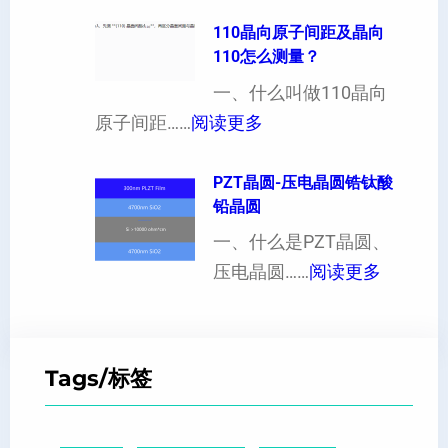
单
可
异
晶
110晶向原子间距及晶向
以
性
110怎么测量？
硅
加
对
片
一、什么叫做110晶向
工
硬
：
出
原子间距……
阅读更多
定
度
1
现
制
的
1
PZT晶圆-压电晶圆锆钛酸
白
超
影
铅晶圆
0
点
薄
响
晶
一、什么是PZT晶圆、
或
硅
：
向
压电晶圆……
阅读更多
者
片
P
原
黑
、
Z
子
点
超
T
间
什
平
Tags/标签
晶
距
么
硅
圆
及
原
片