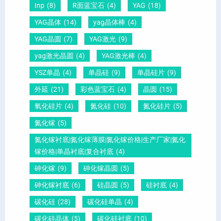
-
晶
因
）
Inp
(8)
R面蓝宝石
(4)
YAG
(18)
压
向
？
YAG晶体
(14)
yag晶体棒
(4)
电
1
一
YAG晶圆
(7)
YAG激光
(9)
晶
1
文
yag激光晶圆
(4)
YAG激光棒
(4)
圆
0
给
YSZ单晶
(4)
单晶硅
(9)
单晶硅片
(9)
锆
怎
你
外延
(21)
彩色蓝宝石
(4)
晶圆
(15)
钛
么
说
酸
测
明
氧化硅片
(4)
氮化硅
(10)
氮化硅片
(5)
铅
量
白
氮化镓
(5)
晶
？
氮化镓衬底|氮化镓薄膜|氮化镓价格|生产厂家|氮化
圆
镓价格|单晶衬底|复合衬底
(4)
砷化镓
(9)
砷化镓晶圆
(5)
砷化镓衬底
(6)
硅晶圆
(5)
硅衬底
(4)
碳化硅
(28)
碳化硅单晶
(4)
碳化硅晶体
(5)
碳化硅衬底
(10)