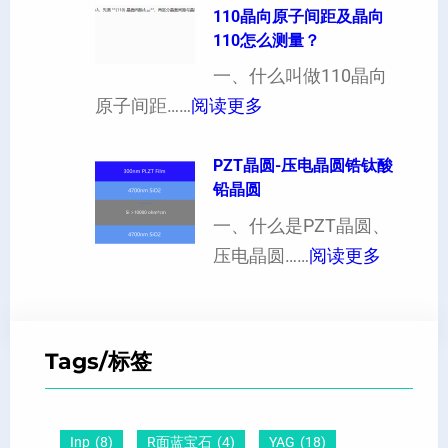
晶
110晶向原子间距及晶向
以
性
110怎么测量？
硅
加
对
片
一、什么叫做110晶向
工
硬
：
出
原子间距……
阅读更多
定
度
1
现
制
的
1
PZT晶圆-压电晶圆锆钛酸
白
超
影
铅晶圆
0
点
薄
响
晶
一、什么是PZT晶圆、
或
硅
：
向
压电晶圆……
阅读更多
者
片
P
原
黑
、
Z
子
点
超
T
间
什
平
Tags/标签
晶
距
么
硅
圆
及
原
片
-
晶
因
）
Inp
(8)
R面蓝宝石
(4)
YAG
(18)