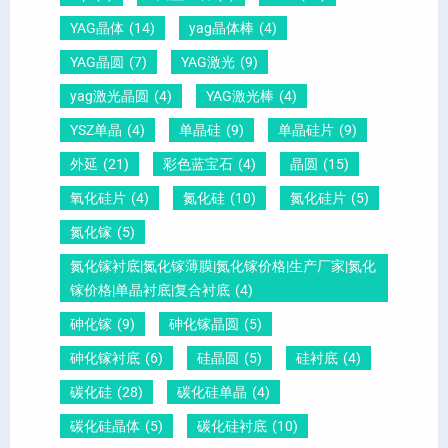
压
向
？
YAG晶体
(14)
yag晶体棒
(4)
电
1
一
YAG晶圆
(7)
YAG激光
(9)
晶
1
文
yag激光晶圆
(4)
YAG激光棒
(4)
圆
0
给
YSZ单晶
(4)
单晶硅
(9)
单晶硅片
(9)
锆
怎
你
外延
(21)
彩色蓝宝石
(4)
晶圆
(15)
钛
么
说
酸
测
明
氧化硅片
(4)
氮化硅
(10)
氮化硅片
(5)
铅
量
白
氮化镓
(5)
晶
？
氮化镓衬底|氮化镓薄膜|氮化镓价格|生产厂家|氮化
圆
镓价格|单晶衬底|复合衬底
(4)
砷化镓
(9)
砷化镓晶圆
(5)
砷化镓衬底
(6)
硅晶圆
(5)
硅衬底
(4)
碳化硅
(28)
碳化硅单晶
(4)
碳化硅晶体
(5)
碳化硅衬底
(10)