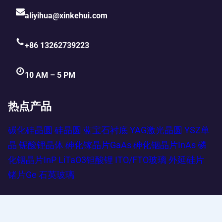
aliyihua@xinkehui.com
+86 13262739223
10 AM – 5 PM
热点产品
碳化硅晶圆
硅晶圆
蓝宝石衬底
YAG激光晶圆
YSZ单
晶
铌酸锂晶体
砷化镓晶片GaAs
砷化铟晶片InAs
磷
化铟晶片InP
LiTaO3钽酸锂
ITO/FTO玻璃
外延硅片
锗片Ge
石英玻璃