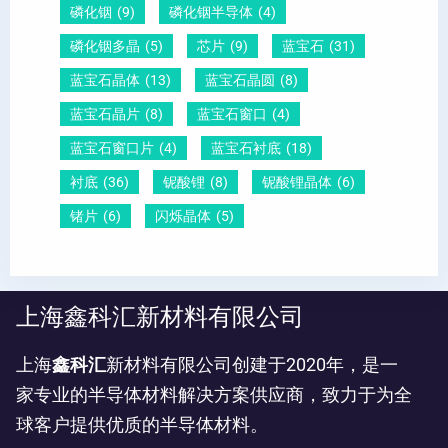
磷化铟
(9)
磷化铟半导体
(4)
磷化铟多晶
(5)
芯片
(9)
蓝宝石
(31)
蓝宝石晶体
(13)
蓝宝石晶圆
(8)
蓝宝石晶片
(8)
蓝宝石窗口
(4)
蓝宝石窗口片
(4)
蓝宝石衬底
(18)
衬底
(36)
铌酸锂
(8)
铌酸锂晶体
(6)
锗片
(6)
闪烁晶体
(5)
上海鑫科汇新材料有限公司
上海
鑫科汇
新材料有限公司创建于2020年，是一
家专业的半导体材料解决方案供应商，致力于为全
球客户提供优质的半导体材料。