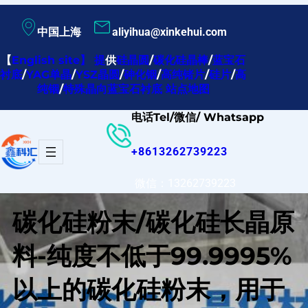
跳
中国上海
aliyihua@xinkehui.com
至
内
【
English site
】
提
供
硅晶圆
/
碳化硅晶棒
/
蓝宝石
衬底
/
YAG单晶
/
YSZ晶圆
/
砷化铟
/
高纯锗片
/
硅片
/
高
容
纯铟
/
特殊晶向蓝宝石衬底
站点地图
电话Tel/微信/ Whatsapp
+8613262739223
微信：13262739223
碳化硅粉末/碳化硅长晶原
料-纯度不低于99.9995%
以上的碳化硅粉末，用于