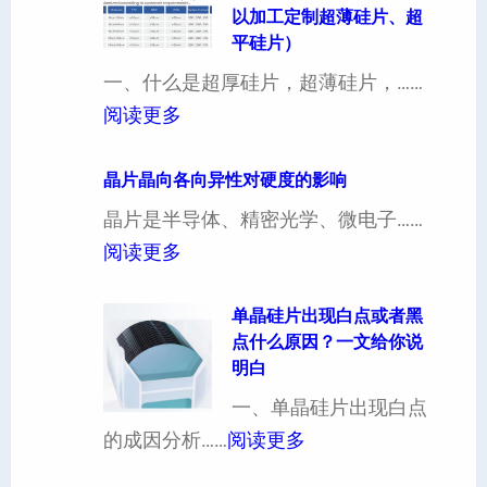
以加工定制超薄硅片、超
平硅片）
一、什么是超厚硅片，超薄硅片，……
：
阅读更多
4
寸
晶片晶向各向异性对硬度的影响
超
晶片是半导体、精密光学、微电子……
厚
：
阅读更多
硅
晶
片
片
单晶硅片出现白点或者黑
点什么原因？一文给你说
定
晶
明白
制
向
一、单晶硅片出现白点
（
各
：
的成因分析……
阅读更多
也
向
单
可
异