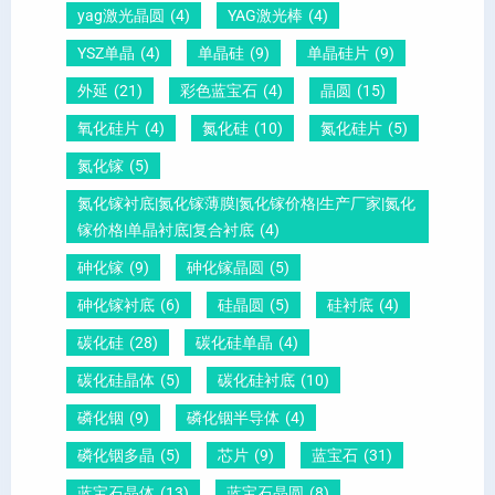
yag激光晶圆
(4)
YAG激光棒
(4)
圆
0
给
YSZ单晶
(4)
单晶硅
(9)
单晶硅片
(9)
锆
怎
你
外延
(21)
彩色蓝宝石
(4)
晶圆
(15)
钛
么
说
酸
测
明
氧化硅片
(4)
氮化硅
(10)
氮化硅片
(5)
铅
量
白
氮化镓
(5)
晶
？
氮化镓衬底|氮化镓薄膜|氮化镓价格|生产厂家|氮化
圆
镓价格|单晶衬底|复合衬底
(4)
砷化镓
(9)
砷化镓晶圆
(5)
砷化镓衬底
(6)
硅晶圆
(5)
硅衬底
(4)
碳化硅
(28)
碳化硅单晶
(4)
碳化硅晶体
(5)
碳化硅衬底
(10)
磷化铟
(9)
磷化铟半导体
(4)
磷化铟多晶
(5)
芯片
(9)
蓝宝石
(31)
蓝宝石晶体
(13)
蓝宝石晶圆
(8)