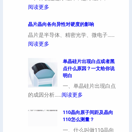
：
阅读更多
4
寸
晶片晶向各向异性对硬度的影响
超
晶片是半导体、精密光学、微电子……
厚
：
阅读更多
硅
晶
片
片
单晶硅片出现白点或者黑
点什么原因？一文给你说
定
晶
明白
制
向
一、单晶硅片出现白点
（
各
：
的成因分析……
阅读更多
也
向
单
可
异
晶
110晶向原子间距及晶向
以
性
110怎么测量？
硅
加
对
片
一、什么叫做110晶向
工
硬