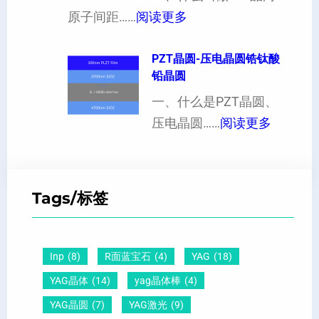
：
出
原子间距……
阅读更多
定
度
1
现
制
的
1
PZT晶圆-压电晶圆锆钛酸
白
超
影
铅晶圆
0
点
薄
响
晶
一、什么是PZT晶圆、
或
硅
：
向
压电晶圆……
阅读更多
者
片
P
原
黑
、
Z
子
点
超
T
间
什
平
Tags/标签
晶
距
么
硅
圆
及
原
片
-
晶
因
）
Inp
(8)
R面蓝宝石
(4)
YAG
(18)
压
向
？
YAG晶体
(14)
yag晶体棒
(4)
电
1
一
YAG晶圆
(7)
YAG激光
(9)
晶
1
文