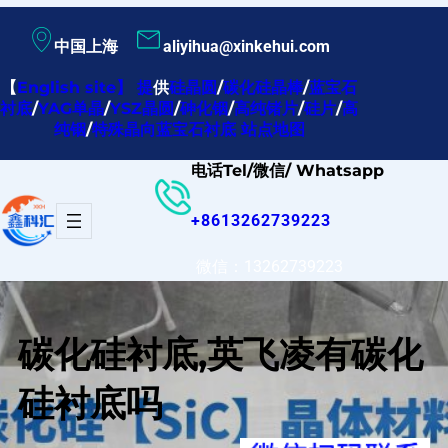
跳
中国上海
aliyihua@xinkehui.com
至
内
【
English site
】
提
供
硅晶圆
/
碳化硅晶棒
/
蓝宝石
衬底
/
YAG单晶
/
YSZ晶圆
/
砷化铟
/
高纯锗片
/
硅片
/
高
容
纯铟
/
特殊晶向蓝宝石衬底
站点地图
电话Tel/微信/ Whatsapp
+8613262739223
微信：13262739223
碳化硅衬底,英飞凌有碳化
硅衬底吗