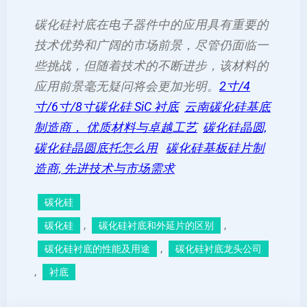
碳化硅衬底在电子器件中的应用具有重要的
技术优势和广阔的市场前景，尽管仍面临一
些挑战，但随着技术的不断进步，该材料的
应用前景毫无疑问将会更加光明。
2寸/4
寸/6寸/8寸碳化硅 SiC 衬底
云南碳化硅基底
制造商， 优质材料与卓越工艺
碳化硅晶圆,
碳化硅晶圆底托怎么用
碳化硅基板硅片制
造商, 先进技术与市场需求
碳化硅
, 
, 
碳化硅
碳化硅衬底和外延片的区别
, 
碳化硅衬底的性能及用途
碳化硅衬底龙头公司
, 
衬底