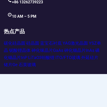
+86 13262739223
10 AM – 5 PM
热点产品
碳化硅晶圆
硅晶圆
蓝宝石衬底
YAG激光晶圆
YSZ单
晶
铌酸锂晶体
砷化镓晶片GaAs
砷化铟晶片InAs
磷
化铟晶片InP
LiTaO3钽酸锂
ITO/FTO玻璃
外延硅片
锗片Ge
石英玻璃