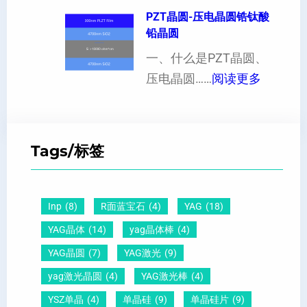
的
1
PZT晶圆-压电晶圆锆钛酸
白
超
影
铅晶圆
0
点
薄
响
晶
一、什么是PZT晶圆、
或
硅
：
向
压电晶圆……
阅读更多
者
片
P
原
黑
、
Z
子
点
超
T
间
什
平
Tags/标签
晶
距
么
硅
圆
及
原
片
-
晶
因
）
Inp
(8)
R面蓝宝石
(4)
YAG
(18)
压
向
？
YAG晶体
(14)
yag晶体棒
(4)
电
1
一
YAG晶圆
(7)
YAG激光
(9)
晶
1
文
yag激光晶圆
(4)
YAG激光棒
(4)
圆
0
给
YSZ单晶
(4)
单晶硅
(9)
单晶硅片
(9)
锆
怎
你