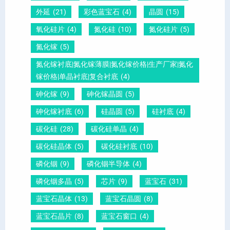
外延
(21)
彩色蓝宝石
(4)
晶圆
(15)
钛
么
说
酸
测
明
氧化硅片
(4)
氮化硅
(10)
氮化硅片
(5)
铅
量
白
氮化镓
(5)
晶
？
氮化镓衬底|氮化镓薄膜|氮化镓价格|生产厂家|氮化
圆
镓价格|单晶衬底|复合衬底
(4)
砷化镓
(9)
砷化镓晶圆
(5)
砷化镓衬底
(6)
硅晶圆
(5)
硅衬底
(4)
碳化硅
(28)
碳化硅单晶
(4)
碳化硅晶体
(5)
碳化硅衬底
(10)
磷化铟
(9)
磷化铟半导体
(4)
磷化铟多晶
(5)
芯片
(9)
蓝宝石
(31)
蓝宝石晶体
(13)
蓝宝石晶圆
(8)
蓝宝石晶片
(8)
蓝宝石窗口
(4)