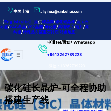
跳
中国上海
aliyihua@xinkehui.com
至
内
【
English site
】
提
供
硅晶圆
/
碳化硅晶棒
/
蓝宝石
衬底
/
YAG单晶
/
YSZ晶圆
/
砷化铟
/
高纯锗片
/
硅片
/
高
容
纯铟
/
特殊晶向蓝宝石衬底
站点地图
电话Tel/微信/ Whatsapp
+8613262739223
微信：13262739223
碳化硅长晶炉-可全程协助
搭建生产线