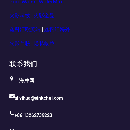
GoodWafer
|
WaferMax
火影科技
|
火影金晶
鑫科汇欧美站
|
鑫科汇海外
火影互联
|
隐私政策
联系我们
上海,中国
aliyihua@xinkehui.com
+86 13262739223