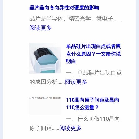
寸
晶片晶向各向异性对硬度的影响
超
晶片是半导体、精密光学、微电子……
厚
：
阅读更多
硅
晶
片
片
单晶硅片出现白点或者黑
点什么原因？一文给你说
定
晶
明白
制
向
一、单晶硅片出现白点
（
各
：
的成因分析……
阅读更多
也
向
单
可
异
晶
110晶向原子间距及晶向
以
性
110怎么测量？
硅
加
对
片
一、什么叫做110晶向
工
硬
：
出
原子间距……
阅读更多
定
度
1
现
制