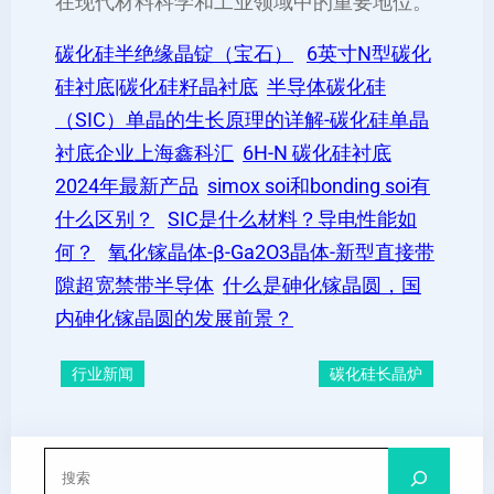
在现代材料科学和工业领域中的重要地位。
碳化硅半绝缘晶锭（宝⽯）
6英寸N型碳化
硅衬底|碳化硅籽晶衬底
半导体碳化硅
（SIC）单晶的生长原理的详解-碳化硅单晶
衬底企业上海鑫科汇
6H-N 碳化硅衬底
2024年最新产品
simox soi和bonding soi有
什么区别？
SIC是什么材料？导电性能如
何？
氧化镓晶体-β-Ga2O3晶体-新型直接带
隙超宽禁带半导体
什么是砷化镓晶圆，国
内砷化镓晶圆的发展前景？
行业新闻
碳化硅长晶炉
搜