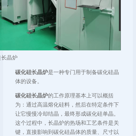
硅长晶炉
碳化硅长晶炉
是一种专门用于制备碳化硅晶
体的设备‌。
碳化硅长晶炉
的工作原理基本上可以概括
为：通过高温熔化硅料，然后在特定条件下
让它慢慢冷却结晶，最终形成碳化硅单晶。
这个过程中，长晶炉的热场和工艺条件是关
键，直接影响到碳化硅晶体的质量、尺寸以