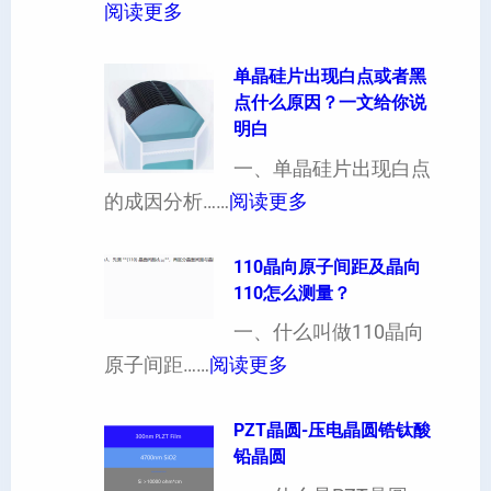
厚
：
阅读更多
硅
晶
片
片
单晶硅片出现白点或者黑
点什么原因？一文给你说
定
晶
明白
制
向
一、单晶硅片出现白点
（
各
：
的成因分析……
阅读更多
也
向
单
可
异
晶
110晶向原子间距及晶向
以
性
110怎么测量？
硅
加
对
片
一、什么叫做110晶向
工
硬
：
出
原子间距……
阅读更多
定
度
1
现
制
的
1
PZT晶圆-压电晶圆锆钛酸
白
超
影
铅晶圆
0
点
薄
响