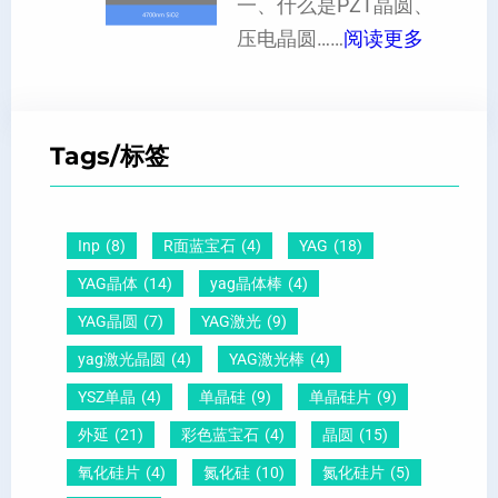
晶
一、什么是PZT晶圆、
或
硅
：
向
压电晶圆……
阅读更多
者
片
P
原
黑
、
Z
子
点
超
T
间
什
平
Tags/标签
晶
距
么
硅
圆
及
原
片
-
晶
因
）
Inp
(8)
R面蓝宝石
(4)
YAG
(18)
压
向
？
YAG晶体
(14)
yag晶体棒
(4)
电
1
一
YAG晶圆
(7)
YAG激光
(9)
晶
1
文
yag激光晶圆
(4)
YAG激光棒
(4)
圆
0
给
YSZ单晶
(4)
单晶硅
(9)
单晶硅片
(9)
锆
怎
你
外延
(21)
彩色蓝宝石
(4)
晶圆
(15)
钛
么
说
酸
测
明
氧化硅片
(4)
氮化硅
(10)
氮化硅片
(5)