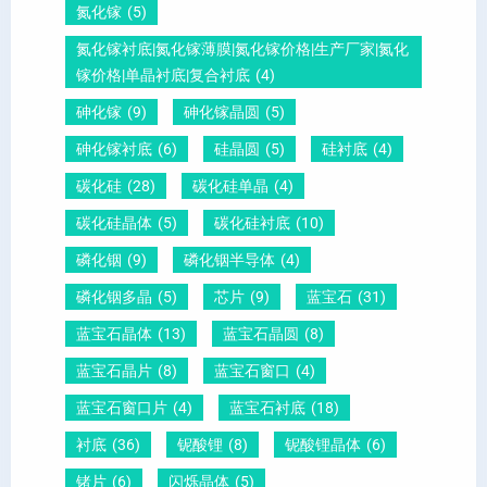
铅
量
白
氮化镓
(5)
晶
？
氮化镓衬底|氮化镓薄膜|氮化镓价格|生产厂家|氮化
圆
镓价格|单晶衬底|复合衬底
(4)
砷化镓
(9)
砷化镓晶圆
(5)
砷化镓衬底
(6)
硅晶圆
(5)
硅衬底
(4)
碳化硅
(28)
碳化硅单晶
(4)
碳化硅晶体
(5)
碳化硅衬底
(10)
磷化铟
(9)
磷化铟半导体
(4)
磷化铟多晶
(5)
芯片
(9)
蓝宝石
(31)
蓝宝石晶体
(13)
蓝宝石晶圆
(8)
蓝宝石晶片
(8)
蓝宝石窗口
(4)
蓝宝石窗口片
(4)
蓝宝石衬底
(18)
衬底
(36)
铌酸锂
(8)
铌酸锂晶体
(6)
锗片
(6)
闪烁晶体
(5)