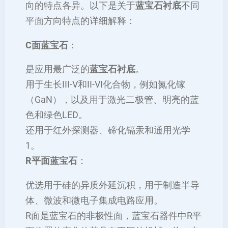
向的特点各异‌。以下是关于
蓝宝石衬底
不同
平面方向特点的详细解释：
C面蓝宝石‌
：
是应用最广泛的
蓝宝石衬底
。
用于生长III-V和II-VI化合物，例如氮化镓
（GaN），以及用于激光二极管、明亮的蓝
色和绿色LED。
还用于红外探测器、碲化镉汞和通用光学‌
1。
R平面蓝宝石‌
：
优选用于硅的异质外延沉积，用于制造半导
体、微波和微电子集成电路应用。
R面是蓝宝石的非极性面，蓝宝石器件中R平