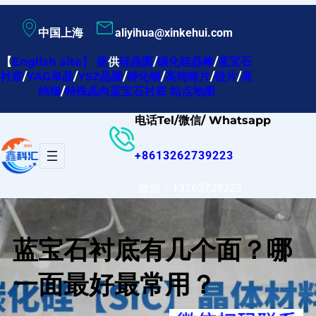
跳
中国上海
aliyihua@xinkehui.com
至
内
【
English site
】
提
供
硅晶圆
/
碳化硅晶棒
/
蓝宝石
衬底
/
YAG单晶
/
YSZ晶圆
/
砷化铟
/
高纯锗片
/
硅片
/
高
容
纯铟
/
特殊晶向蓝宝石衬底
站点地图
电话Tel/微信/ Whatsapp
+8613262739223
微信：13262739223
蓝宝石衬底有几个面？哪
一面最好最常用？