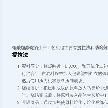
钽酸锂晶锭
的生产工艺流程主要有
提拉法
和
助熔剂
提拉法
配料压实：将碳酸锂（Li₂CO₃）和五氧化二钽
行混合
1
。在混料罐中加入包裹塑料外衣的铁球
然后使用压力机将原料压制成块。
烧结装炉：把压制成块的原料放入马弗炉中进行烧
时。烧结完成后，将原料装入晶体生长炉中
1
升温引晶：通过加热使原料熔化，熔化后降低加热功