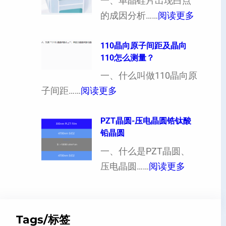
向
一、单晶硅片出现白点
（
：
各
的成因分析……
阅读更多
也
单
向
可
晶
110晶向原子间距及晶向
异
110怎么测量？
以
硅
性
加
片
一、什么叫做110晶向原
对
工
：
出
子间距……
阅读更多
硬
定
1
现
度
制
1
PZT晶圆-压电晶圆锆钛酸
白
的
铅晶圆
超
0
点
影
薄
晶
一、什么是PZT晶圆、
或
响
硅
：
向
压电晶圆……
阅读更多
者
片
P
原
黑
、
Z
子
点
超
T
间
什
Tags/标签
平