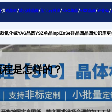
提
供
硅晶圆
/
碳化硅晶棒
/
蓝宝石衬底
/
YAG单晶
/
YSZ晶圆
/
砷化铟
/
镓|氮化镓
YAG晶圆
YSZ单晶
Inp|ZnSe
硅晶圆
晶圆知识库
更
流程是怎样的？