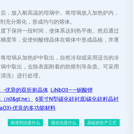
匀后，放入耐高温的坩埚中。将坩埚放入加热炉内，
和助熔剂充分熔化，形成均匀的熔体。
温度下保持一段时间，使体系达到热平衡。然后通过
度梯度等，促使钽酸锂晶体在熔体中形成晶核，并逐
，将坩埚从加热炉中取出，自然冷却或采用适当的冷
坩埚中取出，去除表面附着的助熔剂等杂质。可采用
声清洗）进行处理。
3）-优异的双折射晶体
LiNbO3——铌酸锂
0&gt;ne）
6英寸N型碳化硅衬底|碳化硅籽晶衬
TaO3)-优良的多功能材料
, 
, 
助溶剂法是什么
提拉法是什么
晶锭的生产工艺