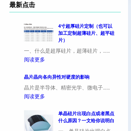
最新点击
4寸超厚硅片定制（也可以
加工定制超薄硅片、超平硅
片）
一、什么是超厚硅片，超薄硅片，……
：
阅读更多
4
寸
晶片晶向各向异性对硬度的影响
超
晶片是半导体、精密光学、微电子……
厚
：
阅读更多
硅
晶
片
片
单晶硅片出现白点或者黑点
什么原因？一文给你说明白
定
晶
制