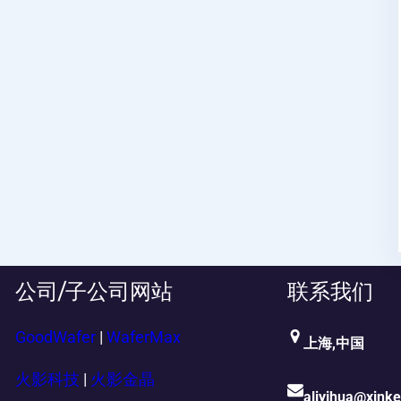
公司/子公司网站
联系我们
GoodWafer
|
WaferMax
上海,中国
火影科技
|
火影金晶
aliyihua@xink