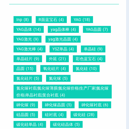
晶
距
么
硅
圆
及
原
片
-
晶
因
Inp
(8)
R面蓝宝石
(4)
YAG
(18)
）
压
向
？
YAG晶体
(14)
yag晶体棒
(4)
YAG晶圆
(7)
电
1
一
YAG激光
(9)
yag激光晶圆
(4)
晶
1
文
YAG激光棒
(4)
YSZ单晶
(4)
单晶硅
(9)
圆
0
给
单晶硅片
(9)
外延
(21)
彩色蓝宝石
(4)
锆
怎
你
晶圆
(15)
氧化硅片
(4)
氮化硅
(10)
钛
么
说
酸
测
明
氮化硅片
(5)
氮化镓
(5)
铅
量
白
氮化镓衬底|氮化镓薄膜|氮化镓价格|生产厂家|氮化镓
晶
？
价格|单晶衬底|复合衬底
(4)
圆
砷化镓
(9)
砷化镓晶圆
(5)
砷化镓衬底
(6)
硅晶圆
(5)
硅衬底
(4)
碳化硅
(28)
碳化硅单晶
(4)
碳化硅晶体
(5)