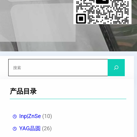
搜
索
产品目录
Inp|ZnSe
(10)
YAG晶圆
(26)