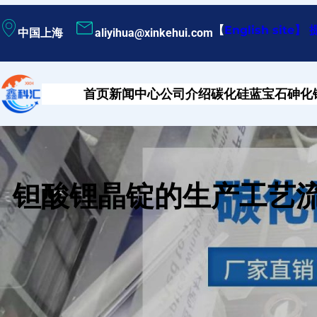
跳
【
English site
】
中国上海
aliyihua@xinkehui.com
至
内
容
首页
新闻中心
公司介绍
碳化硅
蓝宝石
砷化
钽酸锂晶锭的生产工艺