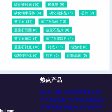
碳化硅衬底
(10)
磷化铟
(9)
磷化铟半导体
(4)
磷化铟多晶
(5)
芯片
(9)
蓝宝石
(31)
蓝宝石晶体
(13)
蓝宝石晶圆
(8)
蓝宝石晶片
(8)
蓝宝石窗口
(4)
蓝宝石窗口片
(4)
蓝宝石衬底
(18)
衬底
(36)
铌酸锂
(8)
铌酸锂晶体
(6)
锗片
(6)
闪烁晶体
(5)
热点产品
碳化硅晶圆
硅晶圆
蓝宝石衬底
YAG激光晶圆
YSZ单晶
铌酸锂晶
体
砷化镓晶片GaAs
砷化铟晶片
ehui.com