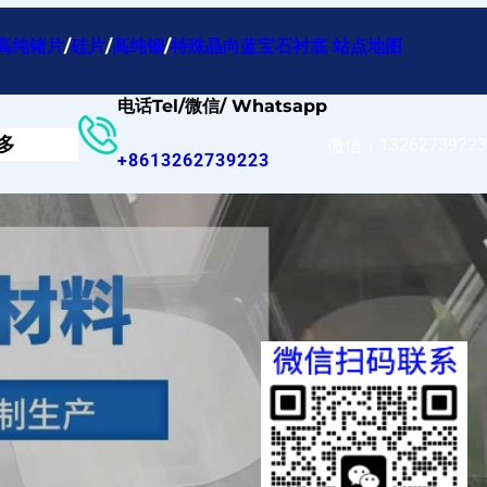
高纯锗片
/
硅片
/
高纯铟
/
特殊晶向蓝宝石衬底
站点地图
电话Tel/微信/ Whatsapp
多
微信：13262739223
+8613262739223