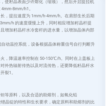
率，使籽晶表面少许熔化（缩颈），然后开启提拉机
mm-8mm/h
1
。
提拉速度为 1mm/h-4mm/h。在肩部生长后期
-3mm/h 的速度缓慢上升，同时相应增加籽晶杆提
并且增加籽晶杆水冷套杆的进水量，以增加晶体内部
，开启自动温控系统，设备根据晶体称重信号自行判断升
。
降温速率控制在 50-150℃/h。同时在上盖板上
少对外热辐射传热以及对流传热，还要降低籽晶杆水
体开裂
1
。
二钽等原料，以及合适的助熔剂，如氧化铅
需钽酸锂晶锭的特性和生长要求，确定原料和助熔剂的比