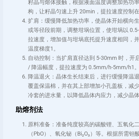
籽晶与熔体接触，根据液面温度调整加热功
构，让籽晶匀速上升 20min，提拉速度控制在 4
扩肩：缓慢降低加热功率，使晶体开始横向生长，
或等径段前期，调整坩埚位置，使坩埚以 0.5
拉速度，增加值与坩埚底托提升速度相同，
温度梯度
1
。
自动控制：当扩肩直径达到 5-30mm 时
/ 降温幅度，提拉速度为 0.5mm/h-5mm/h
1
降温退火：晶体生长结束后，进行缓慢降温退火，
覆盖保温棉，并在其上部增加小孔盖板，减
冷套的进水量，以降低晶体内应力，减少晶
助熔剂法
原料准备：准备纯度较高的碳酸锂、五氧化
（PbO）、氧化铋（Bi₂O₃）等。根据所