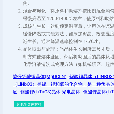
例。
混合与熔化：将原料和助熔剂按比例混合均
缓慢升温至 1200-1400℃左右，使原料
成核与生长：达到预定温度后，让熔体在该
缓慢降温或其他方法，如添加籽晶、改变温
渐生长。通常降温速率控制在 1-5℃/h。
晶体取出与处理：当晶体生长到所需尺寸后
却方式使熔体凝固。然后将凝固后的晶体从
化学溶液清洗或物理方法（如机械研磨、超
掺镁铌酸锂晶体(MgOCLN)
铌酸锂晶体（LINBO
（LiNbO3）是铌、锂和氧的化合物，是一种负晶体（n
底
钽酸锂(LiTaO3)晶体-光电晶体
钽酸锂晶体(Li
其他半导体材料