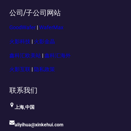
公司/子公司网站
GoodWafer
|
WaferMax
火影科技
|
火影金晶
鑫科汇欧美站
|
鑫科汇海外
火影互联
|
隐私政策
联系我们
上海,中国
aliyihua@xinkehui.com