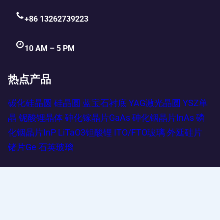
+86 13262739223
10 AM – 5 PM
热点产品
碳化硅晶圆
硅晶圆
蓝宝石衬底
YAG激光晶圆
YSZ单
晶
铌酸锂晶体
砷化镓晶片GaAs
砷化铟晶片InAs
磷
化铟晶片InP
LiTaO3钽酸锂
ITO/FTO玻璃
外延硅片
锗片Ge
石英玻璃