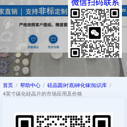
首页
帮助中心
硅晶圆|衬底|砷化镓|知识库
4英寸碳化硅晶片的市场应用及价格