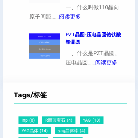
片
一、什么叫做110晶向
工
硬
：
出
原子间距……
阅读更多
定
度
1
现
制
的
1
PZT晶圆-压电晶圆锆钛酸
白
超
影
铅晶圆
0
点
薄
响
晶
一、什么是PZT晶圆、
或
硅
：
向
压电晶圆……
阅读更多
者
片
P
原
黑
、
Z
子
点
超
T
间
什
平
Tags/标签
晶
距
么
硅
圆
及
原
片
-
晶
因
）
Inp
(8)
R面蓝宝石
(4)
YAG
(18)
压
向
？
YAG晶体
(14)
yag晶体棒
(4)
电
1
一