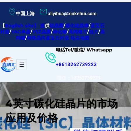
跳
中国上海
aliyihua@xinkehui.com
至
内
【
English site
】
提
供
硅晶圆
/
碳化硅晶棒
/
蓝宝石
衬底
/
YAG单晶
/
YSZ晶圆
/
砷化铟
/
高纯锗片
/
硅片
/
高
容
纯铟
/
特殊晶向蓝宝石衬底
站点地图
电话Tel/微信/ Whatsapp
+8613262739223
微信：13262739223
4英寸碳化硅晶片的市场
应用及价格