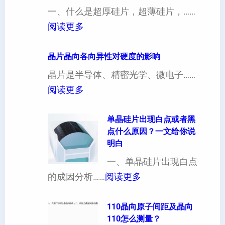
一、什么是超厚硅片，超薄硅片，……
：
阅读更多
4
寸
晶片晶向各向异性对硬度的影响
超
晶片是半导体、精密光学、微电子……
厚
：
阅读更多
硅
晶
片
片
单晶硅片出现白点或者黑
点什么原因？一文给你说
定
晶
明白
制
向
一、单晶硅片出现白点
（
各
：
的成因分析……
阅读更多
也
向
单
可
异
晶
110晶向原子间距及晶向
以
性
110怎么测量？
硅
加
对