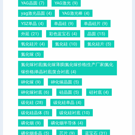
YAG晶圆
(7)
YAG激光
(9)
晶
1
文
yag激光晶圆
(4)
YAG激光棒
(4)
圆
0
给
YSZ单晶
(4)
单晶硅
(9)
单晶硅片
(9)
锆
怎
你
外延
(21)
彩色蓝宝石
(4)
晶圆
(15)
钛
么
说
酸
测
明
氧化硅片
(4)
氮化硅
(10)
氮化硅片
(5)
铅
量
白
氮化镓
(5)
晶
？
氮化镓衬底|氮化镓薄膜|氮化镓价格|生产厂家|氮化
圆
镓价格|单晶衬底|复合衬底
(4)
砷化镓
(9)
砷化镓晶圆
(5)
砷化镓衬底
(6)
硅晶圆
(5)
硅衬底
(4)
碳化硅
(28)
碳化硅单晶
(4)
碳化硅晶体
(5)
碳化硅衬底
(10)
磷化铟
(9)
磷化铟半导体
(4)
磷化铟多晶
(5)
芯片
(9)
蓝宝石
(31)