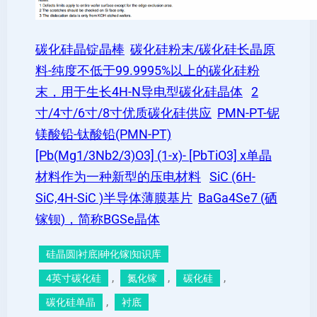
碳化硅晶锭晶棒
碳化硅粉末/碳化硅长晶原
料-纯度不低于99.9995%以上的碳化硅粉
末，用于生长4H-N导电型碳化硅晶体
2
寸/4寸/6寸/8寸优质碳化硅供应
PMN-PT-铌
镁酸铅-钛酸铅(PMN-PT)
[Pb(Mg1/3Nb2/3)O3] (1-x)- [PbTiO3] x单晶
材料作为一种新型的压电材料
SiC (6H-
SiC,4H-SiC )半导体薄膜基片
BaGa4Se7 (硒
镓钡)，简称BGSe晶体
硅晶圆|衬底|砷化镓|知识库
, 
, 
, 
4英寸碳化硅
氮化镓
碳化硅
, 
碳化硅单晶
衬底