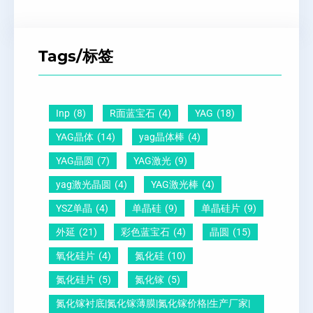
P
子
点
超
Z
间
什
平
T
距
么
硅
Tags/标签
晶
及
原
片
圆
晶
因
）
-
向
？
Inp
(8)
R面蓝宝石
(4)
YAG
(18)
压
1
一
YAG晶体
(14)
yag晶体棒
(4)
电
1
文
YAG晶圆
(7)
YAG激光
(9)
晶
0
给
yag激光晶圆
(4)
YAG激光棒
(4)
圆
怎
你
YSZ单晶
(4)
单晶硅
(9)
单晶硅片
(9)
锆
么
说
外延
(21)
彩色蓝宝石
(4)
晶圆
(15)
钛
测
明
酸
量
白
氧化硅片
(4)
氮化硅
(10)
铅
？
氮化硅片
(5)
氮化镓
(5)
晶
氮化镓衬底|氮化镓薄膜|氮化镓价格|生产厂家|