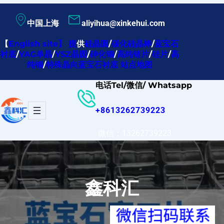
跳
中国上海
aliyihua@xinkehui.com
至
内
【
English site
】
提
供
硅晶圆
/
碳化硅晶棒
/
蓝宝石
衬底
/
YAG单晶
/
YSZ晶圆
/
砷化铟
/
高纯锗片
/
硅片
/
高
容
纯铟
/
特殊晶向蓝宝石衬底
站点地图
电话Tel/微信/ Whatsapp
+8613262739223
微信：13262739223
鑫科汇