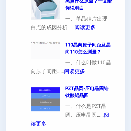
黑点什么原因？一文给
定
晶
你说明白
制
向
一、单晶硅片出现
（
各
：
白点的成因分析……
阅读更多
也
向
单
可
异
晶
110晶向原子间距及晶
以
性
向110怎么测量？
硅
加
对
片
一、什么叫做110晶
工
硬
：
出
向原子间距……
阅读更多
定
度
1
现
制
的
1
PZT晶圆-压电晶圆锆
白
超
影
钛酸铅晶圆
0
点
薄
响
晶
一、什么是PZT晶
或
硅
向
圆、压电晶圆……
阅
者
片
：
原
读更多
黑
、