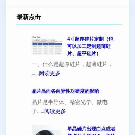
最新点击
4寸超厚硅片定制（也
可以加工定制超薄硅
片、超平硅片）
一、什么是超厚硅片，超薄硅片，
：
……
阅读更多
4
寸
晶片晶向各向异性对硬度的影响
超
晶片是半导体、精密光学、微电
厚
：
子……
阅读更多
硅
晶
片
片
单晶硅片出现白点或者