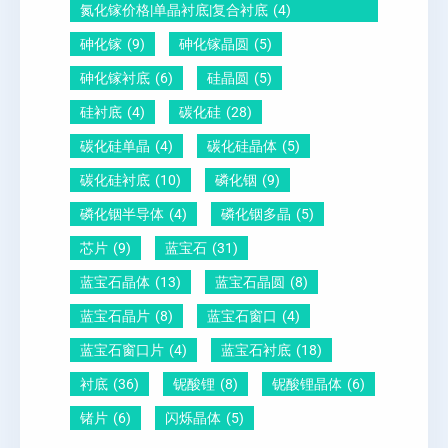
圆
氮化镓价格|单晶衬底|复合衬底
(4)
砷化镓
(9)
砷化镓晶圆
(5)
砷化镓衬底
(6)
硅晶圆
(5)
硅衬底
(4)
碳化硅
(28)
碳化硅单晶
(4)
碳化硅晶体
(5)
碳化硅衬底
(10)
磷化铟
(9)
磷化铟半导体
(4)
磷化铟多晶
(5)
芯片
(9)
蓝宝石
(31)
蓝宝石晶体
(13)
蓝宝石晶圆
(8)
蓝宝石晶片
(8)
蓝宝石窗口
(4)
蓝宝石窗口片
(4)
蓝宝石衬底
(18)
衬底
(36)
铌酸锂
(8)
铌酸锂晶体
(6)
锗片
(6)
闪烁晶体
(5)