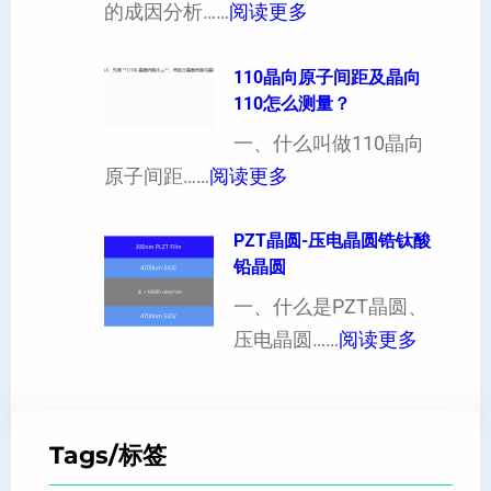
：
的成因分析……
阅读更多
也
向
单
可
异
晶
110晶向原子间距及晶向
以
性
110怎么测量？
硅
加
对
片
一、什么叫做110晶向
工
硬
：
出
原子间距……
阅读更多
定
度
1
现
制
的
1
PZT晶圆-压电晶圆锆钛酸
白
超
影
铅晶圆
0
点
薄
响
晶
一、什么是PZT晶圆、
或
硅
：
向
压电晶圆……
阅读更多
者
片
P
原
黑
、
Z
子
点
超
T
间
什
平
Tags/标签
晶
距
么
硅