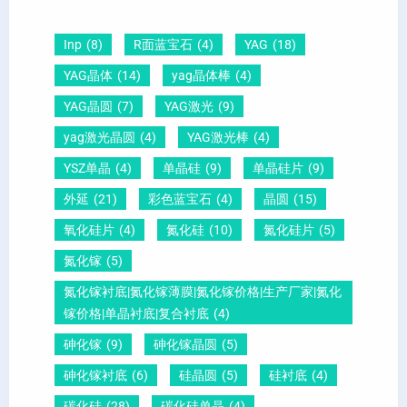
圆
及
原
片
-
晶
因
）
Inp
(8)
R面蓝宝石
(4)
YAG
(18)
压
向
？
YAG晶体
(14)
yag晶体棒
(4)
电
1
一
YAG晶圆
(7)
YAG激光
(9)
晶
1
文
yag激光晶圆
(4)
YAG激光棒
(4)
圆
0
给
YSZ单晶
(4)
单晶硅
(9)
单晶硅片
(9)
锆
怎
你
外延
(21)
彩色蓝宝石
(4)
晶圆
(15)
钛
么
说
酸
测
明
氧化硅片
(4)
氮化硅
(10)
氮化硅片
(5)
铅
量
白
氮化镓
(5)
晶
？
氮化镓衬底|氮化镓薄膜|氮化镓价格|生产厂家|氮化
圆
镓价格|单晶衬底|复合衬底
(4)
砷化镓
(9)
砷化镓晶圆
(5)
砷化镓衬底
(6)
硅晶圆
(5)
硅衬底
(4)
碳化硅
(28)
碳化硅单晶
(4)