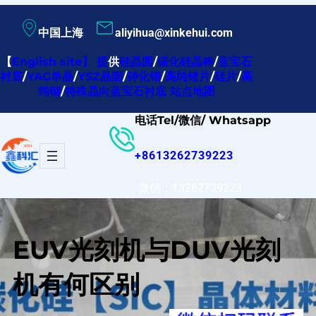
跳
中国上海
aliyihua@xinkehui.com
至
内
【
English site
】
提
供
硅晶圆
/
碳化硅晶棒
/
蓝宝石
衬底
/
YAG单晶
/
YSZ晶圆
/
砷化铟
/
高纯锗片
/
硅片
/
高
容
纯铟
/
特殊晶向蓝宝石衬底
站点地图
电话Tel/微信/ Whatsapp
+8613262739223
微信：13262739223
EUV光刻机与DUV光刻
机有何区别