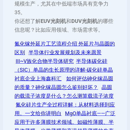
规模生产，尤其在中低端市场具有竞争力‌
35。
你还想了解
EUV光刻机
和
DUV光刻机
的哪些
信息呢？比如应用领域、市场需求等。
氮化镓外延片工艺流程介绍 外延片与晶圆的
区别
半导体行业发展规划及未来愿景
III~V族化合物半导体研究
半导体碳化硅
（SIC）单晶的生长原理的详解-碳化硅单晶
衬底企业上海鑫科汇
如何评估砷化镓晶圆
的质量？砷化镓晶圆怎么鉴别好坏？
晶圆
的载流子浓度是什么？怎么测算载流子浓度
氮化硅片生产全过程详解：从材料选择到应
用。一文给你讲明白
MgO单晶衬底——广泛
应用于许多薄膜技术领域。如磁性薄膜、半