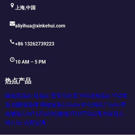
上海,中国
aliyihua@xinkehui.com
+86 13262739223
10 AM – 5 PM
热点产品
碳化硅晶圆
硅晶圆
蓝宝石衬底
YAG激光晶圆
YSZ单
晶
铌酸锂晶体
砷化镓晶片GaAs
砷化铟晶片InAs
磷
化铟晶片InP
LiTaO3钽酸锂
ITO/FTO玻璃
外延硅片
锗片Ge
石英玻璃