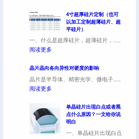
4寸超厚硅片定制（也可
以加工定制超薄硅片、超
平硅片）
一、什么是超厚硅片，超薄硅片，……
：
阅读更多
4
寸
晶片晶向各向异性对硬度的影响
超
晶片是半导体、精密光学、微电子……
厚
：
阅读更多
硅
晶
片
片
单晶硅片出现白点或者黑
点什么原因？一文给你说
定
晶
明白
制
向
一、单晶硅片出现白点
（
各