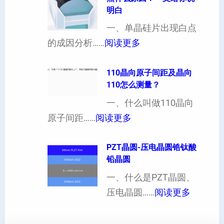
晶
明白
制
向
一、单晶硅片出现白点
（
各
：
的成因分析……
阅读更多
也
向
单
可
异
晶
110晶向原子间距及晶向
以
性
110怎么测量？
硅
加
对
片
一、什么叫做110晶向
工
硬
：
出
原子间距……
阅读更多
定
度
1
现
制
的
1
PZT晶圆-压电晶圆锆钛酸
白
超
影
铅晶圆
0
点
薄
响
晶
一、什么是PZT晶圆、
或
硅
：
向
压电晶圆……
阅读更多
者
片
P
原
黑
、
Z
子
点
超