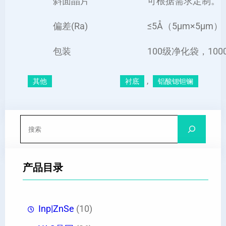
斜面晶片
可根据需求定制。
偏差(Ra)
≤5Å（5µm×5µm）
包装
100级净化袋，10
, 
其他
衬底
铝酸锶钽镧
搜
索
产品目录
Inp|ZnSe
(10)