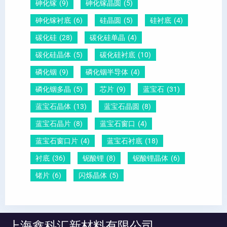
砷化镓
(9)
砷化镓晶圆
(5)
砷化镓衬底
(6)
硅晶圆
(5)
硅衬底
(4)
碳化硅
(28)
碳化硅单晶
(4)
碳化硅晶体
(5)
碳化硅衬底
(10)
磷化铟
(9)
磷化铟半导体
(4)
磷化铟多晶
(5)
芯片
(9)
蓝宝石
(31)
蓝宝石晶体
(13)
蓝宝石晶圆
(8)
蓝宝石晶片
(8)
蓝宝石窗口
(4)
蓝宝石窗口片
(4)
蓝宝石衬底
(18)
衬底
(36)
铌酸锂
(8)
铌酸锂晶体
(6)
锗片
(6)
闪烁晶体
(5)
上海鑫科汇新材料有限公司