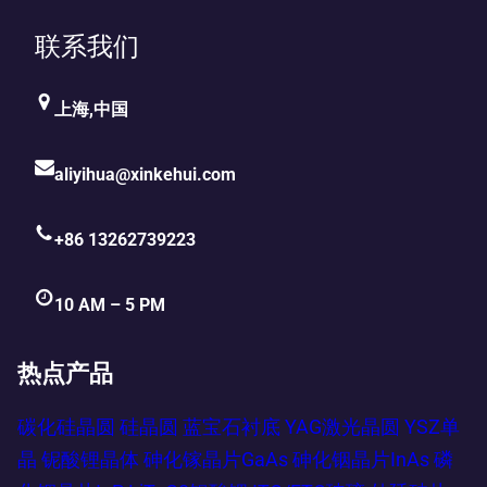
联系我们
上海,中国
aliyihua@xinkehui.com
+86 13262739223
10 AM – 5 PM
热点产品
碳化硅晶圆
硅晶圆
蓝宝石衬底
YAG激光晶圆
YSZ单
晶
铌酸锂晶体
砷化镓晶片GaAs
砷化铟晶片InAs
磷