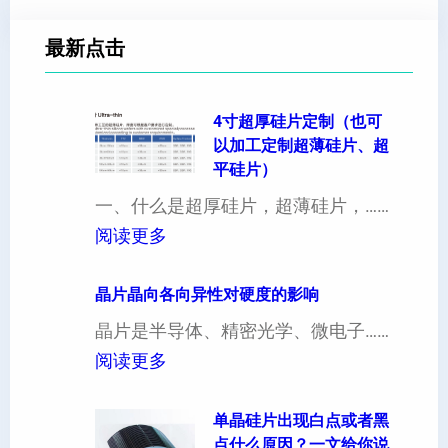
最新点击
4寸超厚硅片定制（也可
以加工定制超薄硅片、超
平硅片）
一、什么是超厚硅片，超薄硅片，……
：
阅读更多
4
寸
晶片晶向各向异性对硬度的影响
超
晶片是半导体、精密光学、微电子……
厚
：
阅读更多
硅
晶
片
片
单晶硅片出现白点或者黑
点什么原因？一文给你说
定