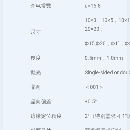
介电常数
ε=16.8
10×3，10×5，10×
20×20，
尺寸
Ф15,Ф20，Ф1″，Ф2″
厚度
0.5mm，1.0mm
抛光
Single-sided or dou
晶向
＜001＞
晶向偏差
±0.5°
边缘定位精度
2°（特别需求可 1