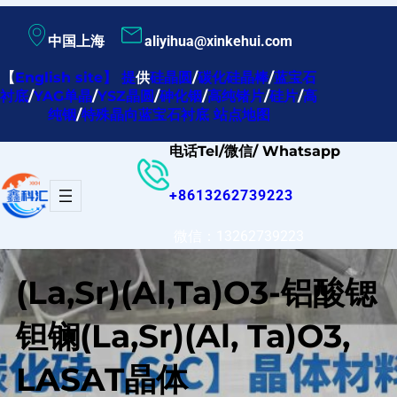
跳
中国上海
aliyihua@xinkehui.com
至
内
【
English site
】
提
供
硅晶圆
/
碳化硅晶棒
/
蓝宝石
衬底
/
YAG单晶
/
YSZ晶圆
/
砷化铟
/
高纯锗片
/
硅片
/
高
容
纯铟
/
特殊晶向蓝宝石衬底
站点地图
电话Tel/微信/ Whatsapp
+8613262739223
微信：13262739223
(La,Sr)(Al,Ta)O3-铝酸锶
钽镧(La,Sr)(Al, Ta)O3,
LASAT晶体