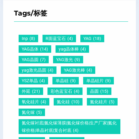
T
间
什
平
Tags/标签
晶
距
么
硅
圆
及
原
片
-
晶
因
）
Inp
(8)
R面蓝宝石
(4)
YAG
(18)
压
向
？
YAG晶体
(14)
yag晶体棒
(4)
电
1
一
YAG晶圆
(7)
YAG激光
(9)
晶
1
文
yag激光晶圆
(4)
YAG激光棒
(4)
圆
0
给
YSZ单晶
(4)
单晶硅
(9)
单晶硅片
(9)
锆
怎
你
外延
(21)
彩色蓝宝石
(4)
晶圆
(15)
钛
么
说
酸
测
明
氧化硅片
(4)
氮化硅
(10)
氮化硅片
(5)
铅
量
白
氮化镓
(5)
晶
？
氮化镓衬底|氮化镓薄膜|氮化镓价格|生产厂家|氮化
圆
镓价格|单晶衬底|复合衬底
(4)