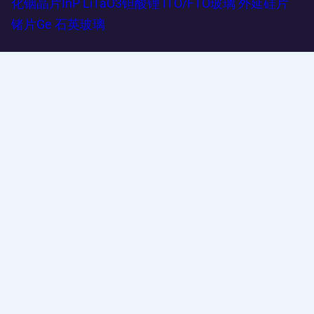
化铟晶片InP
LiTaO3钽酸锂
ITO/FTO玻璃
外延硅片
锗片Ge
石英玻璃