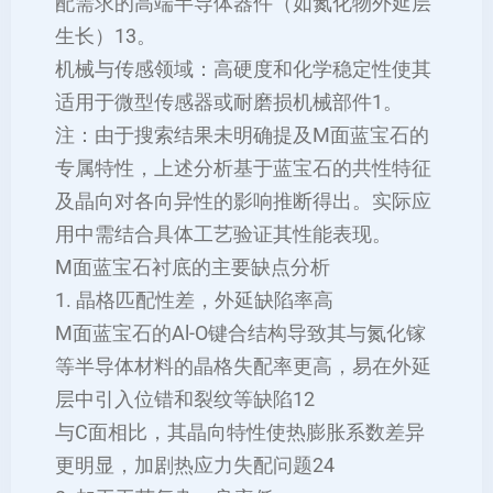
配需求的高端半导体器件（如氮化物外延层
生长）‌13。
‌机械与传感领域‌：高硬度和化学稳定性使其
适用于微型传感器或耐磨损机械部件‌1。
‌注‌：由于搜索结果未明确提及M面蓝宝石的
专属特性，上述分析基于蓝宝石的共性特征
及晶向对各向异性的影响推断得出。实际应
用中需结合具体工艺验证其性能表现。
M面蓝宝石衬底的主要缺点分析
1. ‌晶格匹配性差，外延缺陷率高‌
M面蓝宝石的Al-O键合结构导致其与氮化镓
等半导体材料的晶格失配率更高，易在外延
层中引入位错和裂纹等缺陷‌12
与C面相比，其晶向特性使热膨胀系数差异
更明显，加剧热应力失配问题‌24