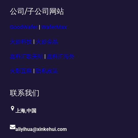
公司/子公司网站
GoodWafer
|
WaferMax
火影科技
|
火影金晶
鑫科汇欧美站
|
鑫科汇海外
火影互联
|
隐私政策
联系我们
上海,中国
aliyihua@xinkehui.com