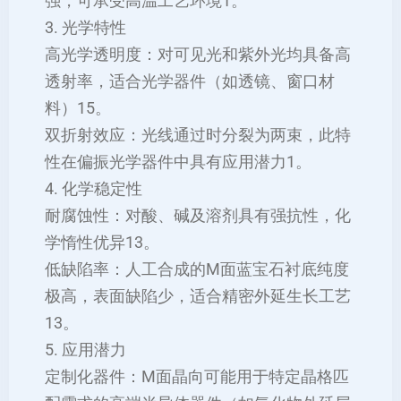
强，可承受高温工艺环境‌1。
3. ‌光学特性‌
‌高光学透明度‌：对可见光和紫外光均具备高
透射率，适合光学器件（如透镜、窗口材
料）‌15。
‌双折射效应‌：光线通过时分裂为两束，此特
性在偏振光学器件中具有应用潜力‌1。
4. ‌化学稳定性‌
‌耐腐蚀性‌：对酸、碱及溶剂具有强抗性，化
学惰性优异‌13。
‌低缺陷率‌：人工合成的M面蓝宝石衬底纯度
极高，表面缺陷少，适合精密外延生长工艺‌
13。
5. ‌应用潜力‌
‌定制化器件‌：M面晶向可能用于特定晶格匹