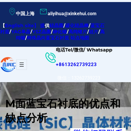
跳
中国上海
aliyihua@xinkehui.com
至
内
【
English site
】
提
供
硅晶圆
/
碳化硅晶棒
/
蓝宝石
衬底
/
YAG单晶
/
YSZ晶圆
/
砷化铟
/
高纯锗片
/
硅片
/
高
容
纯铟
/
特殊晶向蓝宝石衬底
站点地图
电话Tel/微信/ Whatsapp
+8613262739223
微信：13262739223
M面蓝宝石衬底的优点和
缺点分析