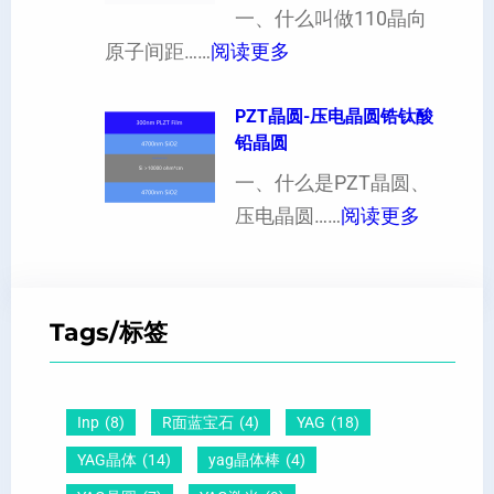
片
一、什么叫做110晶向
工
硬
：
出
原子间距……
阅读更多
定
度
1
现
制
的
1
PZT晶圆-压电晶圆锆钛酸
白
超
影
铅晶圆
0
点
薄
响
晶
一、什么是PZT晶圆、
或
硅
：
向
压电晶圆……
阅读更多
者
片
P
原
黑
、
Z
子
点
超
T
间
什
平
Tags/标签
晶
距
么
硅
圆
及
原
片
-
晶
因
）
Inp
(8)
R面蓝宝石
(4)
YAG
(18)
压
向
？
YAG晶体
(14)
yag晶体棒
(4)
电
1
一