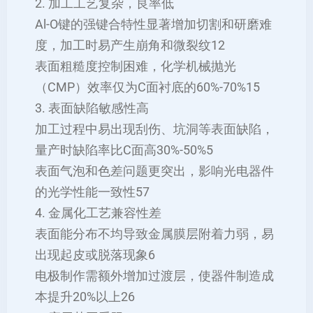
2. ‌加工工艺复杂，良率低‌
Al-O键的强键合特性显著增加切割和研磨难
度，加工时易产生崩角和微裂纹‌12
表面粗糙度控制困难，化学机械抛光
（CMP）效率仅为C面衬底的60%-70%‌15
3. ‌表面缺陷敏感性高‌
加工过程中易出现刮伤、坑洞等表面缺陷，
量产时缺陷率比C面高30%-50%‌5
表面气泡和色差问题更突出，影响光电器件
的光学性能一致性‌57
4. ‌金属化工艺兼容性差‌
表面能分布不均导致金属膜层附着力弱，易
出现起皮或脱落现象‌6
电极制作需额外增加过渡层，使器件制造成
本提升20%以上‌26