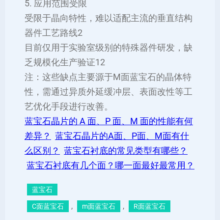
5. ‌应用范围受限‌
受限于晶向特性，难以适配主流的垂直结构
器件工艺路线‌2
目前仅用于实验室级别的特殊器件研发，缺
乏规模化生产验证‌12
‌注‌：这些缺点主要源于M面蓝宝石的晶体特
性，需通过异质外延缓冲层、表面改性等工
艺优化手段进行改善。
蓝宝石晶片的 A 面、P 面、M 面的性能有何
差异？
蓝宝石晶片的A面、P面、M面有什
么区别？
蓝宝石衬底的常见类型有哪些？
蓝宝石衬底有几个面？哪一面最好最常用？
蓝宝石
, 
, 
C面蓝宝石
m面蓝宝石
R面蓝宝石