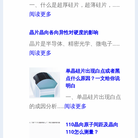
一、什么是超厚硅片，超薄硅片，……
：
阅读更多
4
寸
晶片晶向各向异性对硬度的影响
超
晶片是半导体、精密光学、微电子……
厚
：
阅读更多
硅
晶
片
片
单晶硅片出现白点或者黑
点什么原因？一文给你说
定
晶
明白
制
向
一、单晶硅片出现白点
（
各
：
的成因分析……
阅读更多
也
向
单
可
异
晶
110晶向原子间距及晶向
以
性
110怎么测量？
硅
加
对