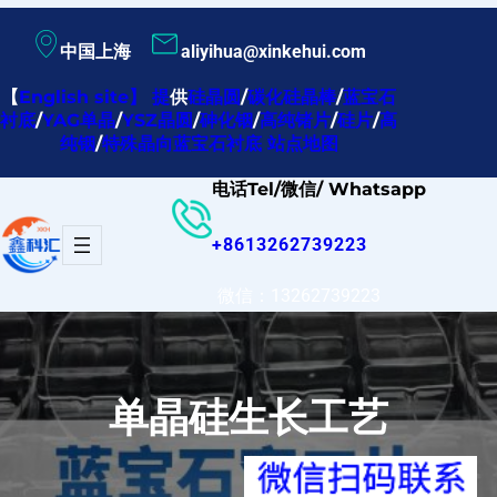
跳
中国上海
aliyihua@xinkehui.com
至
内
【
English site
】
提
供
硅晶圆
/
碳化硅晶棒
/
蓝宝石
衬底
/
YAG单晶
/
YSZ晶圆
/
砷化铟
/
高纯锗片
/
硅片
/
高
容
纯铟
/
特殊晶向蓝宝石衬底
站点地图
电话Tel/微信/ Whatsapp
+8613262739223
微信：13262739223
单晶硅生长工艺