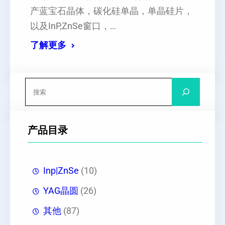
产蓝宝石晶体，碳化硅单晶，单晶硅片，
以及InP,ZnSe窗口，…
了解更多
搜
索
产品目录
Inp|ZnSe
(10)
YAG晶圆
(26)
其他
(87)