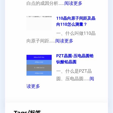
：
白点的成因分析……
阅读更多
也
向
单
可
异
晶
110晶向原子间距及晶
以
性
向110怎么测量？
硅
加
对
片
一、什么叫做110晶
工
硬
：
出
向原子间距……
阅读更多
定
度
1
现
制
的
1
PZT晶圆-压电晶圆锆
白
超
影
钛酸铅晶圆
0
点
薄
响
晶
一、什么是PZT晶
或
硅
向
圆、压电晶圆……
阅
者
片
：
原
读更多
黑
、
P
子
点
超
Z
间
什
平
T
距
么
硅
Tags/标签