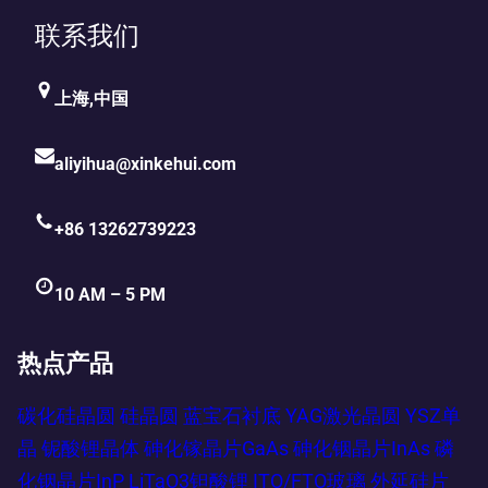
联系我们
上海,中国
aliyihua@xinkehui.com
+86 13262739223
10 AM – 5 PM
热点产品
碳化硅晶圆
硅晶圆
蓝宝石衬底
YAG激光晶圆
YSZ单
晶
铌酸锂晶体
砷化镓晶片GaAs
砷化铟晶片InAs
磷
化铟晶片InP
LiTaO3钽酸锂
ITO/FTO玻璃
外延硅片