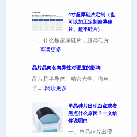
4寸超厚硅片定制（也
可以加工定制超薄硅
片、超平硅片）
一、什么是超厚硅片，超薄硅片，
：
……
阅读更多
4
寸
晶片晶向各向异性对硬度的影响
超
晶片是半导体、精密光学、微电
厚
：
子……
阅读更多
硅
晶
片
片
单晶硅片出现白点或者
黑点什么原因？一文给
定
晶
你说明白
制
向
一、单晶硅片出现
（
各