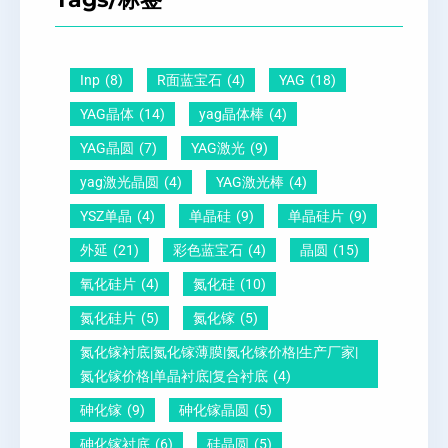
晶
及
原
片
圆
晶
因
）
-
向
？
Inp
(8)
R面蓝宝石
(4)
YAG
(18)
压
1
一
YAG晶体
(14)
yag晶体棒
(4)
电
1
文
YAG晶圆
(7)
YAG激光
(9)
晶
0
给
yag激光晶圆
(4)
YAG激光棒
(4)
圆
怎
你
YSZ单晶
(4)
单晶硅
(9)
单晶硅片
(9)
锆
么
说
外延
(21)
彩色蓝宝石
(4)
晶圆
(15)
钛
测
明
酸
量
白
氧化硅片
(4)
氮化硅
(10)
铅
？
氮化硅片
(5)
氮化镓
(5)
晶
氮化镓衬底|氮化镓薄膜|氮化镓价格|生产厂家|
圆
氮化镓价格|单晶衬底|复合衬底
(4)
砷化镓
(9)
砷化镓晶圆
(5)
砷化镓衬底
(6)
硅晶圆
(5)