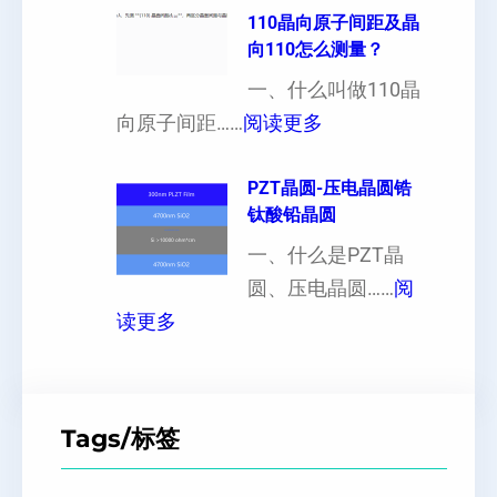
晶
110晶向原子间距及晶
以
性
向110怎么测量？
硅
加
对
片
一、什么叫做110晶
工
硬
：
出
向原子间距……
阅读更多
定
度
1
现
制
的
1
PZT晶圆-压电晶圆锆
白
超
影
钛酸铅晶圆
0
点
薄
响
晶
一、什么是PZT晶
或
硅
向
圆、压电晶圆……
阅
者
片
：
原
读更多
黑
、
P
子
点
超
Z
间
什
平
T
距
么
硅
Tags/标签
晶
及
原
片
圆
晶
因
）