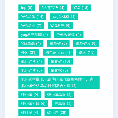
-
向
？
Inp
(8)
R面蓝宝石
(4)
YAG
(18)
压
1
一
YAG晶体
(14)
yag晶体棒
(4)
电
1
文
YAG晶圆
(7)
YAG激光
(9)
晶
0
给
yag激光晶圆
(4)
YAG激光棒
(4)
圆
怎
你
YSZ单晶
(4)
单晶硅
(9)
单晶硅片
(9)
锆
么
说
外延
(21)
彩色蓝宝石
(4)
晶圆
(15)
钛
测
明
酸
量
白
氧化硅片
(4)
氮化硅
(10)
铅
？
氮化硅片
(5)
氮化镓
(5)
晶
氮化镓衬底|氮化镓薄膜|氮化镓价格|生产厂家|
圆
氮化镓价格|单晶衬底|复合衬底
(4)
砷化镓
(9)
砷化镓晶圆
(5)
砷化镓衬底
(6)
硅晶圆
(5)
硅衬底
(4)
碳化硅
(28)