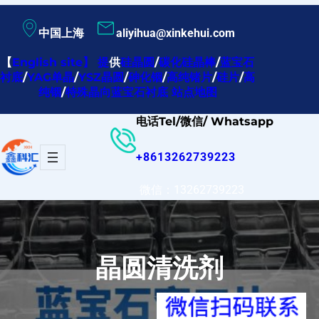
跳
中国上海
aliyihua@xinkehui.com
至
内
【
English site
】
提
供
硅晶圆
/
碳化硅晶棒
/
蓝宝石
衬底
/
YAG单晶
/
YSZ晶圆
/
砷化铟
/
高纯锗片
/
硅片
/
高
容
纯铟
/
特殊晶向蓝宝石衬底
站点地图
电话Tel/微信/ Whatsapp
+8613262739223
微信：13262739223
晶圆清洗剂