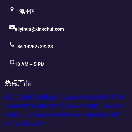
上海,中国
aliyihua@xinkehui.com
+86 13262739223
10 AM – 5 PM
热点产品
碳化硅晶圆
硅晶圆
蓝宝石衬底
YAG激光晶圆
YSZ单
晶
铌酸锂晶体
砷化镓晶片GaAs
砷化铟晶片InAs
磷
化铟晶片InP
LiTaO3钽酸锂
ITO/FTO玻璃
外延硅片
锗片Ge
石英玻璃