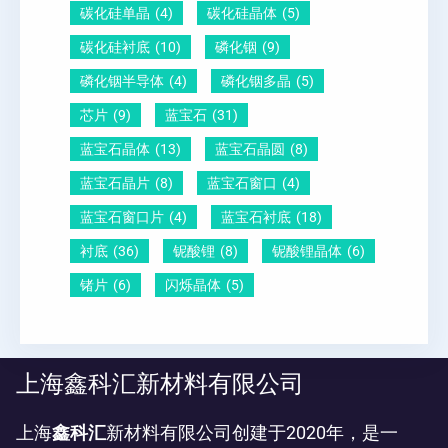
碳化硅单晶
(4)
碳化硅晶体
(5)
碳化硅衬底
(10)
磷化铟
(9)
磷化铟半导体
(4)
磷化铟多晶
(5)
芯片
(9)
蓝宝石
(31)
蓝宝石晶体
(13)
蓝宝石晶圆
(8)
蓝宝石晶片
(8)
蓝宝石窗口
(4)
蓝宝石窗口片
(4)
蓝宝石衬底
(18)
衬底
(36)
铌酸锂
(8)
铌酸锂晶体
(6)
锗片
(6)
闪烁晶体
(5)
上海鑫科汇新材料有限公司
上海
鑫科汇
新材料有限公司创建于2020年，是一