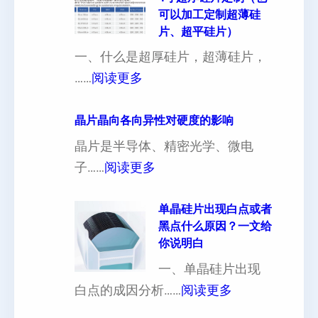
可以加工定制超薄硅
片、超平硅片）
一、什么是超厚硅片，超薄硅片，
：
……
阅读更多
4
寸
晶片晶向各向异性对硬度的影响
超
晶片是半导体、精密光学、微电
厚
：
子……
阅读更多
硅
晶
片
片
单晶硅片出现白点或者
黑点什么原因？一文给
定
晶
你说明白
制
向
一、单晶硅片出现
（
各
：
白点的成因分析……
阅读更多
也
向
单
可
异