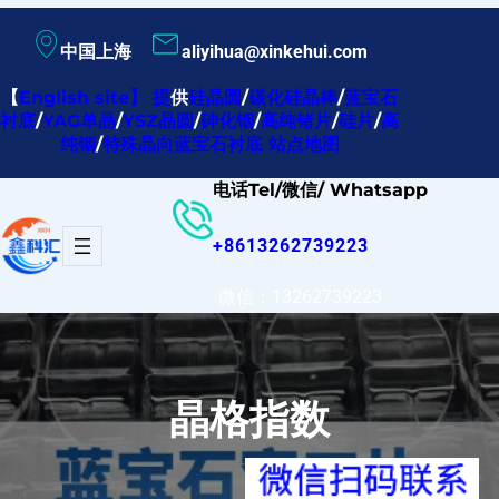
跳
中国上海
aliyihua@xinkehui.com
至
内
【
English site
】
提
供
硅晶圆
/
碳化硅晶棒
/
蓝宝石
衬底
/
YAG单晶
/
YSZ晶圆
/
砷化铟
/
高纯锗片
/
硅片
/
高
容
纯铟
/
特殊晶向蓝宝石衬底
站点地图
电话Tel/微信/ Whatsapp
+8613262739223
微信：13262739223
晶格指数