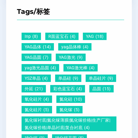
T
距
么
硅
Tags/标签
晶
及
原
片
圆
晶
因
）
-
向
？
Inp
(8)
R面蓝宝石
(4)
YAG
(18)
压
1
一
YAG晶体
(14)
yag晶体棒
(4)
电
1
文
YAG晶圆
(7)
YAG激光
(9)
晶
0
给
yag激光晶圆
(4)
YAG激光棒
(4)
圆
怎
你
YSZ单晶
(4)
单晶硅
(9)
单晶硅片
(9)
锆
么
说
外延
(21)
彩色蓝宝石
(4)
晶圆
(15)
钛
测
明
酸
量
白
氧化硅片
(4)
氮化硅
(10)
铅
？
氮化硅片
(5)
氮化镓
(5)
晶
氮化镓衬底|氮化镓薄膜|氮化镓价格|生产厂家|
圆
氮化镓价格|单晶衬底|复合衬底
(4)