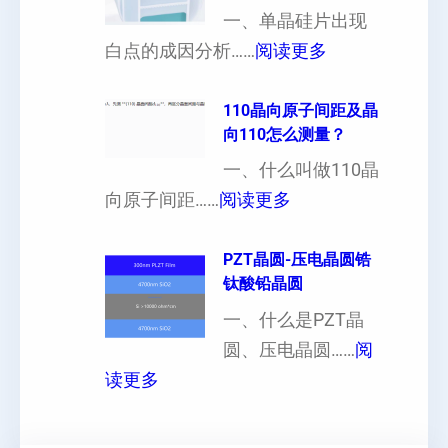
一、单晶硅片出现
（
各
：
白点的成因分析……
阅读更多
也
向
单
可
异
晶
110晶向原子间距及晶
以
性
向110怎么测量？
硅
加
对
片
一、什么叫做110晶
工
硬
：
出
向原子间距……
阅读更多
定
度
1
现
制
的
1
PZT晶圆-压电晶圆锆
白
超
影
钛酸铅晶圆
0
点
薄
响
晶
一、什么是PZT晶
或
硅
向
圆、压电晶圆……
阅
者
片
：
原
读更多
黑
、
P
子
点
超
Z
间
什
平