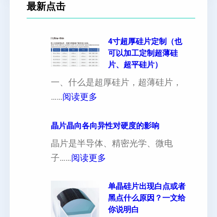
最新点击
4寸超厚硅片定制（也
可以加工定制超薄硅
片、超平硅片）
一、什么是超厚硅片，超薄硅片，
：
……
阅读更多
4
寸
晶片晶向各向异性对硬度的影响
超
晶片是半导体、精密光学、微电
厚
：
子……
阅读更多
硅
晶
片
片
单晶硅片出现白点或者
黑点什么原因？一文给
定
晶
你说明白
制
向