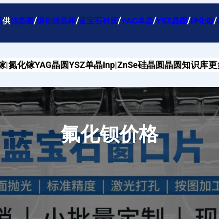
提
供
硅晶圆
/
碳化硅晶棒
/
蓝宝石衬底
/
YAG单晶
/
YSZ晶圆
/
砷化铟
/
镓|氮化镓
YAG晶圆
YSZ单晶
Inp|ZnSe
硅晶圆
晶圆知识库
更
氟化钡价格