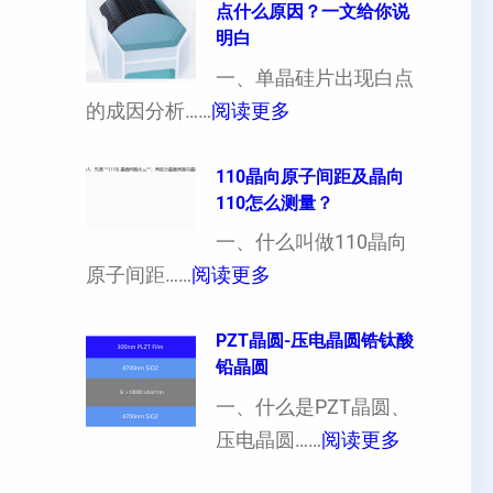
点什么原因？一文给你说
定
晶
明白
制
向
一、单晶硅片出现白点
（
各
：
的成因分析……
阅读更多
也
向
单
可
异
晶
110晶向原子间距及晶向
以
性
110怎么测量？
硅
加
对
片
一、什么叫做110晶向
工
硬
：
出
原子间距……
阅读更多
定
度
1
现
制
的
1
PZT晶圆-压电晶圆锆钛酸
白
超
影
铅晶圆
0
点
薄
响
晶
一、什么是PZT晶圆、
或
硅
：
向
压电晶圆……
阅读更多
者
片
P
原
黑
、