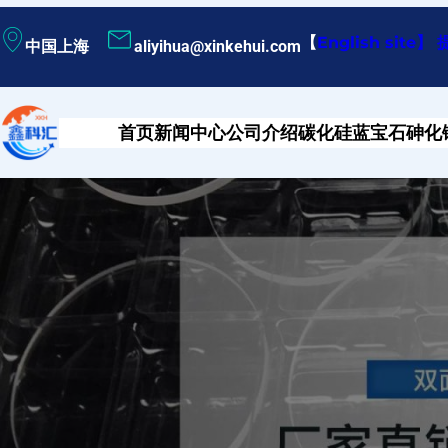
跳
【
English site
】
中国上海
aliyihua@xinkehui.com
至
内
容
首页
新闻中心
公司介绍
碳化硅
蓝宝石
砷化