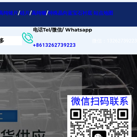
高纯锗片
/
硅片
/
高纯铟
/
特殊晶向蓝宝石衬底
站点地图
电话Tel/微信/ Whatsapp
多
微信：13262739223
+8613262739223