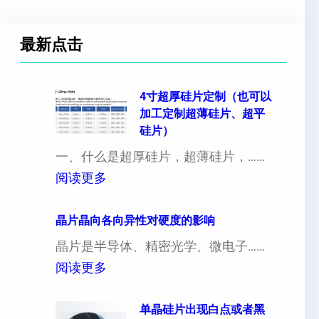
最新点击
4寸超厚硅片定制（也可以
加工定制超薄硅片、超平
硅片）
一、什么是超厚硅片，超薄硅片，……
：
阅读更多
4
寸
晶片晶向各向异性对硬度的影响
超
晶片是半导体、精密光学、微电子……
厚
：
阅读更多
硅
晶
片
片
单晶硅片出现白点或者黑