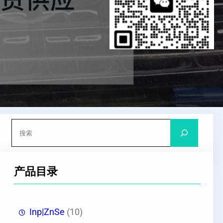
搜
索
产品目录
Inp|ZnSe
(10)