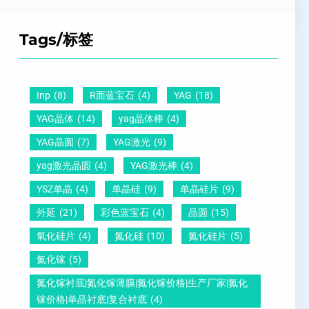
Z
子
点
超
T
间
什
平
Tags/标签
晶
距
么
硅
圆
及
原
片
-
晶
因
）
Inp
(8)
R面蓝宝石
(4)
YAG
(18)
压
向
？
YAG晶体
(14)
yag晶体棒
(4)
电
1
一
YAG晶圆
(7)
YAG激光
(9)
晶
1
文
yag激光晶圆
(4)
YAG激光棒
(4)
圆
0
给
YSZ单晶
(4)
单晶硅
(9)
单晶硅片
(9)
锆
怎
你
外延
(21)
彩色蓝宝石
(4)
晶圆
(15)
钛
么
说
酸
测
明
氧化硅片
(4)
氮化硅
(10)
氮化硅片
(5)
铅
量
白
氮化镓
(5)
晶
？
氮化镓衬底|氮化镓薄膜|氮化镓价格|生产厂家|氮化
圆
镓价格|单晶衬底|复合衬底
(4)