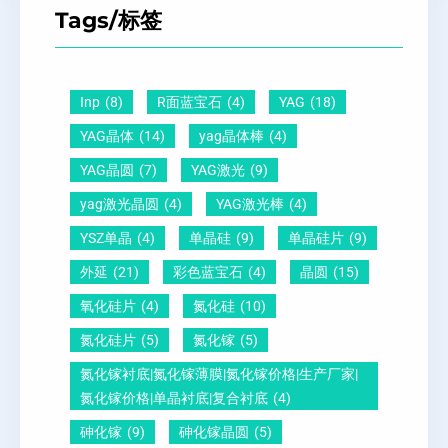
T
距
么
硅
Tags/标签
晶
及
原
片
圆
晶
因
）
-
向
？
Inp
(8)
R面蓝宝石
(4)
YAG
(18)
压
1
一
YAG晶体
(14)
yag晶体棒
(4)
电
1
文
YAG晶圆
(7)
YAG激光
(9)
晶
0
给
yag激光晶圆
(4)
YAG激光棒
(4)
圆
怎
你
YSZ单晶
(4)
单晶硅
(9)
单晶硅片
(9)
锆
么
说
外延
(21)
彩色蓝宝石
(4)
晶圆
(15)
钛
测
明
酸
量
白
氧化硅片
(4)
氮化硅
(10)
铅
？
氮化硅片
(5)
氮化镓
(5)
晶
氮化镓衬底|氮化镓薄膜|氮化镓价格|生产厂家|
圆
氮化镓价格|单晶衬底|复合衬底
(4)
砷化镓
(9)
砷化镓晶圆
(5)