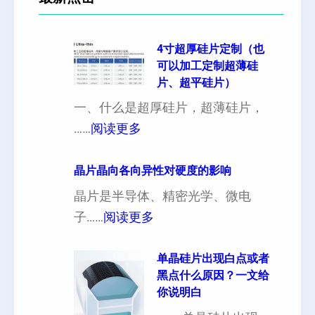
4寸超厚硅片定制（也
可以加工定制超薄硅
片、超平硅片）
一、什么是超厚硅片，超薄硅片，
：
……
阅读更多
4
寸
晶片晶向各向异性对硬度的影响
超
晶片是半导体、精密光学、微电
厚
：
子……
阅读更多
硅
晶
片
片
单晶硅片出现白点或者
黑点什么原因？一文给
定
晶
你说明白
制
向