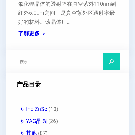
氟化锂晶体的透射率在真空紫外110nm到
红外6.0μm之间，是真空紫外区透射率最
好的材料。该晶体广…
了解更多
搜
索
产品目录
Inp|ZnSe
(10)
YAG晶圆
(26)
其他
(87)