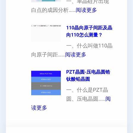
一、单晶硅片出现
（
各
：
白点的成因分析……
阅读更多
也
向
单
可
异
晶
110晶向原子间距及晶
以
性
向110怎么测量？
硅
加
对
片
一、什么叫做110晶
工
硬
：
出
向原子间距……
阅读更多
定
度
1
现
制
的
1
PZT晶圆-压电晶圆锆
白
超
影
钛酸铅晶圆
0
点
薄
响
晶
一、什么是PZT晶
或
硅
向
圆、压电晶圆……
阅
者
片
：
原
读更多
黑
、
P
子
点
超
Z
间
什
平