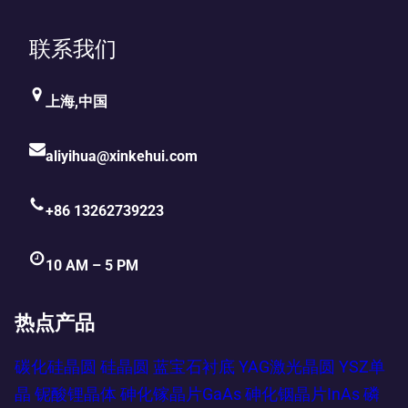
联系我们
上海,中国
aliyihua@xinkehui.com
+86 13262739223
10 AM – 5 PM
热点产品
碳化硅晶圆
硅晶圆
蓝宝石衬底
YAG激光晶圆
YSZ单
晶
铌酸锂晶体
砷化镓晶片GaAs
砷化铟晶片InAs
磷