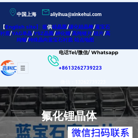
跳
中国上海
aliyihua@xinkehui.com
至
内
【
English site
】
提
供
硅晶圆
/
碳化硅晶棒
/
蓝宝石
衬底
/
YAG单晶
/
YSZ晶圆
/
砷化铟
/
高纯锗片
/
硅片
/
高
容
纯铟
/
特殊晶向蓝宝石衬底
站点地图
电话Tel/微信/ Whatsapp
+8613262739223
微信：13262739223
氟化锂晶体