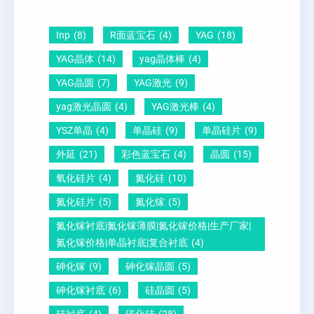
圆
晶
因
）
-
向
？
Inp
(8)
R面蓝宝石
(4)
YAG
(18)
压
1
一
YAG晶体
(14)
yag晶体棒
(4)
电
1
文
YAG晶圆
(7)
YAG激光
(9)
晶
0
给
yag激光晶圆
(4)
YAG激光棒
(4)
圆
怎
你
YSZ单晶
(4)
单晶硅
(9)
单晶硅片
(9)
锆
么
说
外延
(21)
彩色蓝宝石
(4)
晶圆
(15)
钛
测
明
酸
量
白
氧化硅片
(4)
氮化硅
(10)
铅
？
氮化硅片
(5)
氮化镓
(5)
晶
氮化镓衬底|氮化镓薄膜|氮化镓价格|生产厂家|
圆
氮化镓价格|单晶衬底|复合衬底
(4)
砷化镓
(9)
砷化镓晶圆
(5)
砷化镓衬底
(6)
硅晶圆
(5)