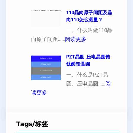
单
可
异
晶
110晶向原子间距及晶
以
性
向110怎么测量？
硅
加
对
片
一、什么叫做110晶
工
硬
：
出
向原子间距……
阅读更多
定
度
1
现
制
的
1
PZT晶圆-压电晶圆锆
白
超
影
钛酸铅晶圆
0
点
薄
响
晶
一、什么是PZT晶
或
硅
向
圆、压电晶圆……
阅
者
片
：
原
读更多
黑
、
P
子
点
超
Z
间
什
平
T
距
么
硅
Tags/标签
晶
及
原
片