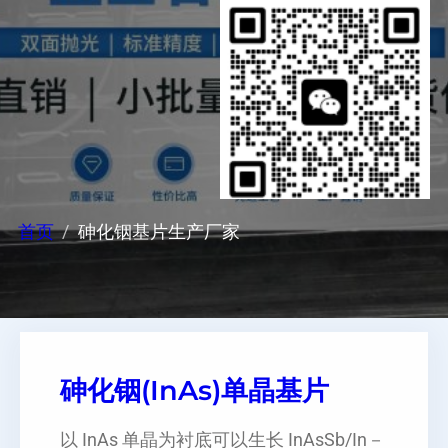
首页
砷化铟基片生产厂家
砷化铟(InAs)单晶基片
以 InAs 单晶为衬底可以生长 InAsSb/In－