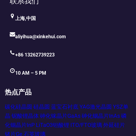
联系我们
上海,中国
aliyihua@xinkehui.com
+86 13262739223
10 AM – 5 PM
热点产品
碳化硅晶圆
硅晶圆
蓝宝石衬底
YAG激光晶圆
YSZ单
晶
铌酸锂晶体
砷化镓晶片GaAs
砷化铟晶片InAs
磷
化铟晶片InP
LiTaO3钽酸锂
ITO/FTO玻璃
外延硅片
锗片Ge
石英玻璃