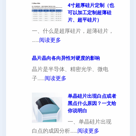
4寸超厚硅片定制（也
可以加工定制超薄硅
片、超平硅片）
一、什么是超厚硅片，超薄硅片，
：
……
阅读更多
4
寸
晶片晶向各向异性对硬度的影响
超
晶片是半导体、精密光学、微电
厚
：
子……
阅读更多
硅
晶
片
片
单晶硅片出现白点或者
黑点什么原因？一文给
定
晶
你说明白
制
向
一、单晶硅片出现
（
各
：
白点的成因分析……
阅读更多
也
向