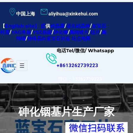
跳
中国上海
aliyihua@xinkehui.com
至
内
【
English site
】
提
供
硅晶圆
/
碳化硅晶棒
/
蓝宝石
衬底
/
YAG单晶
/
YSZ晶圆
/
砷化铟
/
高纯锗片
/
硅片
/
高
容
纯铟
/
特殊晶向蓝宝石衬底
站点地图
电话Tel/微信/ Whatsapp
+8613262739223
微信：13262739223
砷化铟基片生产厂家