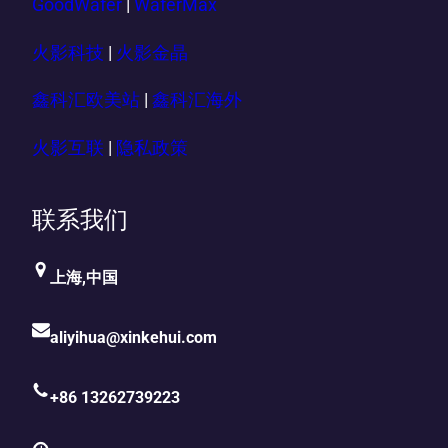
GoodWafer
|
WaferMax
火影科技
|
火影金晶
鑫科汇欧美站
|
鑫科汇海外
火影互联
|
隐私政策
联系我们
上海,中国
aliyihua@xinkehui.com
+86 13262739223