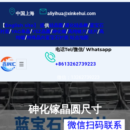
跳
中国上海
aliyihua@xinkehui.com
至
内
【
English site
】
提
供
硅晶圆
/
碳化硅晶棒
/
蓝宝石
衬底
/
YAG单晶
/
YSZ晶圆
/
砷化铟
/
高纯锗片
/
硅片
/
高
容
纯铟
/
特殊晶向蓝宝石衬底
站点地图
电话Tel/微信/ Whatsapp
+8613262739223
微信：13262739223
砷化镓晶圆尺寸