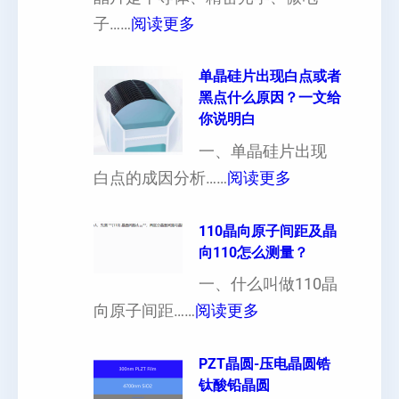
厚
：
子……
阅读更多
硅
晶
片
片
单晶硅片出现白点或者
黑点什么原因？一文给
定
晶
你说明白
制
向
一、单晶硅片出现
（
各
：
白点的成因分析……
阅读更多
也
向
单
可
异
晶
110晶向原子间距及晶
以
性
向110怎么测量？
硅
加
对
片
一、什么叫做110晶
工
硬
：
出
向原子间距……
阅读更多
定
度
1
现
制
的
1
PZT晶圆-压电晶圆锆
白
超
影
钛酸铅晶圆
0
点
薄
响