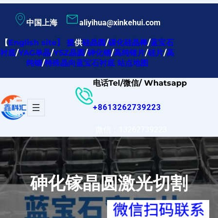
跳
中国上海
aliyihua@xinkehui.com
至
内
【
English site
】
提
供
硅晶圆
/
碳化硅晶棒
/
蓝宝石
衬底
/
YAG单晶
/
YSZ晶圆
/
砷化铟
/
高纯锗片
/
硅片
/
高
容
纯铟
/
特殊晶向蓝宝石衬底
站点地图
电话Tel/微信/ Whatsapp
+8613262739223
微信：13262739223
砷化镓晶圆激光切割