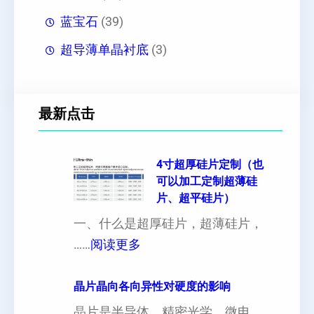
蓝宝石
(39)
超导薄单晶衬底
(3)
最新点击
4寸超厚硅片定制（也
可以加工定制超薄硅
片、超平硅片）
一、什么是超厚硅片，超薄硅片，
：
……
阅读更多
4
寸
晶片晶向各向异性对硬度的影响
超
晶片是半导体、精密光学、微电