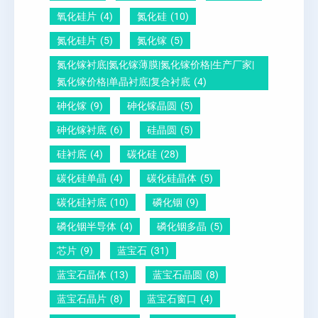
酸
量
白
氧化硅片
(4)
氮化硅
(10)
铅
？
氮化硅片
(5)
氮化镓
(5)
晶
氮化镓衬底|氮化镓薄膜|氮化镓价格|生产厂家|
圆
氮化镓价格|单晶衬底|复合衬底
(4)
砷化镓
(9)
砷化镓晶圆
(5)
砷化镓衬底
(6)
硅晶圆
(5)
硅衬底
(4)
碳化硅
(28)
碳化硅单晶
(4)
碳化硅晶体
(5)
碳化硅衬底
(10)
磷化铟
(9)
磷化铟半导体
(4)
磷化铟多晶
(5)
芯片
(9)
蓝宝石
(31)
蓝宝石晶体
(13)
蓝宝石晶圆
(8)
蓝宝石晶片
(8)
蓝宝石窗口
(4)