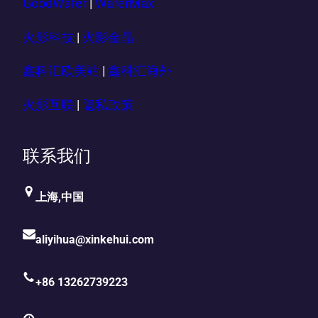
GoodWafer
|
WaferMax
火影科技
|
火影金晶
鑫科汇欧美站
|
鑫科汇海外
火影互联
|
隐私政策
联系我们
上海,中国
aliyihua@xinkehui.com
+86 13262739223