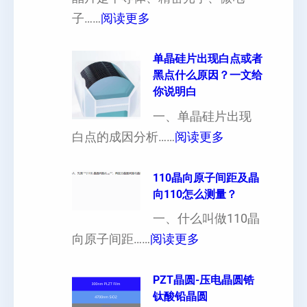
厚
：
子……
阅读更多
硅
晶
片
片
单晶硅片出现白点或者
黑点什么原因？一文给
定
晶
你说明白
制
向
一、单晶硅片出现
（
各
：
白点的成因分析……
阅读更多
也
向
单
可
异
晶
110晶向原子间距及晶
以
性
向110怎么测量？
硅
加
对
片
一、什么叫做110晶
工
硬
：
出
向原子间距……
阅读更多
定
度
1
现
制
的
1
PZT晶圆-压电晶圆锆
白
超
影
钛酸铅晶圆
0
点
薄
响