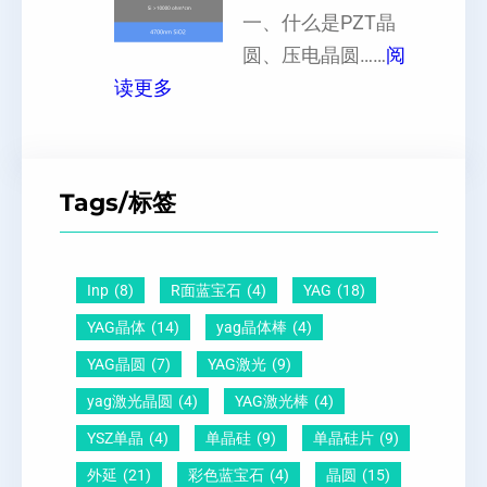
晶
一、什么是PZT晶
或
硅
向
圆、压电晶圆……
阅
者
片
：
原
读更多
黑
、
P
子
点
超
Z
间
什
平
T
距
么
硅
Tags/标签
晶
及
原
片
圆
晶
因
）
-
向
？
Inp
(8)
R面蓝宝石
(4)
YAG
(18)
压
1
一
YAG晶体
(14)
yag晶体棒
(4)
电
1
文
YAG晶圆
(7)
YAG激光
(9)
晶
0
给
yag激光晶圆
(4)
YAG激光棒
(4)
圆
怎
你
YSZ单晶
(4)
单晶硅
(9)
单晶硅片
(9)
锆
么
说
外延
(21)
彩色蓝宝石
(4)
晶圆
(15)
钛
测
明