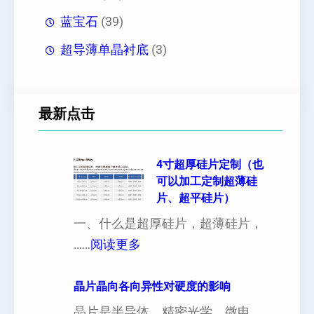
蓝宝石
(39)
超导薄单晶衬底
(3)
最新点击
4寸超厚硅片定制（也
可以加工定制超薄硅
片、超平硅片）
一、什么是超厚硅片，超薄硅片，
：
……
阅读更多
4
寸
晶片晶向各向异性对硬度的影响
超
晶片是半导体、精密光学、微电