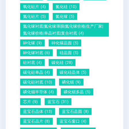
酸
量
白
氧化硅片
(4)
氮化硅
(10)
铅
？
氮化硅片
(5)
氮化镓
(5)
晶
氮化镓衬底|氮化镓薄膜|氮化镓价格|生产厂家|
圆
氮化镓价格|单晶衬底|复合衬底
(4)
砷化镓
(9)
砷化镓晶圆
(5)
砷化镓衬底
(6)
硅晶圆
(5)
硅衬底
(4)
碳化硅
(28)
碳化硅单晶
(4)
碳化硅晶体
(5)
碳化硅衬底
(10)
磷化铟
(9)
磷化铟半导体
(4)
磷化铟多晶
(5)
芯片
(9)
蓝宝石
(31)
蓝宝石晶体
(13)
蓝宝石晶圆
(8)
蓝宝石晶片
(8)
蓝宝石窗口
(4)