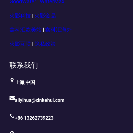
GoodWafer
|
WaferMax
火影科技
|
火影金晶
鑫科汇欧美站
|
鑫科汇海外
火影互联
|
隐私政策
联系我们
上海,中国
aliyihua@xinkehui.com
+86 13262739223