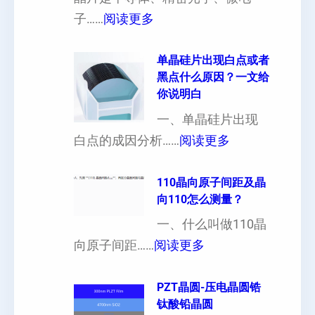
厚
：
子……
阅读更多
硅
晶
片
片
单晶硅片出现白点或者
黑点什么原因？一文给
定
晶
你说明白
制
向
一、单晶硅片出现
（
各
：
白点的成因分析……
阅读更多
也
向
单
可
异
晶
110晶向原子间距及晶
以
性
向110怎么测量？
硅
加
对
片
一、什么叫做110晶
工
硬
：
出
向原子间距……
阅读更多
定
度
1
现
制
的
1
PZT晶圆-压电晶圆锆
白
超
影
钛酸铅晶圆
0
点
薄
响