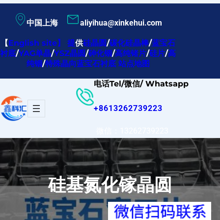
跳
中国上海
aliyihua@xinkehui.com
至
内
【
English site
】
提
供
硅晶圆
/
碳化硅晶棒
/
蓝宝石
衬底
/
YAG单晶
/
YSZ晶圆
/
砷化铟
/
高纯锗片
/
硅片
/
高
容
纯铟
/
特殊晶向蓝宝石衬底
站点地图
电话Tel/微信/ Whatsapp
+8613262739223
微信：13262739223
硅基氮化镓晶圆