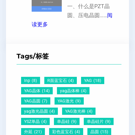
晶
一、什么是PZT晶
或
硅
向
圆、压电晶圆……
阅
者
片
：
原
读更多
黑
、
P
子
点
超
Z
间
什
平
T
距
么
硅
Tags/标签
晶
及
原
片
圆
晶
因
）
-
向
？
Inp
(8)
R面蓝宝石
(4)
YAG
(18)
压
1
一
YAG晶体
(14)
yag晶体棒
(4)
电
1
文
YAG晶圆
(7)
YAG激光
(9)
晶
0
给
yag激光晶圆
(4)
YAG激光棒
(4)
圆
怎
你
YSZ单晶
(4)
单晶硅
(9)
单晶硅片
(9)
锆
么
说
外延
(21)
彩色蓝宝石
(4)
晶圆
(15)
钛
测
明