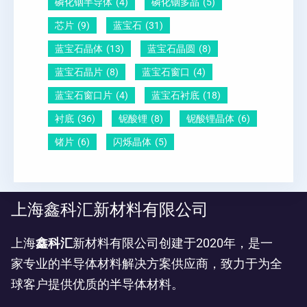
磷化铟半导体
(4)
磷化铟多晶
(5)
芯片
(9)
蓝宝石
(31)
蓝宝石晶体
(13)
蓝宝石晶圆
(8)
蓝宝石晶片
(8)
蓝宝石窗口
(4)
蓝宝石窗口片
(4)
蓝宝石衬底
(18)
衬底
(36)
铌酸锂
(8)
铌酸锂晶体
(6)
锗片
(6)
闪烁晶体
(5)
上海鑫科汇新材料有限公司
上海
鑫科汇
新材料有限公司创建于2020年，是一
家专业的半导体材料解决方案供应商，致力于为全
球客户提供优质的半导体材料。