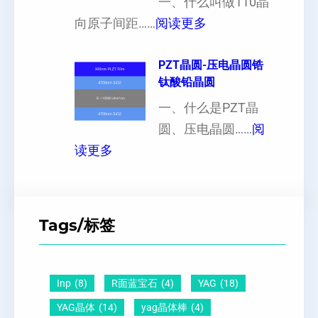
片
一、什么叫做110晶
工
硬
：
出
向原子间距……
阅读更多
定
度
1
现
制
的
1
PZT晶圆-压电晶圆锆
白
超
影
钛酸铅晶圆
0
点
薄
响
晶
一、什么是PZT晶
或
硅
向
圆、压电晶圆……
阅
者
片
：
原
读更多
黑
、
P
子
点
超
Z
间
什
平
T
距
么
硅
Tags/标签
晶
及
原
片
圆
晶
因
）
-
向
？
Inp
(8)
R面蓝宝石
(4)
YAG
(18)
压
1
一
YAG晶体
(14)
yag晶体棒
(4)