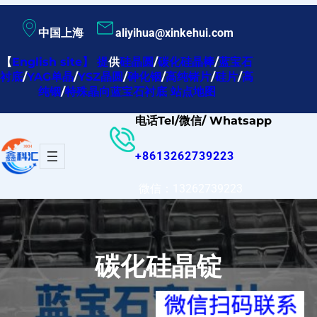
跳
中国上海
aliyihua@xinkehui.com
至
内
【
English site
】
提
供
硅晶圆
/
碳化硅晶棒
/
蓝宝石
衬底
/
YAG单晶
/
YSZ晶圆
/
砷化铟
/
高纯锗片
/
硅片
/
高
容
纯铟
/
特殊晶向蓝宝石衬底
站点地图
电话Tel/微信/ Whatsapp
+8613262739223
微信：13262739223
碳化硅晶锭