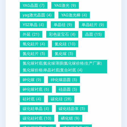
电
1
文
YAG晶圆
(7)
YAG激光
(9)
晶
0
给
yag激光晶圆
(4)
YAG激光棒
(4)
圆
怎
你
YSZ单晶
(4)
单晶硅
(9)
单晶硅片
(9)
锆
么
说
外延
(21)
彩色蓝宝石
(4)
晶圆
(15)
钛
测
明
酸
量
白
氧化硅片
(4)
氮化硅
(10)
铅
？
氮化硅片
(5)
氮化镓
(5)
晶
氮化镓衬底|氮化镓薄膜|氮化镓价格|生产厂家|
圆
氮化镓价格|单晶衬底|复合衬底
(4)
砷化镓
(9)
砷化镓晶圆
(5)
砷化镓衬底
(6)
硅晶圆
(5)
硅衬底
(4)
碳化硅
(28)
碳化硅单晶
(4)
碳化硅晶体
(5)
碳化硅衬底
(10)
磷化铟
(9)