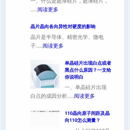
一、什么是超厚硅片，超薄硅片，
：
……
阅读更多
4
寸
晶片晶向各向异性对硬度的影响
超
晶片是半导体、精密光学、微电
厚
：
子……
阅读更多
硅
晶
片
片
单晶硅片出现白点或者
黑点什么原因？一文给
定
晶
你说明白
制
向
一、单晶硅片出现
（
各
：
白点的成因分析……
阅读更多
也
向
单
可
异
晶
110晶向原子间距及晶
以
性
向110怎么测量？
硅
加
对