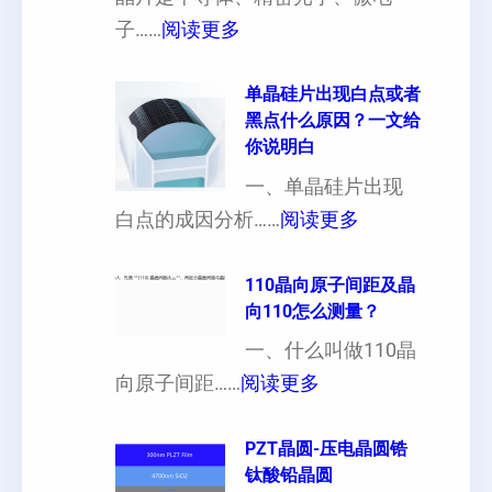
厚
：
子……
阅读更多
硅
晶
片
片
单晶硅片出现白点或者
黑点什么原因？一文给
定
晶
你说明白
制
向
一、单晶硅片出现
（
各
：
白点的成因分析……
阅读更多
也
向
单
可
异
晶
110晶向原子间距及晶
以
性
向110怎么测量？
硅
加
对
片
一、什么叫做110晶
工
硬
：
出
向原子间距……
阅读更多
定
度
1
现
制
的
1
PZT晶圆-压电晶圆锆
白
超
影
钛酸铅晶圆
0
点
薄
响