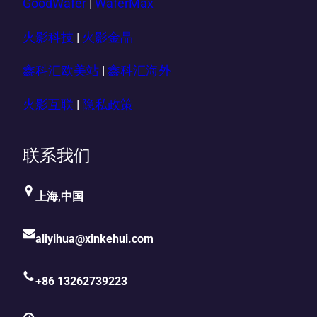
GoodWafer
|
WaferMax
火影科技
|
火影金晶
鑫科汇欧美站
|
鑫科汇海外
火影互联
|
隐私政策
联系我们
上海,中国
aliyihua@xinkehui.com
+86 13262739223