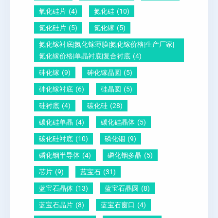
酸
量
白
氧化硅片
(4)
氮化硅
(10)
铅
？
氮化硅片
(5)
氮化镓
(5)
晶
氮化镓衬底|氮化镓薄膜|氮化镓价格|生产厂家|
圆
氮化镓价格|单晶衬底|复合衬底
(4)
砷化镓
(9)
砷化镓晶圆
(5)
砷化镓衬底
(6)
硅晶圆
(5)
硅衬底
(4)
碳化硅
(28)
碳化硅单晶
(4)
碳化硅晶体
(5)
碳化硅衬底
(10)
磷化铟
(9)
磷化铟半导体
(4)
磷化铟多晶
(5)
芯片
(9)
蓝宝石
(31)
蓝宝石晶体
(13)
蓝宝石晶圆
(8)
蓝宝石晶片
(8)
蓝宝石窗口
(4)