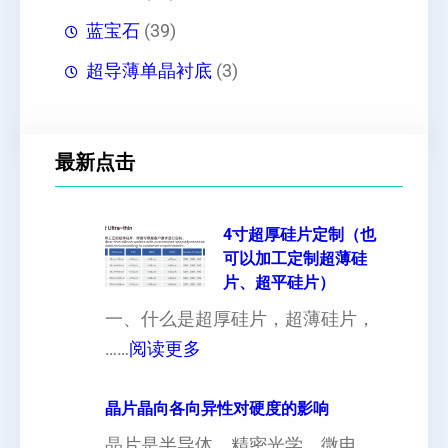
蓝宝石
(39)
超导薄单晶衬底
(3)
最新点击
4寸超厚硅片定制（也
可以加工定制超薄硅
片、超平硅片）
一、什么是超厚硅片，超薄硅片，
：
……
阅读更多
4
寸
晶片晶向各向异性对硬度的影响
超
晶片是半导体、精密光学、微电