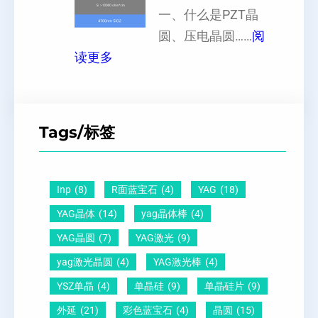
晶
一、什么是PZT晶
或
硅
向
圆、压电晶圆……
阅
者
片
：
原
读更多
黑
、
P
子
点
超
Z
间
什
平
T
距
么
硅
Tags/标签
晶
及
原
片
圆
晶
因
）
-
向
？
Inp
(8)
R面蓝宝石
(4)
YAG
(18)
压
1
一
YAG晶体
(14)
yag晶体棒
(4)
电
1
文
YAG晶圆
(7)
YAG激光
(9)
晶
0
给
yag激光晶圆
(4)
YAG激光棒
(4)
圆
怎
你
YSZ单晶
(4)
单晶硅
(9)
单晶硅片
(9)
锆
么
说
外延
(21)
彩色蓝宝石
(4)
晶圆
(15)
钛
测
明