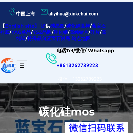
跳
中国上海
aliyihua@xinkehui.com
至
内
【
English site
】
提
供
硅晶圆
/
碳化硅晶棒
/
蓝宝石
衬底
/
YAG单晶
/
YSZ晶圆
/
砷化铟
/
高纯锗片
/
硅片
/
高
容
纯铟
/
特殊晶向蓝宝石衬底
站点地图
电话Tel/微信/ Whatsapp
+8613262739223
微信：13262739223
碳化硅mos