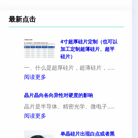
最新点击
4寸超厚硅片定制（也可以
加工定制超薄硅片、超平
硅片）
一、什么是超厚硅片，超薄硅片，……
：
阅读更多
4
寸
晶片晶向各向异性对硬度的影响
超
晶片是半导体、精密光学、微电子……
厚
：
阅读更多
硅
晶
片
片
单晶硅片出现白点或者黑