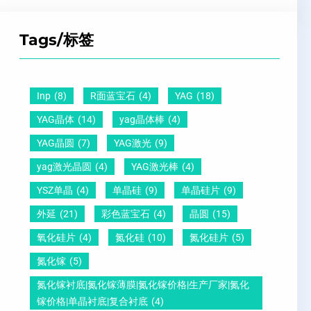
Z
子
点
超
T
间
什
平
Tags/标签
晶
距
么
硅
圆
及
原
片
-
晶
因
）
Inp
(8)
R面蓝宝石
(4)
YAG
(18)
压
向
？
YAG晶体
(14)
yag晶体棒
(4)
电
1
一
YAG晶圆
(7)
YAG激光
(9)
晶
1
文
yag激光晶圆
(4)
YAG激光棒
(4)
圆
0
给
YSZ单晶
(4)
单晶硅
(9)
单晶硅片
(9)
锆
怎
你
外延
(21)
彩色蓝宝石
(4)
晶圆
(15)
钛
么
说
酸
测
明
氧化硅片
(4)
氮化硅
(10)
氮化硅片
(5)
铅
量
白
氮化镓
(5)
晶
？
氮化镓衬底|氮化镓薄膜|氮化镓价格|生产厂家|氮化
圆
镓价格|单晶衬底|复合衬底
(4)