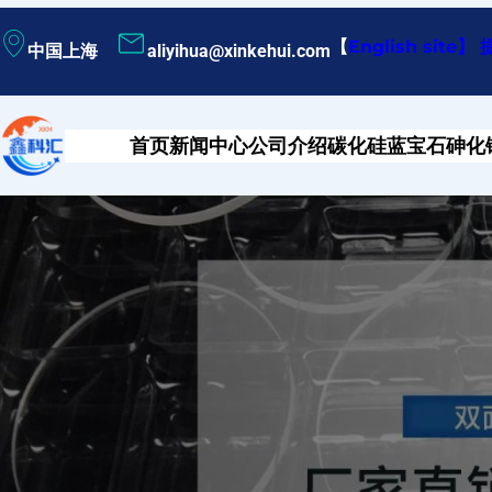
跳
【
English site
】
中国上海
aliyihua@xinkehui.com
至
内
容
首页
新闻中心
公司介绍
碳化硅
蓝宝石
砷化