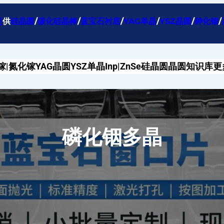
提
供
硅晶圆
/
碳化硅晶棒
/
蓝宝石衬底
/
YAG单晶
/
YSZ晶圆
/
砷化铟
/
镓|氮化镓
YAG晶圆
YSZ单晶
Inp|ZnSe
硅晶圆
晶圆知识库
更
磷化铟多晶