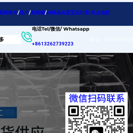
高纯锗片
/
硅片
/
高纯铟
/
特殊晶向蓝宝石衬底
站点地图
电话Tel/微信/ Whatsapp
多
微信：13262739223
+8613262739223