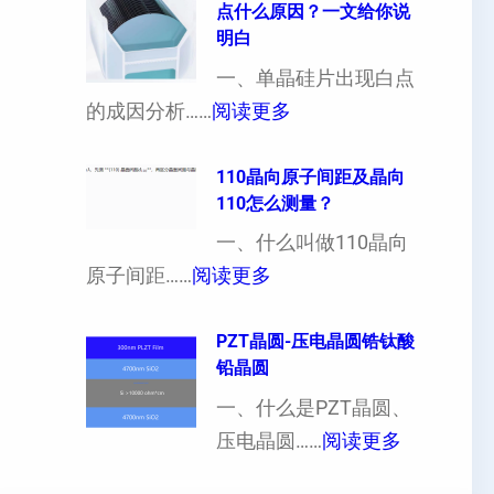
点什么原因？一文给你说
定
晶
明白
制
向
一、单晶硅片出现白点
（
各
：
的成因分析……
阅读更多
也
向
单
可
异
晶
110晶向原子间距及晶向
以
性
110怎么测量？
硅
加
对
片
一、什么叫做110晶向
工
硬
：
出
原子间距……
阅读更多
定
度
1
现
制
的
1
PZT晶圆-压电晶圆锆钛酸
白
超
影
铅晶圆
0
点
薄
响
晶
一、什么是PZT晶圆、
或
硅
：
向
压电晶圆……
阅读更多
者
片
P
原
黑
、