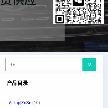
搜
索
产品目录
Inp|ZnSe
(10)