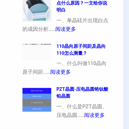
点什么原因？一文给你说
定
晶
明白
制
向
一、单晶硅片出现白点
（
各
：
的成因分析……
阅读更多
也
向
单
可
异
晶
110晶向原子间距及晶向
以
性
110怎么测量？
硅
加
对
片
一、什么叫做110晶向
工
硬
：
出
原子间距……
阅读更多
定
度
1
现
制
的
1
PZT晶圆-压电晶圆锆钛酸
白
超
影
铅晶圆
0
点
薄
响
晶
一、什么是PZT晶圆、
或
硅
：
向
压电晶圆……
阅读更多
者
片
P
原
黑
、