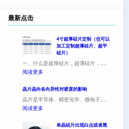
最新点击
4寸超厚硅片定制（也可以
加工定制超薄硅片、超平
硅片）
一、什么是超厚硅片，超薄硅片，……
：
阅读更多
4
寸
晶片晶向各向异性对硬度的影响
超
晶片是半导体、精密光学、微电子……
厚
：
阅读更多
硅
晶
片
片
单晶硅片出现白点或者黑