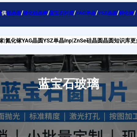
提
供
硅晶圆
/
碳化硅晶棒
/
蓝宝石衬底
/
YAG单晶
/
YSZ晶圆
/
砷化铟
/
镓|氮化镓
YAG晶圆
YSZ单晶
Inp|ZnSe
硅晶圆
晶圆知识库
更
蓝宝石玻璃