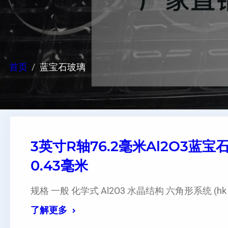
首页
蓝宝石玻璃
3英寸R轴76.2毫米Al2O3蓝
0.43毫米
规格 一般 化学式 Al2O3 水晶结构 六角形系统 (hk o 
了解更多