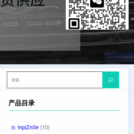
搜
索
产品目录
Inp|ZnSe
(10)