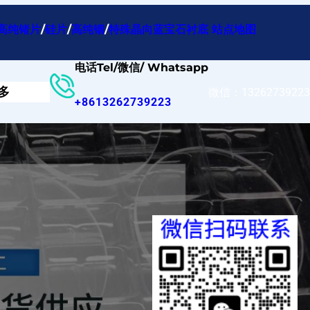
高纯锗片
/
硅片
/
高纯铟
/
特殊晶向蓝宝石衬底
站点地图
电话Tel/微信/ Whatsapp
多
微信：13262739223
+8613262739223