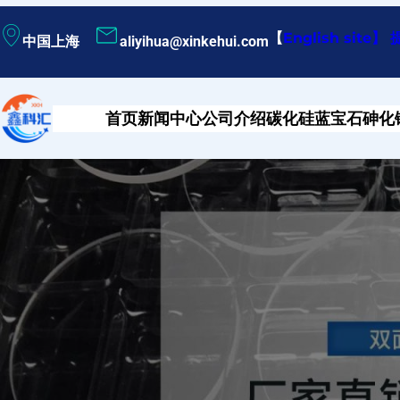
跳
【
English site
】
中国上海
aliyihua@xinkehui.com
至
内
容
首页
新闻中心
公司介绍
碳化硅
蓝宝石
砷化