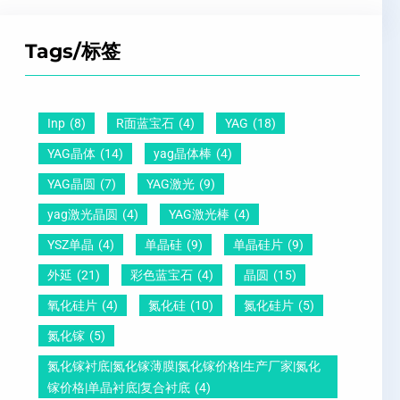
Z
子
点
超
T
间
什
平
Tags/标签
晶
距
么
硅
圆
及
原
片
-
晶
因
）
Inp
(8)
R面蓝宝石
(4)
YAG
(18)
压
向
？
YAG晶体
(14)
yag晶体棒
(4)
电
1
一
YAG晶圆
(7)
YAG激光
(9)
晶
1
文
yag激光晶圆
(4)
YAG激光棒
(4)
圆
0
给
YSZ单晶
(4)
单晶硅
(9)
单晶硅片
(9)
锆
怎
你
外延
(21)
彩色蓝宝石
(4)
晶圆
(15)
钛
么
说
酸
测
明
氧化硅片
(4)
氮化硅
(10)
氮化硅片
(5)
铅
量
白
氮化镓
(5)
晶
？
氮化镓衬底|氮化镓薄膜|氮化镓价格|生产厂家|氮化
圆
镓价格|单晶衬底|复合衬底
(4)