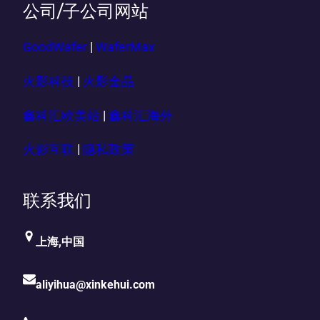
公司/子公司网站
GoodWafer
|
WaferMax
火影科技
|
火影金晶
鑫科汇欧美站
|
鑫科汇海外
火影互联
|
隐私政策
联系我们
上海,中国
aliyihua@xinkehui.com