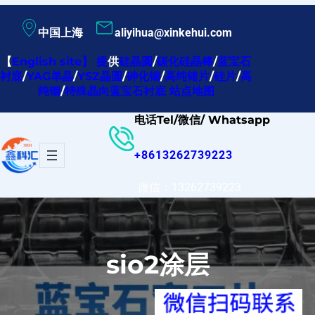
跳
中国上海
aliyihua@xinkehui.com
至
内
【
English site
】
提
供
硅晶圆
/
碳化硅晶棒
/
蓝宝石
衬底
/
YAG单晶
/
YSZ晶圆
/
砷化铟
/
高纯锗片
/
硅片
/
高
容
纯铟
/
特殊晶向蓝宝石衬底
站点地图
电话Tel/微信/ Whatsapp
+8613262739223
微信：13262739223
sio2涂层