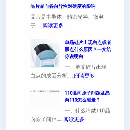
寸
晶片晶向各向异性对硬度的影响
超
晶片是半导体、精密光学、微电
厚
：
子……
阅读更多
硅
晶
片
片
单晶硅片出现白点或者
黑点什么原因？一文给
定
晶
你说明白
制
向
一、单晶硅片出现
（
各
：
白点的成因分析……
阅读更多
也
向
单
可
异
晶
110晶向原子间距及晶
以
性
向110怎么测量？
硅
加
对
片
一、什么叫做110晶
工
硬
：
出
向原子间距……
阅读更多
定
度
1
现
制
的