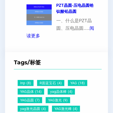
1
PZT晶圆-压电晶圆锆
白
超
影
钛酸铅晶圆
0
点
薄
响
晶
一、什么是PZT晶
或
硅
向
圆、压电晶圆……
阅
者
片
：
原
读更多
黑
、
P
子
点
超
Z
间
什
平
T
距
么
硅
Tags/标签
晶
及
原
片
圆
晶
因
）
-
向
？
Inp
(8)
R面蓝宝石
(4)
YAG
(18)
压
1
一
YAG晶体
(14)
yag晶体棒
(4)
电
1
文
YAG晶圆
(7)
YAG激光
(9)
晶
0
给
yag激光晶圆
(4)
YAG激光棒
(4)
圆
怎
你