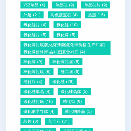
YSZ单晶
(4)
单晶硅
(9)
单晶硅片
(9)
锆
么
说
外延
(21)
彩色蓝宝石
(4)
晶圆
(15)
钛
测
明
酸
量
白
氧化硅片
(4)
氮化硅
(10)
铅
？
氮化硅片
(5)
氮化镓
(5)
晶
氮化镓衬底|氮化镓薄膜|氮化镓价格|生产厂家|
圆
氮化镓价格|单晶衬底|复合衬底
(4)
砷化镓
(9)
砷化镓晶圆
(5)
砷化镓衬底
(6)
硅晶圆
(5)
硅衬底
(4)
碳化硅
(28)
碳化硅单晶
(4)
碳化硅晶体
(5)
碳化硅衬底
(10)
磷化铟
(9)
磷化铟半导体
(4)
磷化铟多晶
(5)
芯片
(9)
蓝宝石
(31)